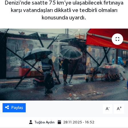
Denizi’nde saatte 75 km’ye ulaşabilecek fırtınaya
karşı vatandaşları dikkatli ve tedbirli olmaları
DÜNYA
konusunda uyardı.
EGE
EĞİTİM
EKOLOJİ VE ÇEVRE
BİLİM VE TEKNOLOJİ
GENEL
GÜNDEM
Paylaş
-
+
A
A
HABERDE İNSAN
Tuğba Aydın
28.11.2025 - 16:52
KÜLTÜR SANAT