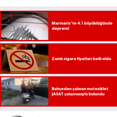
Marmaris'te 4.1 büyüklüğünde
deprem!
Zamlı sigara fiyatları belli oldu
Bahçeden çalınan motosiklet
JASAT çalışmasıyla bulundu