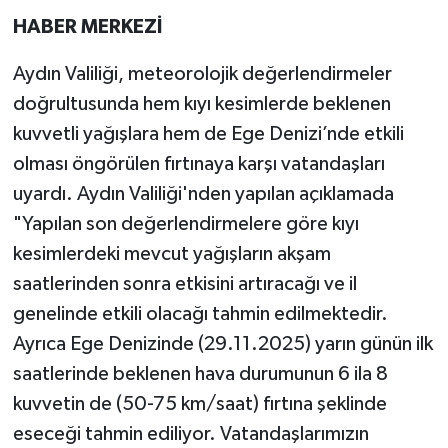
HABER MERKEZİ
MAGAZİN
Aydın Valiliği, meteorolojik değerlendirmeler
ÖZEL HABER
doğrultusunda hem kıyı kesimlerde beklenen
kuvvetli yağışlara hem de Ege Denizi’nde etkili
SAĞLIK
olması öngörülen fırtınaya karşı vatandaşları
uyardı. Aydın Valiliği'nden yapılan açıklamada
ŞİRKET HABERLERİ
"Yapılan son değerlendirmelere göre kıyı
SİYASET
kesimlerdeki mevcut yağışların akşam
saatlerinden sonra etkisini artıracağı ve il
SPOR
genelinde etkili olacağı tahmin edilmektedir.
Ayrıca Ege Denizinde (29.11.2025) yarın günün ilk
TEKNOLOJİ
saatlerinde beklenen hava durumunun 6 ila 8
kuvvetin de (50-75 km/saat) fırtına şeklinde
YAŞAM
eseceği tahmin ediliyor. Vatandaşlarımızın