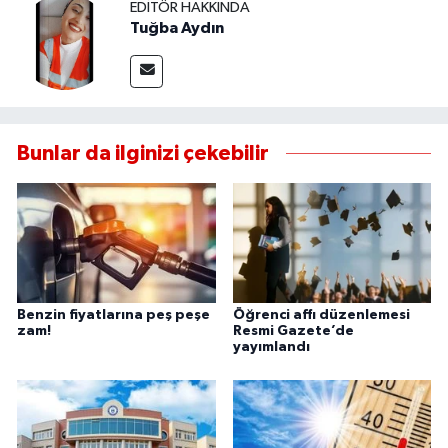
EDITÖR HAKKINDA
Tuğba Aydın
Bunlar da ilginizi çekebilir
Benzin fiyatlarına peş peşe
Öğrenci affı düzenlemesi
zam!
Resmi Gazete’de
yayımlandı