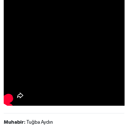
UŞAK
YURT
Muhabir:
Tuğba Aydın