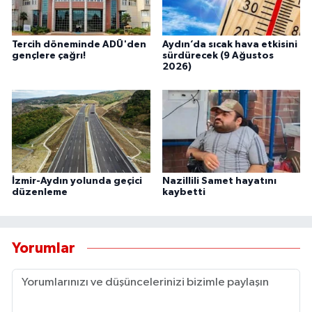
Tercih döneminde ADÜ'den
Aydın’da sıcak hava etkisini
gençlere çağrı!
sürdürecek (9 Ağustos
2026)
İzmir-Aydın yolunda geçici
Nazillili Samet hayatını
düzenleme
kaybetti
Yorumlar