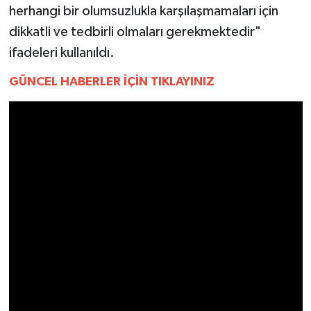
YEREL
herhangi bir olumsuzlukla karşılaşmamaları için
dikkatli ve tedbirli olmaları gerekmektedir"
AFYON
ifadeleri kullanıldı.
AFYONKARAHİSAR
GÜNCEL HABERLER İÇİN TIKLAYINIZ
AYDIN
DENİZLİ
İZMİR
KÜTAHYA
MANİSA
MUĞLA