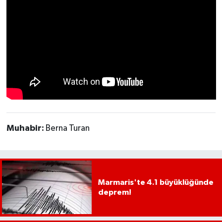
UŞAK
YURT
Muhabir:
Berna Turan
Marmaris'te 4.1 büyüklüğünde
deprem!