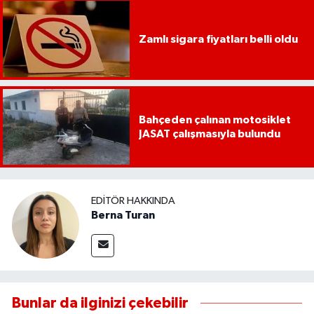
Zamlı sigara fiyatları belli oldu
Bahçeden çalınan motosiklet
JASAT çalışmasıyla bulundu
EDITÖR HAKKINDA
Berna Turan
Bunlar da ilginizi çekebilir