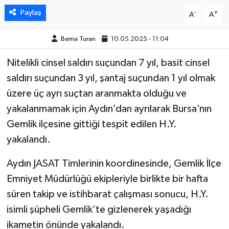
Paylaş
-
+
A
A
MAGAZİN
Berna Turan
10.05.2025 - 11:04
ÖZEL HABER
Nitelikli cinsel saldırı suçundan 7 yıl, basit cinsel
SAĞLIK
saldırı suçundan 3 yıl, şantaj suçundan 1 yıl olmak
üzere üç ayrı suçtan aranmakta olduğu ve
ŞİRKET HABERLERİ
yakalanmamak için Aydın’dan ayrılarak Bursa’nın
Gemlik ilçesine gittiği tespit edilen H.Y.
SİYASET
yakalandı.
SPOR
Aydın JASAT Timlerinin koordinesinde, Gemlik İlçe
Emniyet Müdürlüğü ekipleriyle birlikte bir hafta
TEKNOLOJİ
süren takip ve istihbarat çalışması sonucu, H.Y.
YAŞAM
isimli şüpheli Gemlik’te gizlenerek yaşadığı
ikametin önünde yakalandı.