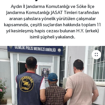
Aydın İl Jandarma Komutanlığı ve Söke İlçe
DÜNYA
Jandarma Komutanlığı JASAT Timleri tarafından
aranan şahıslara yönelik yürütülen çalışmalar
EGE
kapsamında, çeşitli suçlardan hakkında toplam 11
yıl kesinleşmiş hapis cezası bulunan H.Y. (erkek)
EĞİTİM
isimli şüpheli yakalandı.
EKOLOJİ VE ÇEVRE
BİLİM VE TEKNOLOJİ
GENEL
GÜNDEM
HABERDE İNSAN
KÜLTÜR SANAT