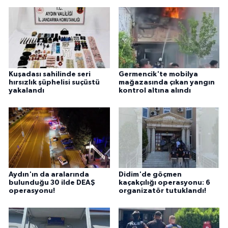
Kuşadası sahilinde seri
Germencik'te mobilya
hırsızlık şüphelisi suçüstü
mağazasında çıkan yangın
yakalandı
kontrol altına alındı
Aydın'ın da aralarında
Didim'de göçmen
bulunduğu 30 ilde DEAŞ
kaçakçılığı operasyonu: 6
operasyonu!
organizatör tutuklandı!