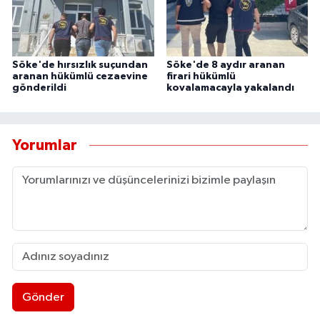
Söke'de hırsızlık suçundan
Söke'de 8 aydır aranan
aranan hükümlü cezaevine
firari hükümlü
gönderildi
kovalamacayla yakalandı
Yorumlar
Gönder