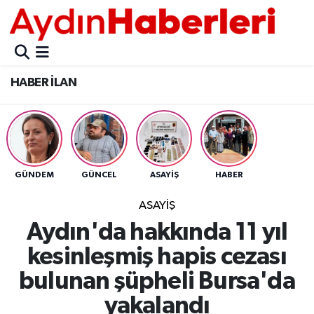
GÜNCEL
Aydın Nöbetçi Eczaneler
HABER İLAN
POLİTİKA
Aydın Hava Durumu
BELEDİYELER
Aydin Namaz Vakitleri
ASAYİŞ
Aydın Trafik Yoğunluk Haritası
GÜNDEM
GÜNCEL
ASAYİŞ
HABER
EKONOMİ
Süper Lig Puan Durumu ve Fikstür
ASAYİŞ
Aydın'da hakkında 11 yıl
BÜLTEN
Tüm Manşetler
kesinleşmiş hapis cezası
ÇEVRE
Son Dakika Haberleri
bulunan şüpheli Bursa'da
yakalandı
DIŞ
Haber Arşivi