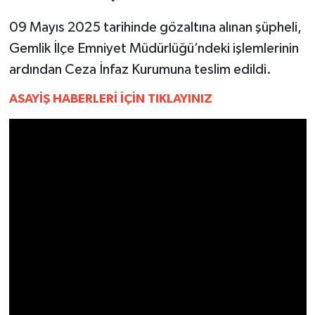
YEREL
09 Mayıs 2025 tarihinde gözaltına alınan şüpheli,
AFYON
Gemlik İlçe Emniyet Müdürlüğü’ndeki işlemlerinin
ardından Ceza İnfaz Kurumuna teslim edildi.
AFYONKARAHİSAR
ASAYİŞ HABERLERİ İÇİN TIKLAYINIZ
AYDIN
DENİZLİ
İZMİR
KÜTAHYA
MANİSA
MUĞLA