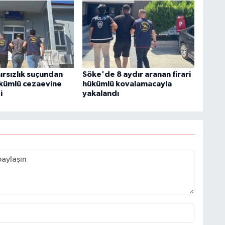
ırsızlık suçundan
Söke'de 8 aydır aranan firari
kümlü cezaevine
hükümlü kovalamacayla
i
yakalandı