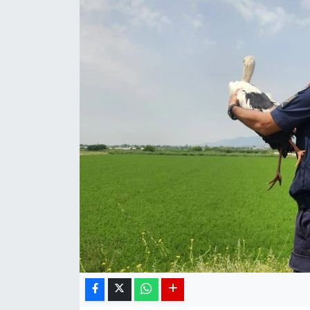
DÜNYA
EGE
EĞİTİM
EKOLOJİ VE ÇEVRE
BİLİM VE TEKNOLOJİ
GENEL
GÜNDEM
HABERDE İNSAN
KÜLTÜR SANAT