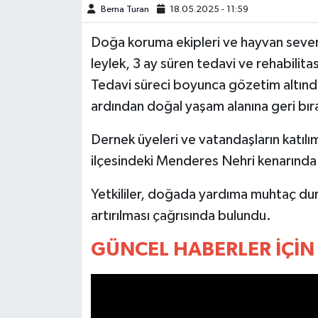
Berna Turan
18.05.2025 - 11:59
MAGAZİN
Doğa koruma ekipleri ve hayvan severle
leylek, 3 ay süren tedavi ve rehabilit
ÖZEL HABER
Tedavi süreci boyunca gözetim altında
ardından doğal yaşam alanına geri bıra
SAĞLIK
Dernek üyeleri ve vatandaşların katılım
ŞİRKET HABERLERİ
ilçesindeki Menderes Nehri kenarında
SİYASET
Yetkililer, doğada yardıma muhtaç dur
SPOR
artırılması çağrısında bulundu.
GÜNCEL HABERLER İÇİN 
TEKNOLOJİ
YAŞAM