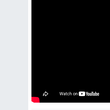
YEREL
AFYON
AFYONKARAHİSAR
AYDIN
DENİZLİ
İZMİR
KÜTAHYA
MANİSA
MUĞLA