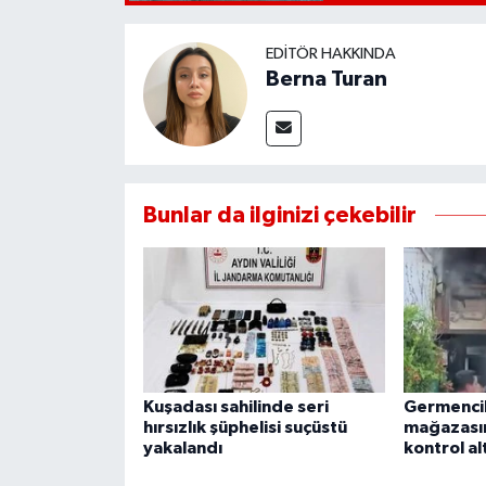
EDITÖR HAKKINDA
Berna Turan
Bunlar da ilginizi çekebilir
Kuşadası sahilinde seri
Germencik
hırsızlık şüphelisi suçüstü
mağazasın
yakalandı
kontrol alt