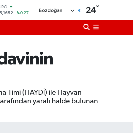
°
TERLİN
24
Bozdoğan
4,4046
%0.35
RAM ALTIN
648.99
%2.59
İST100
3.773
%-19
ITCOIN
5.130,04
%1.2
edavinin
OLAR
7,7106
%0.17
URO
5,1652
%0.27
a Timi (HAYDİ) ile Hayvan
arafından yaralı halde bulunan