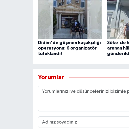
Didim'de göçmen kaçakçılığı
Söke'de h
operasyonu: 6 organizatör
aranan hü
tutuklandı!
gönderild
Yorumlar