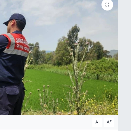
-
+
A
A