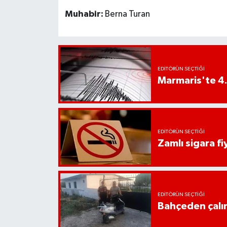
UŞAK
Muhabir:
Berna Turan
YURT
EDITÖRÜN SEÇTIĞI
Marmaris'te 4
EDITÖRÜN SEÇTIĞI
Zamlı sigara fiy
EDITÖRÜN SEÇTIĞI
Bahçeden çalın