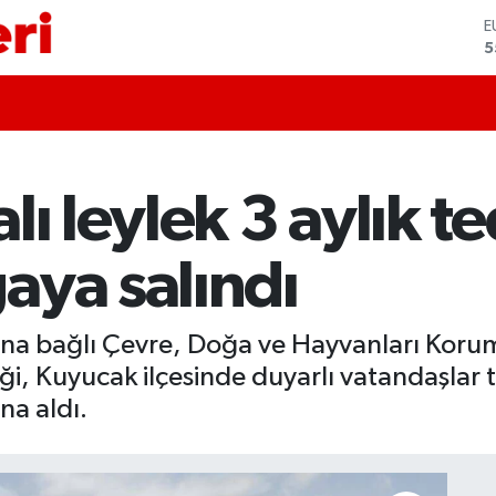
S
6
G
6
B
1
B
6
lı leylek 3 aylık t
D
4
E
aya salındı
5
'na bağlı Çevre, Doğa ve Hayvanları Korum
, Kuyucak ilçesinde duyarlı vatandaşlar t
ına aldı.