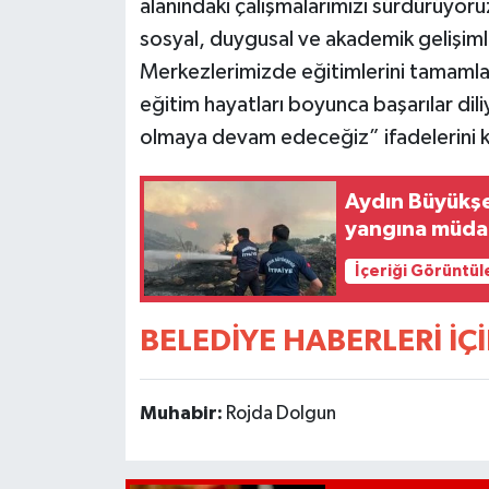
alanındaki çalışmalarımızı sürdürüyoru
UŞAK
sosyal, duygusal ve akademik gelişiml
Merkezlerimizde eğitimlerini tamamla
YURT
eğitim hayatları boyunca başarılar dil
olmaya devam edeceğiz” ifadelerini k
Aydın Büyükşeh
yangına müdah
İçeriği Görüntül
BELEDİYE HABERLERİ İÇİ
Muhabir:
Rojda Dolgun