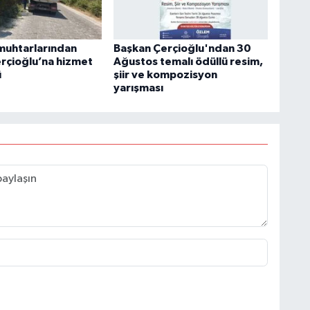
muhtarlarından
Başkan Çerçioğlu'ndan 30
rçioğlu’na hizmet
Ağustos temalı ödüllü resim,
ü
şiir ve kompozisyon
yarışması