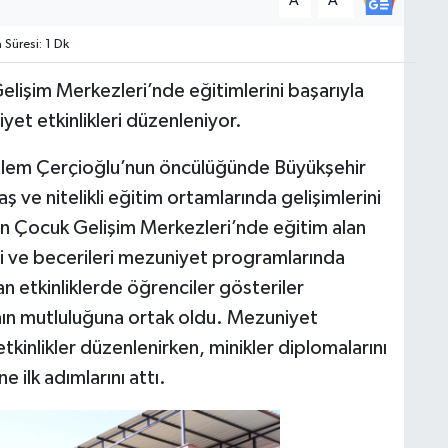
A
A
üresi: 1 Dk
işim Merkezleri’nde eğitimlerini başarıyla
yet etkinlikleri düzenleniyor.
zlem Çerçioğlu’nun öncülüğünde Büyükşehir
 ve nitelikli eğitim ortamlarında gelişimlerini
n Çocuk Gelişim Merkezleri’nde eğitim alan
lgi ve becerileri mezuniyet programlarında
n etkinliklerde öğrenciler gösteriler
ının mutluluğuna ortak oldu. Mezuniyet
etkinlikler düzenlenirken, minikler diplomalarını
 ilk adımlarını attı.