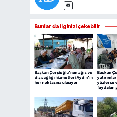
Bunlar da ilginizi çekebilir
Başkan Çerçioğlu'nun ağız ve
Başkan Çe
diş sağlığı hizmetleri Aydın'ın
yatırımla
her noktasına ulaşıyor
yüzlerce 
faydalanı