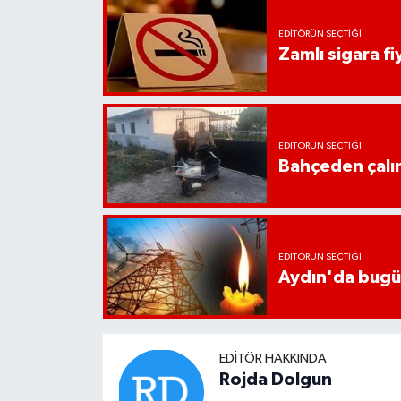
EDITÖRÜN SEÇTIĞI
Zamlı sigara fiy
EDITÖRÜN SEÇTIĞI
Bahçeden çalın
EDITÖRÜN SEÇTIĞI
Aydın'da bugün 
EDITÖR HAKKINDA
Rojda Dolgun