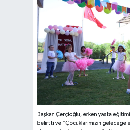
YEREL
AFYON
AFYONKARAHİSAR
AYDIN
DENİZLİ
İZMİR
KÜTAHYA
MANİSA
Başkan Çerçioğlu, erken yaşta eğitimi
MUĞLA
belirtti ve “Çocuklarımızın geleceğe en