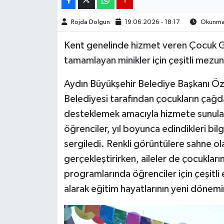
Rojda Dolgun
19.06.2026 - 18:17
Okunma S
MAGAZİN
Kent genelinde hizmet veren Çocuk Gel
ÖZEL HABER
tamamlayan minikler için çeşitli mezuni
SAĞLIK
Aydın Büyükşehir Belediye Başkanı Ö
Belediyesi tarafından çocukların çağdaş
ŞİRKET HABERLERİ
desteklemek amacıyla hizmete sunula
SİYASET
öğrenciler, yıl boyunca edindikleri bi
sergiledi. Renkli görüntülere sahne ola
SPOR
gerçekleştirirken, aileler de çocuklar
programlarında öğrenciler için çeşitli 
TEKNOLOJİ
alarak eğitim hayatlarının yeni dönemine
YAŞAM