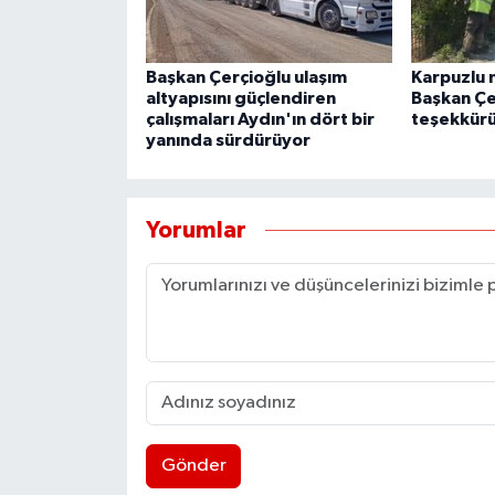
Başkan Çerçioğlu ulaşım
Karpuzlu 
altyapısını güçlendiren
Başkan Çe
çalışmaları Aydın'ın dört bir
teşekkür
yanında sürdürüyor
Yorumlar
Gönder