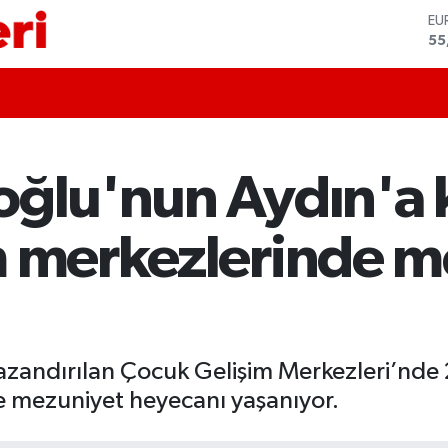
ST
64
GR
65
Bİ
13
BI
64
oğlu'nun Aydın'a 
DO
47
EU
m merkezlerinde m
55
kazandırılan Çocuk Gelişim Merkezleri’nd
te mezuniyet heyecanı yaşanıyor.