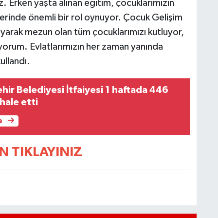
z. Erken yaşta alınan eğitim, çocuklarımızın
erinde önemli bir rol oynuyor. Çocuk Gelişim
yarak mezun olan tüm çocuklarımızı kutluyor,
iyorum. Evlatlarımızın her zaman yanında
ullandı.
ir Belediyesi İtfaiyesi 1 haftada 446
ale etti
e
N TIKLAYINIZ