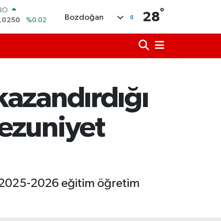
°
ERLİN
28
Bozdoğan
,2398
%0.2
AM ALTIN
00.87
%0.12
ST100
.799
%70
TCOIN
.643,95
%0.16
kazandırdığı
LAR
,6006
%0.06
RO
ezuniyet
,0250
%0.02
e 2025-2026 eğitim öğretim