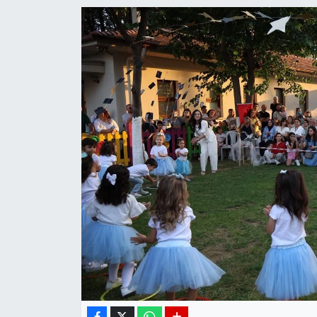
DÜNYA
EGE
EĞİTİM
EKOLOJİ VE ÇEVRE
BİLİM VE TEKNOLOJİ
GENEL
GÜNDEM
HABERDE İNSAN
KÜLTÜR SANAT