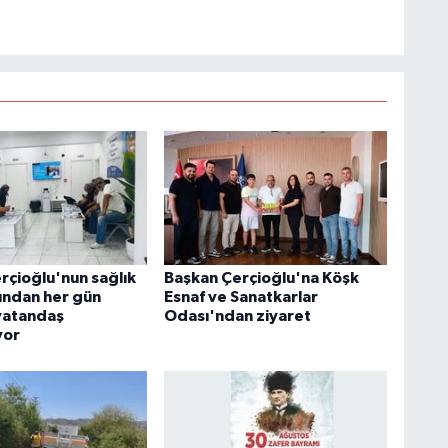
rçioğlu'nun sağlık
Başkan Çerçioğlu'na Köşk
rından her gün
Esnaf ve Sanatkarlar
vatandaş
Odası'ndan ziyaret
yor