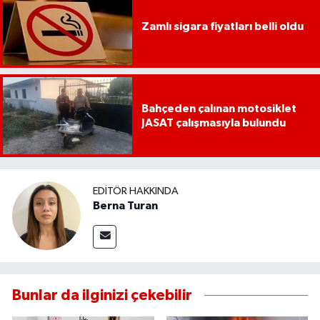
Zamlı sigara fiyatları belli oldu
Bahçeden çalınan motosiklet
JASAT çalışmasıyla bulundu
EDITÖR HAKKINDA
Berna Turan
Bunlar da ilginizi çekebilir