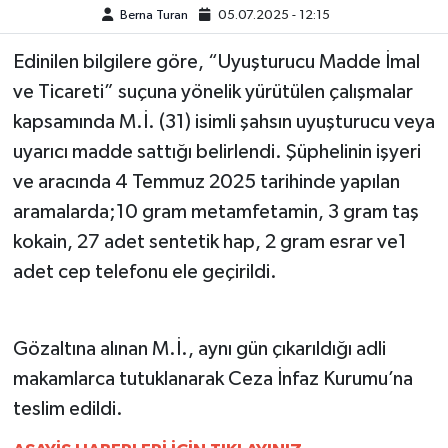
Berna Turan
05.07.2025 - 12:15
MAGAZİN
Edinilen bilgilere göre, “Uyuşturucu Madde İmal
ve Ticareti” suçuna yönelik yürütülen çalışmalar
ÖZEL HABER
kapsamında M.İ. (31) isimli şahsın uyuşturucu veya
SAĞLIK
uyarıcı madde sattığı belirlendi. Şüphelinin işyeri
ve aracında 4 Temmuz 2025 tarihinde yapılan
ŞİRKET HABERLERİ
aramalarda;10 gram metamfetamin, 3 gram taş
kokain, 27 adet sentetik hap, 2 gram esrar ve1
SİYASET
adet cep telefonu ele geçirildi.
SPOR
Gözaltına alınan M.İ., aynı gün çıkarıldığı adli
TEKNOLOJİ
makamlarca tutuklanarak Ceza İnfaz Kurumu’na
YAŞAM
teslim edildi.