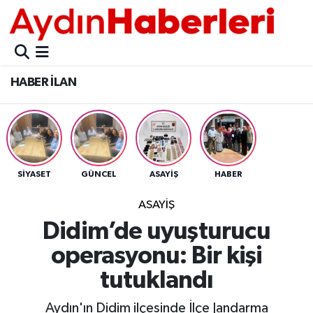
GÜNCEL
Aydın Nöbetçi Eczaneler
HABER İLAN
POLİTİKA
Aydın Hava Durumu
BELEDİYELER
Aydin Namaz Vakitleri
ASAYİŞ
Aydın Trafik Yoğunluk Haritası
SİYASET
GÜNCEL
ASAYİŞ
HABER
EKONOMİ
Süper Lig Puan Durumu ve Fikstür
ASAYİŞ
Didim’de uyuşturucu
BÜLTEN
Tüm Manşetler
operasyonu: Bir kişi
ÇEVRE
Son Dakika Haberleri
tutuklandı
DIŞ
Haber Arşivi
Aydın'ın Didim ilçesinde İlçe Jandarma