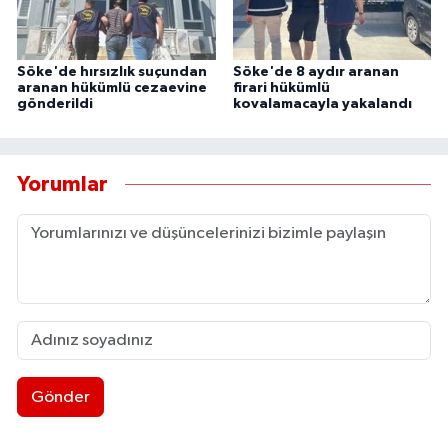
Söke'de hırsızlık suçundan
Söke'de 8 aydır aranan
aranan hükümlü cezaevine
firari hükümlü
gönderildi
kovalamacayla yakalandı
Yorumlar
Gönder