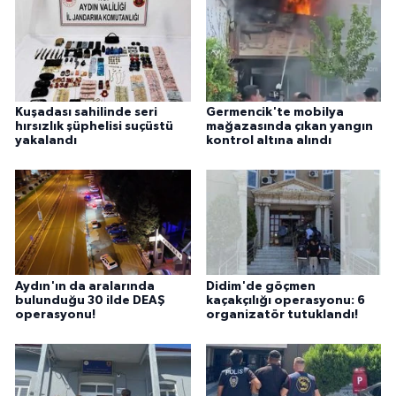
Kuşadası sahilinde seri
Germencik'te mobilya
hırsızlık şüphelisi suçüstü
mağazasında çıkan yangın
yakalandı
kontrol altına alındı
Aydın'ın da aralarında
Didim'de göçmen
bulunduğu 30 ilde DEAŞ
kaçakçılığı operasyonu: 6
operasyonu!
organizatör tutuklandı!