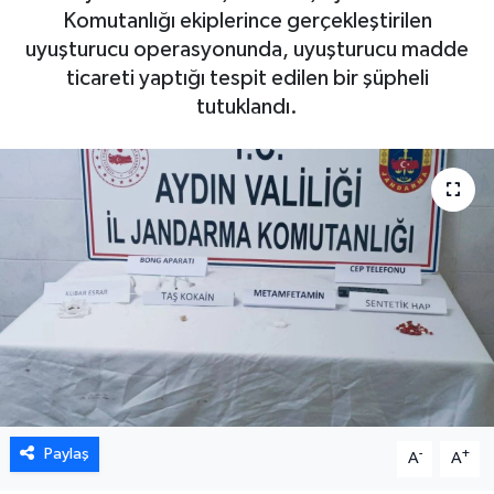
Komutanlığı ekiplerince gerçekleştirilen
DÜNYA
uyuşturucu operasyonunda, uyuşturucu madde
ticareti yaptığı tespit edilen bir şüpheli
EGE
tutuklandı.
EĞİTİM
EKOLOJİ VE ÇEVRE
BİLİM VE TEKNOLOJİ
GENEL
GÜNDEM
HABERDE İNSAN
Paylaş
-
+
A
A
KÜLTÜR SANAT