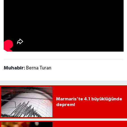
UŞAK
YURT
Muhabir:
Berna Turan
Marmaris'te 4.1 büyüklüğünde
deprem!