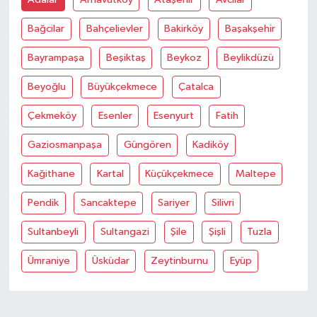
UŞAK
Bağcilar
Bahçelievler
Bakirköy
Başakşehir
YURT
Bayrampaşa
Beşiktaş
Beykoz
Beylikdüzü
Beyoğlu
Büyükçekmece
Çatalca
Çekmeköy
Esenler
Esenyurt
Fatih
Gaziosmanpaşa
Güngören
Kadiköy
Kağithane
Kartal
Küçükçekmece
Maltepe
Pendik
Sancaktepe
Sariyer
Silivri
Sultanbeyli
Sultangazi
Şile
Şişli
Tuzla
Ümraniye
Üsküdar
Zeytinburnu
Eyüp