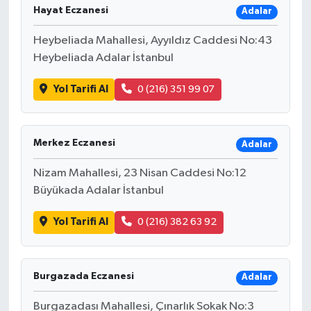
Hayat Eczanesi
Adalar
MAGAZİN
Heybeliada Mahallesi, Ayyıldız Caddesi No:43
Heybeliada Adalar İstanbul
ÖZEL HABER
Yol Tarifi Al
0 (216) 351 99 07
SAĞLIK
ŞİRKET HABERLERİ
Merkez Eczanesi
Adalar
Nizam Mahallesi, 23 Nisan Caddesi No:12
SİYASET
Büyükada Adalar İstanbul
SPOR
Yol Tarifi Al
0 (216) 382 63 92
TEKNOLOJİ
Burgazada Eczanesi
Adalar
YAŞAM
Burgazadası Mahallesi, Çınarlık Sokak No:3