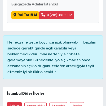
YEREL
Burgazada Adalar İstanbul
AFYON
Yol Tarifi Al
0 (216) 381 21 12
AFYONKARAHİSAR
AYDIN
Her eczane gece boyunca açık olmayabilir, bazıları
sadece gerektiğinde açık kalabilir veya
DENİZLİ
beklenmedik durumlar nedeniyle nöbete
gelemeyebilir. Bu nedenle, yola çıkmadan önce
İZMİR
eczanenin açık olduğunu telefon aracılığıyla teyit
etmeniz iyi bir fikir olacaktır.
KÜTAHYA
MANİSA
İstanbul Diğer İlçeler
MUĞLA
Adalar
Arnavutköy
Ataşehir
Avcilar