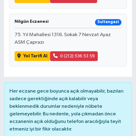
YEREL
AFYON
Nilgün Eczanesi
Sultangazi
AFYONKARAHİSAR
75. Yıl Mahallesi 1316. Sokak 7 Nevzat Ayaz
ASM Çaprazı
AYDIN
Yol Tarifi Al
0 (212) 536 53 59
DENİZLİ
İZMİR
Her eczane gece boyunca açık olmayabilir, bazıları
KÜTAHYA
sadece gerektiğinde açık kalabilir veya
beklenmedik durumlar nedeniyle nöbete
MANİSA
gelemeyebilir. Bu nedenle, yola çıkmadan önce
eczanenin açık olduğunu telefon aracılığıyla teyit
MUĞLA
etmeniz iyi bir fikir olacaktır.