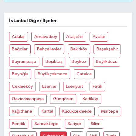
UŞAK
YURT
İstanbul Diğer İlçeler
Adalar
Arnavutköy
Ataşehir
Avcilar
Bağcilar
Bahçelievler
Bakirköy
Başakşehir
Bayrampaşa
Beşiktaş
Beykoz
Beylikdüzü
Beyoğlu
Büyükçekmece
Çatalca
Çekmeköy
Esenler
Esenyurt
Fatih
Gaziosmanpaşa
Güngören
Kadiköy
Kağithane
Kartal
Küçükçekmece
Maltepe
Pendik
Sancaktepe
Sariyer
Silivri