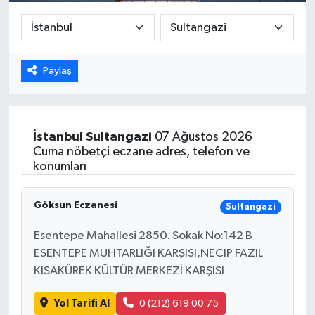
DÜNYA
EGE
Paylaş
EĞİTİM
EKOLOJİ VE ÇEVRE
İstanbul
Sultangazi
07 Ağustos 2026
Cuma nöbetçi eczane adres, telefon ve
konumları
BİLİM VE TEKNOLOJİ
GENEL
Göksun Eczanesi
Sultangazi
Esentepe Mahallesi 2850. Sokak No:142 B
GÜNDEM
ESENTEPE MUHTARLIĞI KARŞISI,NECIP FAZIL
KISAKÜREK KÜLTÜR MERKEZİ KARŞISI
HABERDE İNSAN
Yol Tarifi Al
0 (212) 619 00 75
KÜLTÜR SANAT