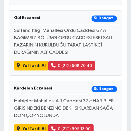
MAGAZİN
Gül Eczanesi
Sultangazi
ÖZEL HABER
Sultançiftliği Mahallesi Ordu Caddesi 67 A
BAĞIMSIZ BÖLÜM9 ORDU CADDESİ ESKİ SALI
SAĞLIK
PAZARININ KURULDUĞU TARAF, LASTİKÇİ
DURAĞININ ALT CADDESİ
ŞİRKET HABERLERİ
Yol Tarifi Al
0 (212) 668 70 40
SİYASET
SPOR
Kardelen Eczanesi
Sultangazi
Habipler Mahallesi A-1 Caddesi 37 c HABİBLER
TEKNOLOJİ
GİRİŞİNDEKİ BENZİNCİDEKİ IŞIKLARDAN SAĞA
DÖN ÇÖP YOLUNDA
YAŞAM
Yol Tarifi Al
0 (212) 595 13 00