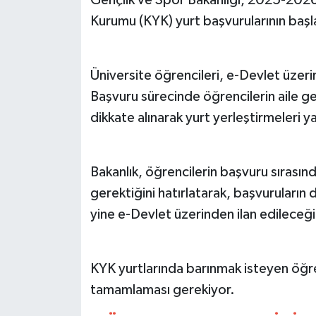
Kurumu (KYK) yurt başvurularının başl
MAGAZİN
ÖZEL HABER
Üniversite öğrencileri, e-Devlet üzeri
Başvuru sürecinde öğrencilerin aile ge
SAĞLIK
dikkate alınarak yurt yerleştirmeleri y
ŞİRKET HABERLERİ
Bakanlık, öğrencilerin başvuru sırasınd
SİYASET
gerektiğini hatırlatarak, başvuruların
SPOR
yine e-Devlet üzerinden ilan edileceğin
TEKNOLOJİ
KYK yurtlarında barınmak isteyen öğrenc
YAŞAM
tamamlaması gerekiyor.