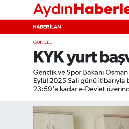
GÜNCEL
Aydın Nöbetçi Eczaneler
HABER İLAN
POLİTİKA
Aydın Hava Durumu
GÜNCEL
KYK yurt başv
BELEDİYELER
Aydin Namaz Vakitleri
ASAYİŞ
Aydın Trafik Yoğunluk Haritası
Gençlik ve Spor Bakanı Osman 
Eylül 2025 Salı günü itibarıyla
EKONOMİ
Süper Lig Puan Durumu ve Fikstür
23:59'a kadar e-Devlet üzerind
BÜLTEN
Tüm Manşetler
ÇEVRE
Son Dakika Haberleri
DIŞ
Haber Arşivi