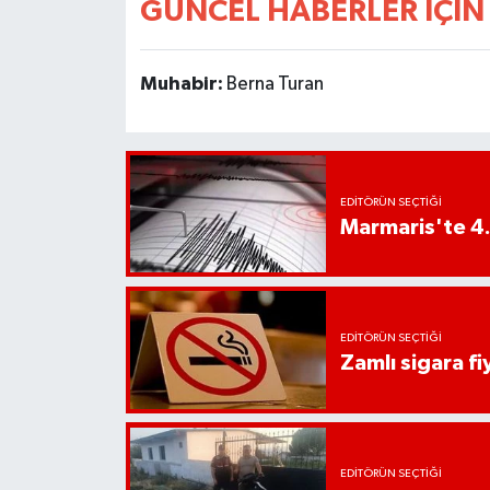
GÜNCEL HABERLER İÇİN 
YEREL
AFYON
Muhabir:
Berna Turan
AFYONKARAHİSAR
AYDIN
EDITÖRÜN SEÇTIĞI
Marmaris'te 4
DENİZLİ
İZMİR
EDITÖRÜN SEÇTIĞI
KÜTAHYA
Zamlı sigara fiy
MANİSA
MUĞLA
EDITÖRÜN SEÇTIĞI