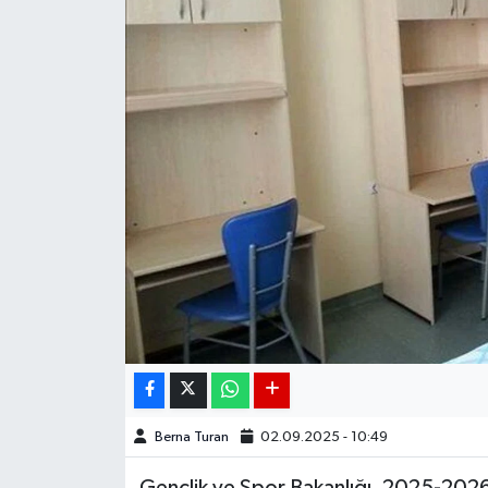
DÜNYA
EGE
EĞİTİM
EKOLOJİ VE ÇEVRE
BİLİM VE TEKNOLOJİ
GENEL
GÜNDEM
HABERDE İNSAN
Berna Turan
02.09.2025 - 10:49
KÜLTÜR SANAT
Gençlik ve Spor Bakanlığı, 2025-2026 e