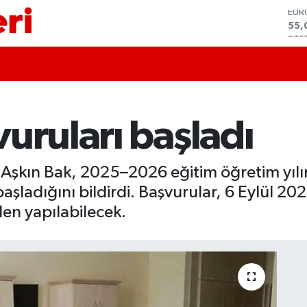
STE
64,
GRA
657
BİS
13.
BIT
64.
uruları başladı
DO
47,
EU
55,
Aşkın Bak, 2025–2026 eğitim öğretim yılı
 başladığını bildirdi. Başvurular, 6 Eylül 
en yapılabilecek.