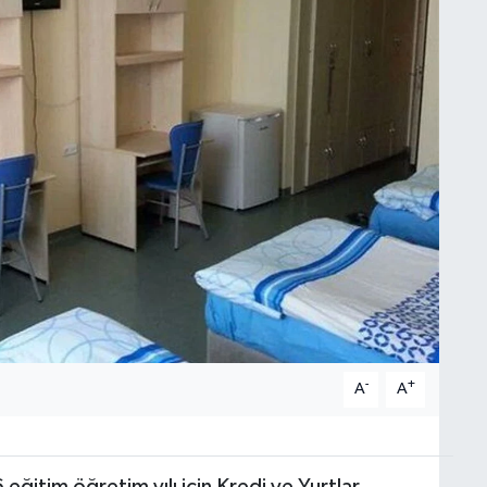
-
+
A
A
ğitim öğretim yılı için Kredi ve Yurtlar