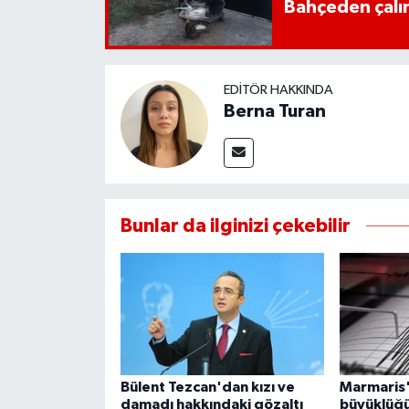
Bahçeden çalın
UŞAK
YURT
EDITÖR HAKKINDA
Berna Turan
Bunlar da ilginizi çekebilir
Bülent Tezcan'dan kızı ve
Marmaris'
damadı hakkındaki gözaltı
büyüklüğ