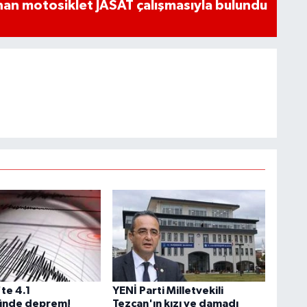
an motosiklet JASAT çalışmasıyla bulundu
te 4.1
YENİ Parti Milletvekili
ünde deprem!
Tezcan'ın kızı ve damadı