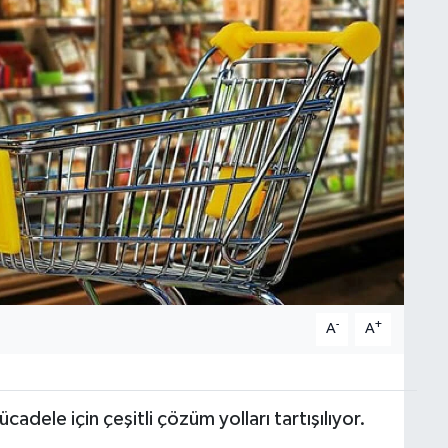
-
+
A
A
dele için çeşitli çözüm yolları tartışılıyor.