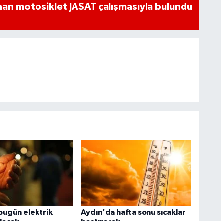
an motosiklet JASAT çalışmasıyla bulundu
bugün elektrik
Aydın'da hafta sonu sıcaklar