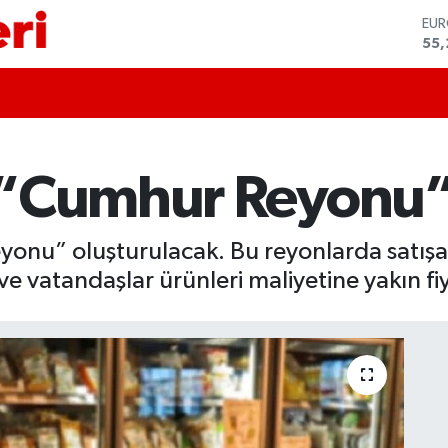
STE
64,
GRA
666
BİS
13.
BIT
64.
 “Cumhur Reyonu”
DO
47,
EU
55,
onu” oluşturulacak. Bu reyonlarda satışa 
e vatandaşlar ürünleri maliyetine yakın fiy