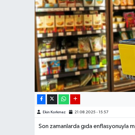
DÜNYA
EGE
EĞİTİM
EKOLOJİ VE ÇEVRE
BİLİM VE TEKNOLOJİ
GENEL
GÜNDEM
Ekin Korkmaz
21.08.2025 - 15:57
HABERDE İNSAN
Son zamanlarda gıda enflasyonuyla müca
KÜLTÜR SANAT