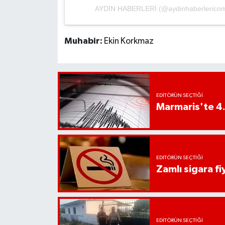
UŞAK
AYDIN HABERLERİ (@aydinhaberlericom)'i
YURT
Muhabir:
Ekin Korkmaz
EDITÖRÜN SEÇTIĞI
Marmaris'te 4
EDITÖRÜN SEÇTIĞI
Zamlı sigara fiy
EDITÖRÜN SEÇTIĞI