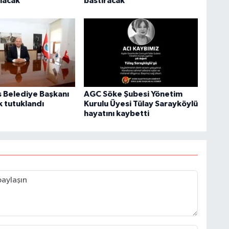
olacak
bastıracak
Belediye Başkanı
AGC Söke Şubesi Yönetim
k tutuklandı
Kurulu Üyesi Tülay Sarayköylü
hayatını kaybetti