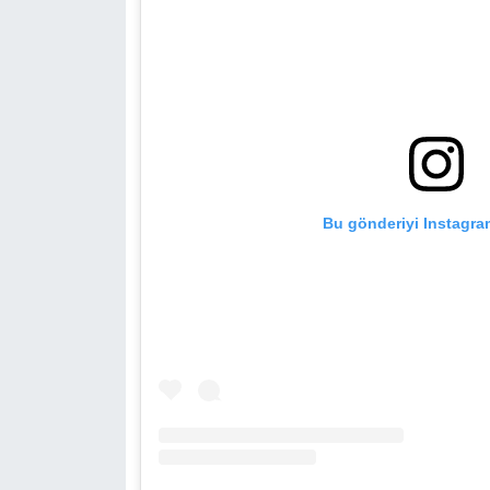
YEREL
AFYON
AFYONKARAHİSAR
AYDIN
Bu gönderiyi Instagra
DENİZLİ
İZMİR
KÜTAHYA
MANİSA
MUĞLA