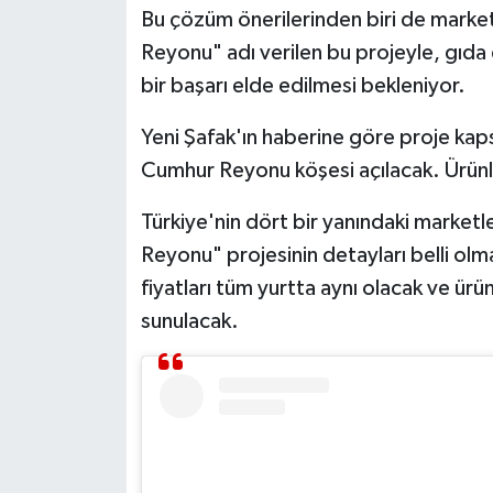
Bu çözüm önerilerinden biri de marke
Reyonu" adı verilen bu projeyle, gıda
MAGAZİN
bir başarı elde edilmesi bekleniyor.
ÖZEL HABER
Yeni Şafak'ın haberine göre proje kap
SAĞLIK
Cumhur Reyonu köşesi açılacak. Ürünl
ŞİRKET HABERLERİ
Türkiye'nin dört bir yanındaki market
Reyonu" projesinin detayları belli ol
SİYASET
fiyatları tüm yurtta aynı olacak ve ürün
sunulacak.
SPOR
TEKNOLOJİ
YAŞAM