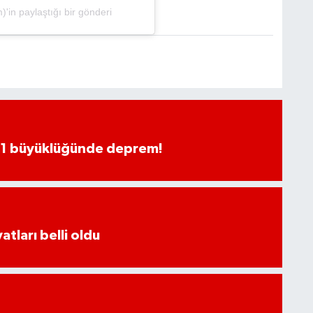
n paylaştığı bir gönderi
.1 büyüklüğünde deprem!
atları belli oldu