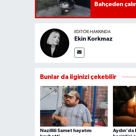
Bahçeden çalın
EDITÖR HAKKINDA
Ekin Korkmaz
Bunlar da ilginizi çekebilir
Nazillili Samet hayatını
Aydın'da 