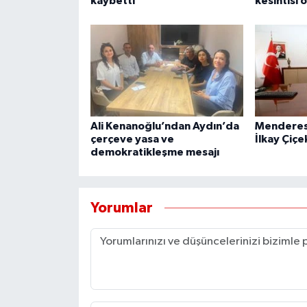
kaybetti
kesintisi 
Ali Kenanoğlu’ndan Aydın’da
Menderes 
çerçeve yasa ve
İlkay Çiçe
demokratikleşme mesajı
Yorumlar