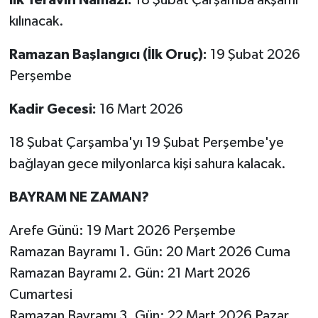
İlk Teravih Namazı:
18 Şubat Çarşamba akşamı
kılınacak.
MAGAZİN
Ramazan Başlangıcı (İlk Oruç):
19 Şubat 2026
ÖZEL HABER
Perşembe
SAĞLIK
Kadir Gecesi:
16 Mart 2026
ŞİRKET HABERLERİ
18 Şubat Çarşamba'yı 19 Şubat Perşembe'ye
bağlayan gece milyonlarca kişi sahura kalacak.
SİYASET
BAYRAM NE ZAMAN?
SPOR
Arefe Günü: 19 Mart 2026 Perşembe
TEKNOLOJİ
Ramazan Bayramı 1. Gün: 20 Mart 2026 Cuma
Ramazan Bayramı 2. Gün: 21 Mart 2026
YAŞAM
Cumartesi
Ramazan Bayramı 3. Gün: 22 Mart 2026 Pazar