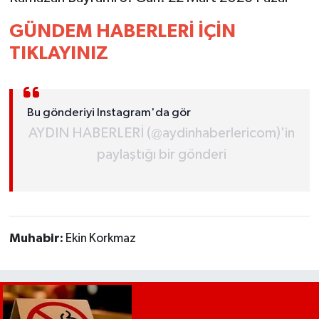
YEREL
GÜNDEM HABERLERİ İÇİN
AFYON
TIKLAYINIZ
AFYONKARAHİSAR
Bu gönderiyi Instagram'da gör
AYDIN
AYDIN HABERLERİ (@aydinhaberlericom)'in
DENİZLİ
paylaştığı bir gönderi
İZMİR
KÜTAHYA
Muhabir:
Ekin Korkmaz
MANİSA
MUĞLA