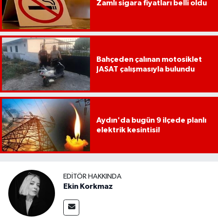
Zamlı sigara fiyatları belli oldu
UŞAK
YURT
Bahçeden çalınan motosiklet
JASAT çalışmasıyla bulundu
Aydın'da bugün 9 ilçede planlı
elektrik kesintisi!
EDITÖR HAKKINDA
Ekin Korkmaz