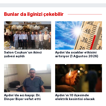
Bunlar da ilginizi çekebilir
Salon Coşkun'un ikinci
Aydın’da sıcaklar etkisini
şubesi açıldı
artırıyor (1 Ağustos 2026)
Aydın’da acı kayıp: Dr.
Aydın'ın 10 ilçesinde
Dinçer Biçer vefat etti
elektrik kesintisi olacak