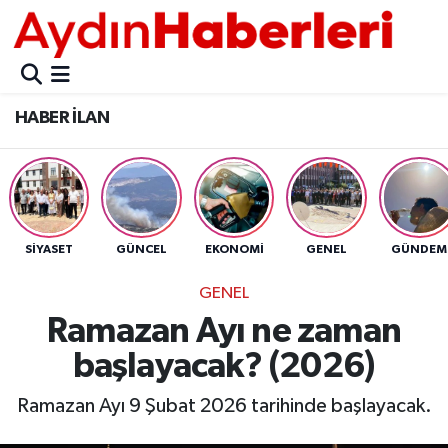
GÜNCEL
Aydın Nöbetçi Eczaneler
HABER İLAN
POLİTİKA
Aydın Hava Durumu
BELEDİYELER
Aydin Namaz Vakitleri
ASAYİŞ
Aydın Trafik Yoğunluk Haritası
SİYASET
GÜNCEL
EKONOMİ
GENEL
GÜNDEM
EKONOMİ
Süper Lig Puan Durumu ve Fikstür
GENEL
Ramazan Ayı ne zaman
BÜLTEN
Tüm Manşetler
başlayacak? (2026)
ÇEVRE
Son Dakika Haberleri
Ramazan Ayı 9 Şubat 2026 tarihinde başlayacak.
DIŞ
Haber Arşivi