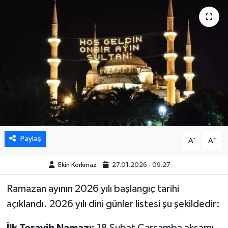
DÜNYA
EGE
EĞİTİM
EKOLOJİ VE ÇEVRE
BİLİM VE TEKNOLOJİ
Paylaş
-
+
A
A
GENEL
Ekin Korkmaz
27.01.2026 - 09:27
GÜNDEM
Ramazan ayının 2026 yılı başlangıç tarihi
HABERDE İNSAN
açıklandı. 2026 yılı dini günler listesi şu şekildedir:
KÜLTÜR SANAT