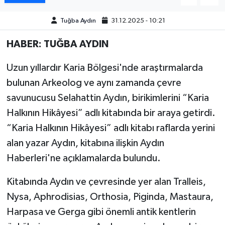
Tuğba Aydın
31.12.2025 - 10:21
MAGAZİN
HABER: TUĞBA AYDIN
ÖZEL HABER
Uzun yıllardır Karia Bölgesi'nde araştırmalarda
SAĞLIK
bulunan Arkeolog ve aynı zamanda çevre
savunucusu Selahattin Aydın, birikimlerini “Karia
ŞİRKET HABERLERİ
Halkının Hikâyesi” adlı kitabında bir araya getirdi.
SİYASET
“Karia Halkının Hikâyesi” adlı kitabı raflarda yerini
alan yazar Aydın, kitabına ilişkin Aydın
SPOR
Haberleri'ne açıklamalarda bulundu.
TEKNOLOJİ
Kitabında Aydın ve çevresinde yer alan Tralleis,
Nysa, Aphrodisias, Orthosia, Piginda, Mastaura,
YAŞAM
Harpasa ve Gerga gibi önemli antik kentlerin