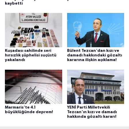
kaybetti
Kuşadası sahilinde seri
Bülent Tezcan'dan kızı ve
hırsızlık şüphelisi suçüstü
damadı hakkındaki gözaltı
yakalandı
kararına ilişkin açıklama!
Marmaris'te 4.1
YENİ Parti Milletvekili
büyüklüğünde deprem!
Tezcan'ın kızı ve damadı
hakkında gözaltı kararı!