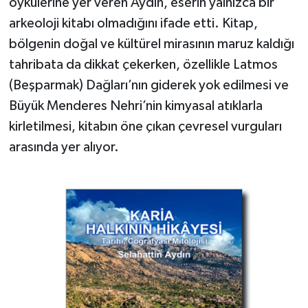
öykülerine yer veren Aydın, eserin yalnızca bir
YEREL
arkeoloji kitabı olmadığını ifade etti. Kitap,
AFYON
bölgenin doğal ve kültürel mirasının maruz kaldığı
tahribata da dikkat çekerken, özellikle Latmos
AFYONKARAHİSAR
(Beşparmak) Dağları’nın giderek yok edilmesi ve
Büyük Menderes Nehri’nin kimyasal atıklarla
AYDIN
kirletilmesi, kitabın öne çıkan çevresel vurguları
DENİZLİ
arasında yer alıyor.
İZMİR
KÜTAHYA
MANİSA
MUĞLA