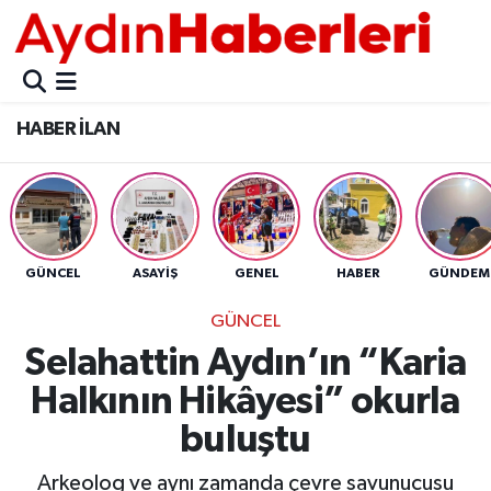
GÜNCEL
Aydın Nöbetçi Eczaneler
HABER İLAN
POLİTİKA
Aydın Hava Durumu
BELEDİYELER
Aydin Namaz Vakitleri
ASAYİŞ
Aydın Trafik Yoğunluk Haritası
GÜNCEL
ASAYİŞ
GENEL
HABER
GÜNDEM
EKONOMİ
Süper Lig Puan Durumu ve Fikstür
GÜNCEL
Selahattin Aydın’ın “Karia
BÜLTEN
Tüm Manşetler
Halkının Hikâyesi” okurla
ÇEVRE
Son Dakika Haberleri
buluştu
DIŞ
Haber Arşivi
Arkeolog ve aynı zamanda çevre savunucusu