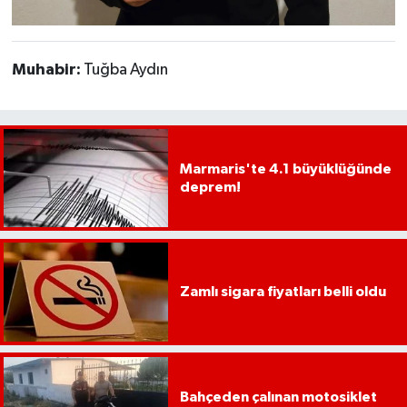
Muhabir:
Tuğba Aydın
Marmaris'te 4.1 büyüklüğünde
deprem!
Zamlı sigara fiyatları belli oldu
Bahçeden çalınan motosiklet