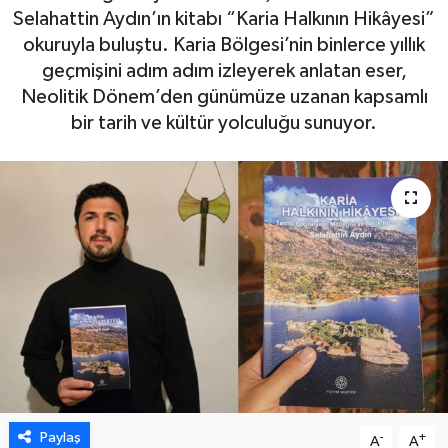
Selahattin Aydın’ın kitabı “Karia Halkının Hikâyesi”
DÜNYA
okuruyla buluştu. Karia Bölgesi’nin binlerce yıllık
geçmişini adım adım izleyerek anlatan eser,
EGE
Neolitik Dönem’den günümüze uzanan kapsamlı
bir tarih ve kültür yolculuğu sunuyor.
EĞİTİM
EKOLOJİ VE ÇEVRE
BİLİM VE TEKNOLOJİ
GENEL
GÜNDEM
HABERDE İNSAN
Paylaş
-
+
A
A
KÜLTÜR SANAT