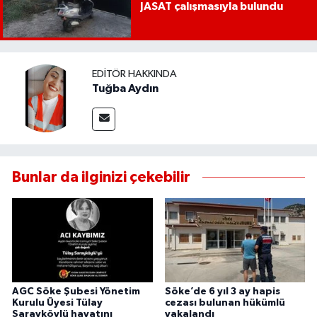
JASAT çalışmasıyla bulundu
EDITÖR HAKKINDA
Tuğba Aydın
Bunlar da ilginizi çekebilir
AGC Söke Şubesi Yönetim
Söke’de 6 yıl 3 ay hapis
Kurulu Üyesi Tülay
cezası bulunan hükümlü
Sarayköylü hayatını
yakalandı