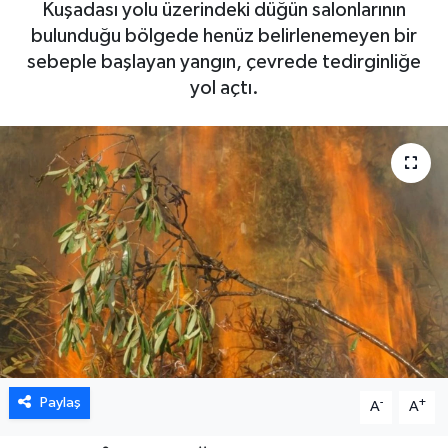
Kuşadası yolu üzerindeki düğün salonlarının
bulunduğu bölgede henüz belirlenemeyen bir
DÜNYA
sebeple başlayan yangın, çevrede tedirginliğe
yol açtı.
EGE
EĞİTİM
EKOLOJİ VE ÇEVRE
BİLİM VE TEKNOLOJİ
GENEL
GÜNDEM
HABERDE İNSAN
Paylaş
-
+
A
A
KÜLTÜR SANAT