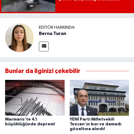
EDITÖR HAKKINDA
Berna Turan
Bunlar da ilginizi çekebilir
Marmaris'te 4.1
YENİ Parti Milletvekili
büyüklüğünde deprem!
Tezcan'ın kızı ve damadı
gözaltına alındı!