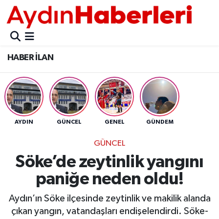
GÜNCEL
Aydın Nöbetçi Eczaneler
HABER İLAN
POLİTİKA
Aydın Hava Durumu
BELEDİYELER
Aydin Namaz Vakitleri
ASAYİŞ
Aydın Trafik Yoğunluk Haritası
AYDIN
GÜNCEL
GENEL
GÜNDEM
EKONOMİ
Süper Lig Puan Durumu ve Fikstür
GÜNCEL
Söke’de zeytinlik yangını
BÜLTEN
Tüm Manşetler
paniğe neden oldu!
ÇEVRE
Son Dakika Haberleri
Aydın’ın Söke ilçesinde zeytinlik ve makilik alanda
çıkan yangın, vatandaşları endişelendirdi. Söke-
DIŞ
Haber Arşivi