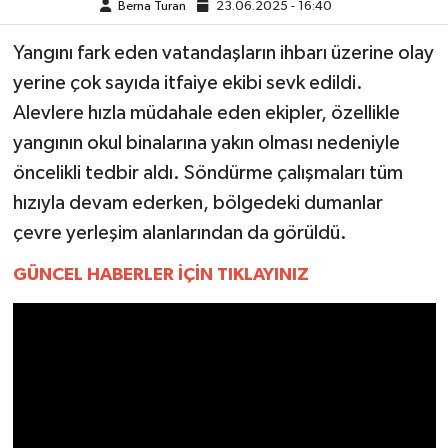
Berna Turan
23.06.2025 - 16:40
MAGAZİN
Yangını fark eden vatandaşların ihbarı üzerine olay
yerine çok sayıda itfaiye ekibi sevk edildi.
ÖZEL HABER
Alevlere hızla müdahale eden ekipler, özellikle
yangının okul binalarına yakın olması nedeniyle
SAĞLIK
öncelikli tedbir aldı. Söndürme çalışmaları tüm
ŞİRKET HABERLERİ
hızıyla devam ederken, bölgedeki dumanlar
çevre yerleşim alanlarından da görüldü.
SİYASET
GÜNCEL HABERLER İÇİN TIKLAYINIZ
SPOR
TEKNOLOJİ
YAŞAM