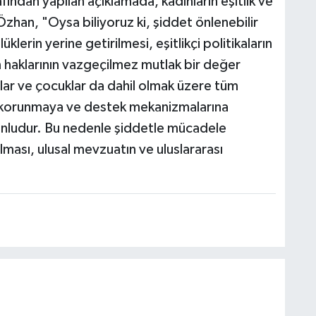
dan yapılan açıklamada, kadınların eşitlik ve
. Özhan, "Oysa biliyoruz ki, şiddet önlenebilir
klerin yerine getirilmesi, eşitlikçi politikaların
m haklarının vazgeçilmez mutlak bir değer
paylaştığı bir gönderi
nlar ve çocuklar da dahil olmak üzere tüm
e, korunmaya ve destek mekanizmalarına
runludur. Bu nedenle şiddetle mücadele
 olması, ulusal mevzuatın ve uluslararası