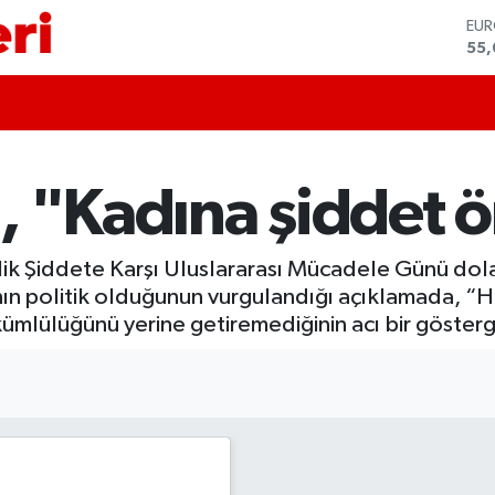
EU
55
STE
64,
GRA
651
BİS
13.
 "Kadına şiddet ö
BIT
64.
DO
k Şiddete Karşı Uluslararası Mücadele Günü dolay
47,
nın politik olduğunun vurgulandığı açıklamada, “H
lülüğünü yerine getiremediğinin acı bir gösterges