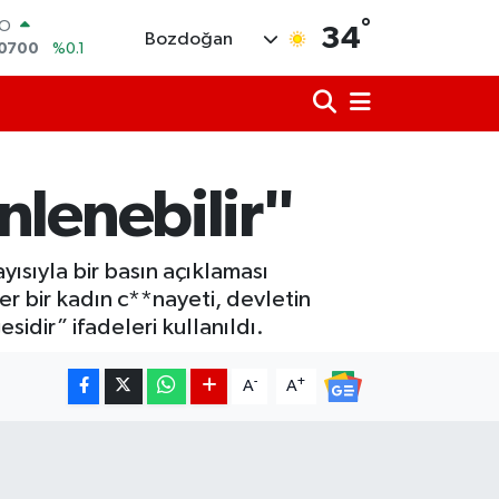
°
RO
34
Bozdoğan
,0700
%0.1
RLİN
2438
%0.21
M ALTIN
8.23
%0.39
T100
703
%0
nlenebilir"
COIN
475,47
%0.66
LAR
ısıyla bir basın açıklaması
5986
%0.06
er bir kadın c**nayeti, devletin
idir” ifadeleri kullanıldı.
-
+
A
A