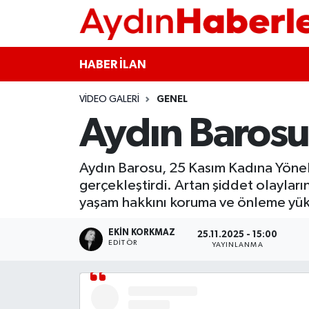
GÜNCEL
Aydın Nöbetçi Eczaneler
HABER İLAN
POLİTİKA
Aydın Hava Durumu
VIDEO GALERI
GENEL
Aydın Barosu,
BELEDİYELER
Aydin Namaz Vakitleri
ASAYİŞ
Aydın Trafik Yoğunluk Haritası
Aydın Barosu, 25 Kasım Kadına Yöneli
gerçekleştirdi. Artan şiddet olayları
EKONOMİ
Süper Lig Puan Durumu ve Fikstür
yaşam hakkını koruma ve önleme yüküm
BÜLTEN
Tüm Manşetler
EKIN KORKMAZ
25.11.2025 - 15:00
EDITÖR
YAYINLANMA
ÇEVRE
Son Dakika Haberleri
DIŞ
Haber Arşivi