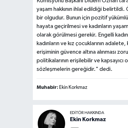
Komisyonu Başkanı Didem Özhan tarafın
yaşam hakkının ihlal edildiği belirtildi
MAGAZİN
bir olgudur. Bunun için pozitif yükümlülü
hayata geçirilmesi ve kadınların yaşa
AYDIN HABERLERİ (@aydinhaberlericom)'in 
ÖZEL HABER
olarak görülmesi gerekir. Engelli kadı
SAĞLIK
kadınların ve kız çocuklarının adalet
erişiminin güvence altına alınması zo
ŞİRKET HABERLERİ
politikalarının erişilebilir ve kapsayıcı
sözleşmelerin gereğidir." dedi.
SİYASET
SPOR
Muhabir:
Ekin Korkmaz
TEKNOLOJİ
EDITÖR HAKKINDA
YAŞAM
Ekin Korkmaz