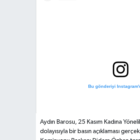
DÜNYA
EGE
EĞİTİM
EKOLOJİ VE ÇEVRE
BİLİM VE TEKNOLOJİ
Bu gönderiyi Instagram'
GENEL
GÜNDEM
Aydın Barosu, 25 Kasım Kadına Yöneli
HABERDE İNSAN
dolayısıyla bir basın açıklaması gerçek
KÜLTÜR SANAT