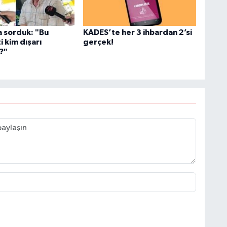
a sorduk: "Bu
KADES’te her 3 ihbardan 2’si
i kim dışarı
gerçek!
r?"