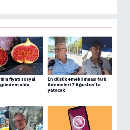
inin fiyatı sosyal
En düşük emekli maaşı fark
gündem oldu
ödemeleri 7 Ağustos’ta
yatacak