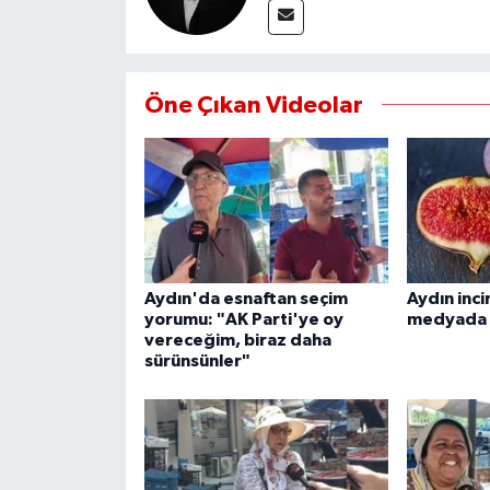
YEREL
AFYON
Öne Çıkan Videolar
AFYONKARAHİSAR
AYDIN
DENİZLİ
İZMİR
Aydın'da esnaftan seçim
Aydın incir
yorumu: "AK Parti'ye oy
medyada 
vereceğim, biraz daha
KÜTAHYA
sürünsünler"
MANİSA
MUĞLA