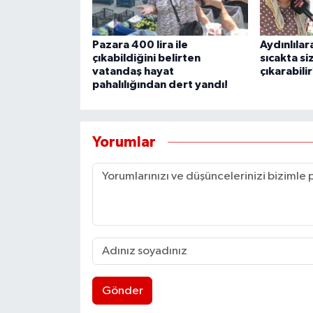
UŞAK
Pazara 400 lira ile
Aydınlılar
YURT
çıkabildiğini belirten
sıcakta siz
vatandaş hayat
çıkarabili
pahalılığından dert yandı!
Yorumlar
Gönder