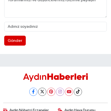
UŞAK
YURT
Gönder
Aydın Nöbetçi Eczaneler
Aydın Hava Durumu