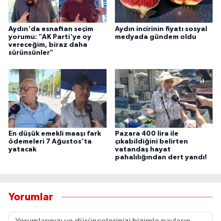
YEREL
AFYON
Aydın'da esnaftan seçim
Aydın incirinin fiyatı sosyal
yorumu: "AK Parti'ye oy
medyada gündem oldu
vereceğim, biraz daha
sürünsünler"
AFYONKARAHİSAR
AYDIN
DENİZLİ
İZMİR
En düşük emekli maaşı fark
Pazara 400 lira ile
ödemeleri 7 Ağustos’ta
çıkabildiğini belirten
yatacak
vatandaş hayat
KÜTAHYA
pahalılığından dert yandı!
MANİSA
Yorumlar
MUĞLA