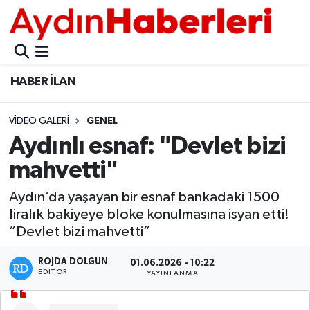
GÜNCEL
Aydın Nöbetçi Eczaneler
HABER İLAN
POLİTİKA
Aydın Hava Durumu
VIDEO GALERI
GENEL
BELEDİYELER
Aydin Namaz Vakitleri
Aydınlı esnaf: "Devlet bizi
ASAYİŞ
Aydın Trafik Yoğunluk Haritası
mahvetti"
EKONOMİ
Süper Lig Puan Durumu ve Fikstür
Aydın’da yaşayan bir esnaf bankadaki 1500
liralık bakiyeye bloke konulmasına isyan etti!
BÜLTEN
Tüm Manşetler
”Devlet bizi mahvetti”
ROJDA DOLGUN
ÇEVRE
Son Dakika Haberleri
01.06.2026 - 10:22
EDITÖR
YAYINLANMA
DIŞ
Haber Arşivi