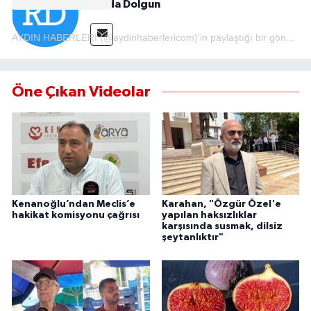
Rojda Dolgun
MAGAZİN
AYDIN HABERLERİ (@aydinhaberlericom)'in paylaştığı bir gönderi
ÖZEL HABER
Öne Çıkan Videolar
SAĞLIK
ŞİRKET HABERLERİ
SİYASET
Kenanoğlu’ndan Meclis’e
Karahan, "Özgür Özel'e
SPOR
hakikat komisyonu çağrısı
yapılan haksızlıklar
karşısında susmak, dilsiz
şeytanlıktır"
TEKNOLOJİ
YAŞAM