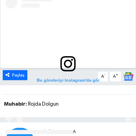
DÜNYA
EGE
EĞİTİM
EKOLOJİ VE ÇEVRE
BİLİM VE TEKNOLOJİ
Paylaş
-
+
A
A
Bu gönderiyi Instagram'da gör
GENEL
GÜNDEM
Muhabir:
Rojda Dolgun
HABERDE İNSAN
EDITÖR HAKKINDA
KÜLTÜR SANAT