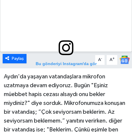
DÜNYA
EGE
EĞİTİM
EKOLOJİ VE ÇEVRE
Paylaş
-
+
A
A
Bu gönderiyi Instagram'da gör
BİLİM VE TEKNOLOJİ
Aydın'da yaşayan vatandaşlara mikrofon
uzatmaya devam ediyoruz. Bugün "Eşiniz
GENEL
müebbet hapis cezası alsaydı onu bekler
GÜNDEM
miydiniz?" diye sorduk. Mikrofonumuza konuşan
bir vatandaş; ”Çok seviyorsam beklerim. Az
HABERDE İNSAN
seviyorsam beklemem.” yanıtını verirken. diğer
bir vatandaş ise; "Beklerim. Çünkü eşimle ben
KÜLTÜR SANAT