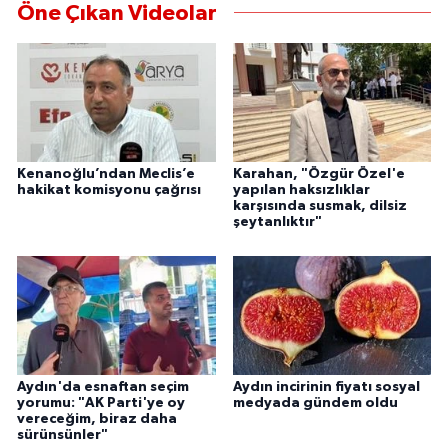
YEREL
Öne Çıkan Videolar
AFYON
AFYONKARAHİSAR
AYDIN
Kenanoğlu’ndan Meclis’e
Karahan, "Özgür Özel'e
hakikat komisyonu çağrısı
yapılan haksızlıklar
karşısında susmak, dilsiz
DENİZLİ
şeytanlıktır"
İZMİR
KÜTAHYA
MANİSA
Aydın'da esnaftan seçim
Aydın incirinin fiyatı sosyal
yorumu: "AK Parti'ye oy
medyada gündem oldu
MUĞLA
vereceğim, biraz daha
sürünsünler"