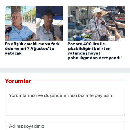
UŞAK
YURT
En düşük emekli maaşı fark
Pazara 400 lira ile
ödemeleri 7 Ağustos’ta
çıkabildiğini belirten
yatacak
vatandaş hayat
pahalılığından dert yandı!
Yorumlar