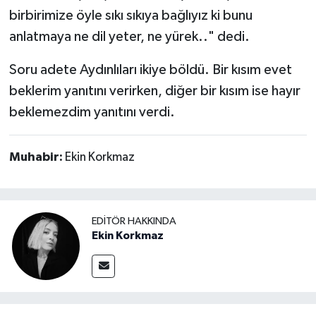
AYDIN HABERLERİ (@aydinhaberlericom)'in paylaştığı bir gönderi
birbirimize öyle sıkı sıkıya bağlıyız ki bunu
MAGAZİN
anlatmaya ne dil yeter, ne yürek.." dedi.
ÖZEL HABER
Soru adete Aydınlıları ikiye böldü. Bir kısım evet
beklerim yanıtını verirken, diğer bir kısım ise hayır
SAĞLIK
beklemezdim yanıtını verdi.
ŞİRKET HABERLERİ
Muhabir:
Ekin Korkmaz
SİYASET
SPOR
EDITÖR HAKKINDA
Ekin Korkmaz
TEKNOLOJİ
YAŞAM