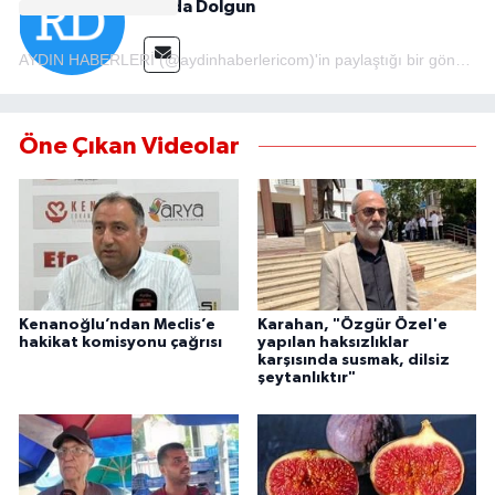
Rojda Dolgun
MAGAZİN
AYDIN HABERLERİ (@aydinhaberlericom)'in paylaştığı bir gönderi
ÖZEL HABER
Öne Çıkan Videolar
SAĞLIK
ŞİRKET HABERLERİ
SİYASET
Kenanoğlu’ndan Meclis’e
Karahan, "Özgür Özel'e
SPOR
hakikat komisyonu çağrısı
yapılan haksızlıklar
karşısında susmak, dilsiz
şeytanlıktır"
TEKNOLOJİ
YAŞAM