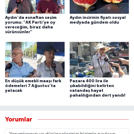
YEREL
AFYON
Aydın'da esnaftan seçim
Aydın incirinin fiyatı sosyal
yorumu: "AK Parti'ye oy
medyada gündem oldu
vereceğim, biraz daha
sürünsünler"
AFYONKARAHİSAR
AYDIN
DENİZLİ
İZMİR
En düşük emekli maaşı fark
Pazara 400 lira ile
ödemeleri 7 Ağustos’ta
çıkabildiğini belirten
yatacak
vatandaş hayat
KÜTAHYA
pahalılığından dert yandı!
MANİSA
Yorumlar
MUĞLA