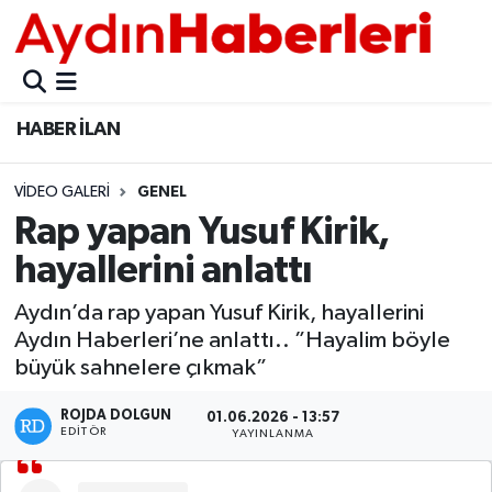
GÜNCEL
Aydın Nöbetçi Eczaneler
HABER İLAN
POLİTİKA
Aydın Hava Durumu
VIDEO GALERI
GENEL
BELEDİYELER
Aydin Namaz Vakitleri
Rap yapan Yusuf Kirik,
ASAYİŞ
Aydın Trafik Yoğunluk Haritası
hayallerini anlattı
EKONOMİ
Süper Lig Puan Durumu ve Fikstür
Aydın’da rap yapan Yusuf Kirik, hayallerini
Aydın Haberleri’ne anlattı.. ”Hayalim böyle
BÜLTEN
Tüm Manşetler
büyük sahnelere çıkmak”
ROJDA DOLGUN
ÇEVRE
Son Dakika Haberleri
01.06.2026 - 13:57
EDITÖR
YAYINLANMA
DIŞ
Haber Arşivi