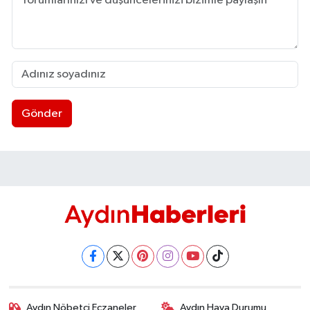
UŞAK
YURT
Gönder
Aydın Nöbetçi Eczaneler
Aydın Hava Durumu