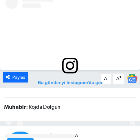
DÜNYA
EGE
EĞİTİM
EKOLOJİ VE ÇEVRE
BİLİM VE TEKNOLOJİ
Paylaş
-
+
A
A
Bu gönderiyi Instagram'da gör
GENEL
GÜNDEM
Muhabir:
Rojda Dolgun
HABERDE İNSAN
EDITÖR HAKKINDA
KÜLTÜR SANAT