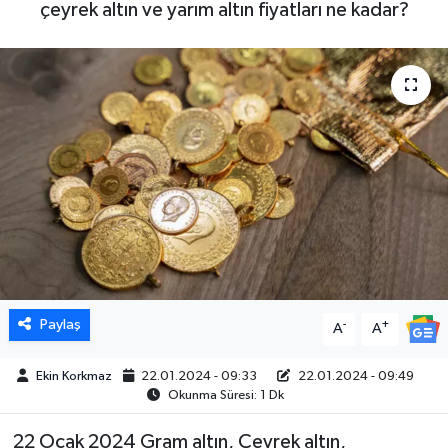
çeyrek altın ve yarım altın fiyatları ne kadar?
DÜNYA
EGE
EĞİTİM
EKOLOJİ VE ÇEVRE
BİLİM VE TEKNOLOJİ
GENEL
Paylaş
-
+
A
A
GÜNDEM
Ekin Korkmaz
22.01.2024 - 09:33
22.01.2024 - 09:49
HABERDE İNSAN
Okunma Süresi: 1 Dk
22 Ocak 2024 Gram altın, Çeyrek altın,
KÜLTÜR SANAT