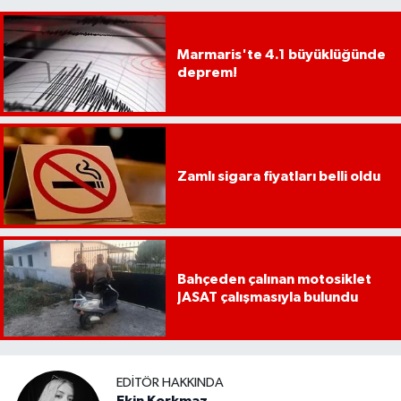
Marmaris'te 4.1 büyüklüğünde
deprem!
Zamlı sigara fiyatları belli oldu
Bahçeden çalınan motosiklet
JASAT çalışmasıyla bulundu
EDITÖR HAKKINDA
Ekin Korkmaz