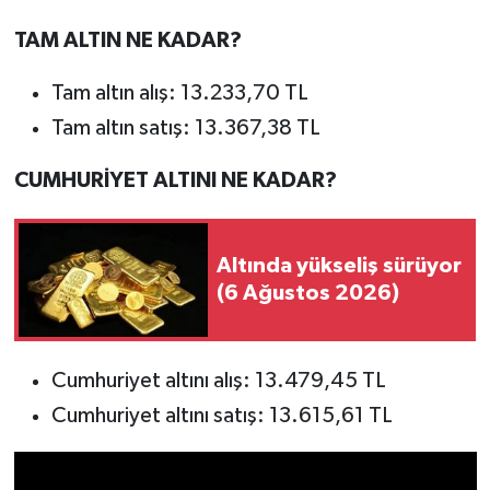
YEREL
TAM ALTIN NE KADAR?
AFYON
Tam altın alış: 13.233,70 TL
AFYONKARAHİSAR
Tam altın satış: 13.367,38 TL
AYDIN
CUMHURİYET ALTINI NE KADAR?
DENİZLİ
Altında yükseliş sürüyor
İZMİR
(6 Ağustos 2026)
KÜTAHYA
Cumhuriyet altını alış: 13.479,45 TL
MANİSA
Cumhuriyet altını satış: 13.615,61 TL
MUĞLA