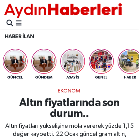
GÜNCEL
Aydın Nöbetçi Eczaneler
HABER İLAN
POLİTİKA
Aydın Hava Durumu
BELEDİYELER
Aydin Namaz Vakitleri
ASAYİŞ
Aydın Trafik Yoğunluk Haritası
GÜNCEL
GÜNDEM
ASAYİŞ
GENEL
HABER
EKONOMİ
Süper Lig Puan Durumu ve Fikstür
EKONOMİ
Altın fiyatlarında son
BÜLTEN
Tüm Manşetler
durum..
ÇEVRE
Son Dakika Haberleri
Altın fiyatları yükselişine mola vererek yüzde 1,15
değer kaybetti. 22 Ocak güncel gram altın,
DIŞ
Haber Arşivi