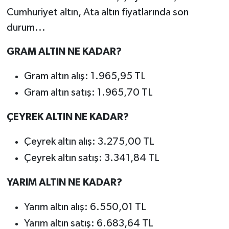
Cumhuriyet altın, Ata altın fiyatlarında son
MAGAZİN
durum...
ÖZEL HABER
GRAM ALTIN NE KADAR?
Gram altın alış: 1.965,95 TL
SAĞLIK
Gram altın satış: 1.965,70 TL
ŞİRKET HABERLERİ
ÇEYREK ALTIN NE KADAR?
SİYASET
Çeyrek altın alış: 3.275,00 TL
SPOR
Çeyrek altın satış: 3.341,84 TL
TEKNOLOJİ
YARIM ALTIN NE KADAR?
YAŞAM
Yarım altın alış: 6.550,01 TL
Yarım altın satış: 6.683,64 TL