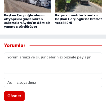
Başkan Çerçioğlu ulaşım
Karpuzlu muhtarlarından
altyapısını güçlendiren
Başkan Çerçioğlu’na hizmet
çalışmaları Aydın'ın dört bir
teşekkürü
yanında sürdürüyor
Yorumlar
Gönder