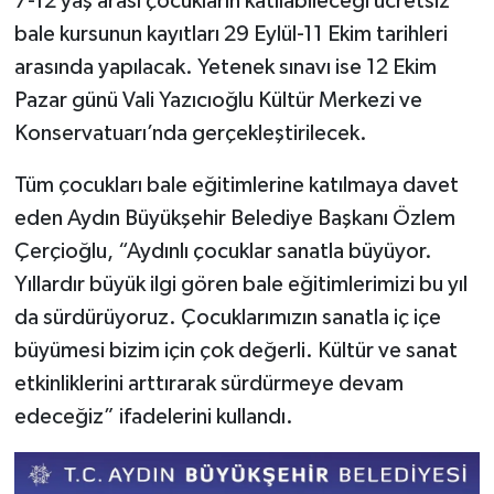
7-12 yaş arası çocukların katılabileceği ücretsiz
bale kursunun kayıtları 29 Eylül-11 Ekim tarihleri
MAGAZİN
arasında yapılacak. Yetenek sınavı ise 12 Ekim
Pazar günü Vali Yazıcıoğlu Kültür Merkezi ve
ÖZEL HABER
Konservatuarı’nda gerçekleştirilecek.
SAĞLIK
Tüm çocukları bale eğitimlerine katılmaya davet
eden Aydın Büyükşehir Belediye Başkanı Özlem
ŞİRKET HABERLERİ
Çerçioğlu, “Aydınlı çocuklar sanatla büyüyor.
SİYASET
Yıllardır büyük ilgi gören bale eğitimlerimizi bu yıl
da sürdürüyoruz. Çocuklarımızın sanatla iç içe
SPOR
büyümesi bizim için çok değerli. Kültür ve sanat
etkinliklerini arttırarak sürdürmeye devam
TEKNOLOJİ
edeceğiz” ifadelerini kullandı.
YAŞAM