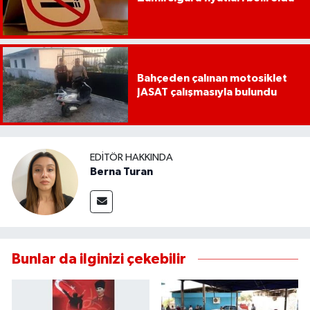
Bahçeden çalınan motosiklet
JASAT çalışmasıyla bulundu
EDITÖR HAKKINDA
Berna Turan
Bunlar da ilginizi çekebilir