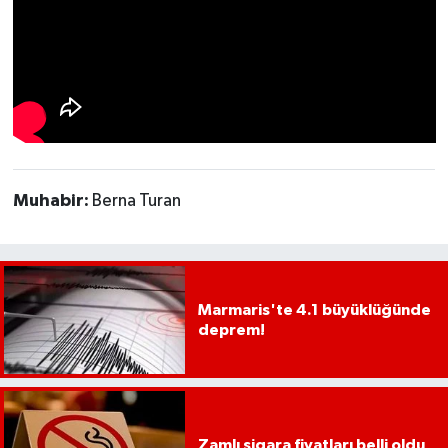
Muhabir:
Berna Turan
Marmaris'te 4.1 büyüklüğünde
deprem!
Zamlı sigara fiyatları belli oldu