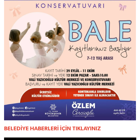
YEREL
AFYON
AFYONKARAHİSAR
AYDIN
DENİZLİ
İZMİR
KÜTAHYA
MANİSA
BELEDİYE HABERLERİ İÇİN TIKLAYINIZ
MUĞLA