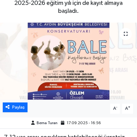
2025-2026 eğitim yılı için de kayıt almaya
başladı.
DÜNYA
EGE
EĞİTİM
EKOLOJİ VE ÇEVRE
BİLİM VE TEKNOLOJİ
GENEL
GÜNDEM
Paylaş
-
+
A
A
HABERDE İNSAN
Berna Turan
17.09.2025 - 16:56
KÜLTÜR SANAT