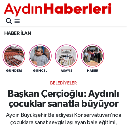
GÜNCEL
Aydın Nöbetçi Eczaneler
HABER İLAN
POLİTİKA
Aydın Hava Durumu
BELEDİYELER
Aydin Namaz Vakitleri
ASAYİŞ
Aydın Trafik Yoğunluk Haritası
GÜNDEM
GÜNCEL
ASAYİŞ
HABER
EKONOMİ
Süper Lig Puan Durumu ve Fikstür
BELEDİYELER
Başkan Çerçioğlu: Aydınlı
BÜLTEN
Tüm Manşetler
çocuklar sanatla büyüyor
ÇEVRE
Son Dakika Haberleri
Aydın Büyükşehir Belediyesi Konservatuvarı’nda
çocuklara sanat sevgisi aşılayan bale eğitimi,
DIŞ
Haber Arşivi