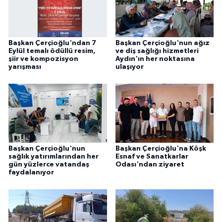
Başkan Çerçioğlu'ndan 7
Başkan Çerçioğlu'nun ağız
Eylül temalı ödüllü resim,
ve diş sağlığı hizmetleri
şiir ve kompozisyon
Aydın'ın her noktasına
yarışması
ulaşıyor
Başkan Çerçioğlu'nun
Başkan Çerçioğlu'na Köşk
sağlık yatırımlarından her
Esnaf ve Sanatkarlar
gün yüzlerce vatandaş
Odası'ndan ziyaret
faydalanıyor