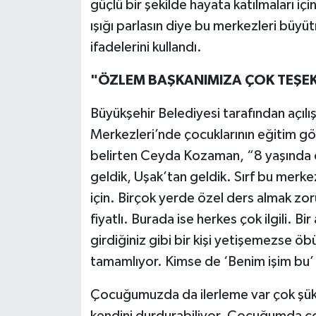
güçlü bir şekilde hayata katılmaları 
UŞAK
ışığı parlasın diye bu merkezleri b
ifadelerini kullandı.
YURT
"ÖZLEM BAŞKANIMIZA ÇOK TEŞEK
Büyükşehir Belediyesi tarafından açılı
Merkezleri’nde çocuklarının eğitim gör
belirten Ceyda Kozaman, “8 yaşında ot
geldik, Uşak’tan geldik. Sırf bu merk
için. Birçok yerde özel ders almak zo
fiyatlı. Burada ise herkes çok ilgili. Bi
girdiğiniz gibi bir kişi yetişemezse öbü
tamamlıyor. Kimse de ‘Benim işim bu’ 
Çocuğumuzda da ilerleme var çok şükü