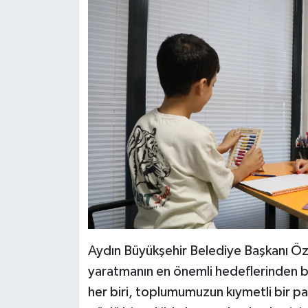
YEREL
AFYON
AFYONKARAHİSAR
AYDIN
DENİZLİ
İZMİR
KÜTAHYA
MANİSA
Aydın Büyükşehir Belediye Başkanı Özl
yaratmanın en önemli hedeflerinden bir
MUĞLA
her biri, toplumumuzun kıymetli bir pa