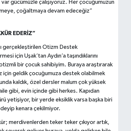
için var gücümüzle çalışıyoruz. Her çocuğumuzun
üyütmeye, çoğaltmaya devam edeceğiz”
KÜR EDERİZ”
şı gerçekleştirilen Otizm Destek
mesi için Uşak’tan Aydın’a taşındıklarını
izmli bir çocuk sahibiyim. Buraya araştırarak
ez için geldik çocuğumuza destek olabilmek
runda kaldık, özel dersler malum çok yüksek
r aile gibi, evin içinde gibi herkes. Kapıdan
rü yetişiyor, bir yerde eksiklik varsa başka biri
deyip kenara çekilmiyor.
r; merdivenlerden teker teker çıkıyor artık,