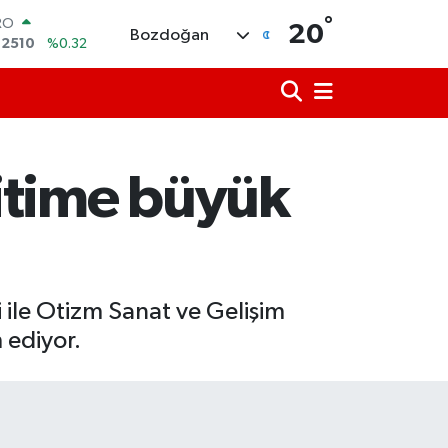
°
ERLİN
20
Bozdoğan
,4811
%0.38
AM ALTIN
60.55
%0.03
ST100
.779
%-14
TCOIN
.960,21
%0.87
itime büyük
LAR
,7436
%0.18
RO
,2510
%0.32
 ile Otizm Sanat ve Gelişim
 ediyor.