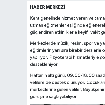
HABER MERKEZİ
MAGAZİN
Kent genelinde hizmet veren ve tamam
ÖZEL HABER
uzman eğitmenler eşliğinde eğlenerek ö
güçlendiren etkinliklerle keyifli vakit g
SAĞLIK
Merkezlerde müzik, resim, spor ve yaş
ŞİRKET HABERLERİ
eğitimlerin yanı sıra birebir dersler
yapılıyor. Fizyoterapi hizmetleriyle ç
SİYASET
destekleniyor.
SPOR
Haftanın altı günü, 09.00-18.00 saat
velilere de destek olunuyor. Çocukların
TEKNOLOJİ
merkezlerine gelen veliler, Büyükşehir 
YAŞAM
görüşme sağlayabiliyor.