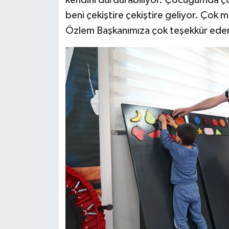
kendini durdurabiliyor. Çocuğumda çok
beni çekiştire çekiştire geliyor. Çok 
Özlem Başkanımıza çok teşekkür ederiz