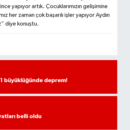
yince yapıyor artık. Çocuklarımızın gelişimine
ız her zaman çok başarılı işler yapıyor Aydın
” diye konuştu.
.1 büyüklüğünde deprem!
atları belli oldu