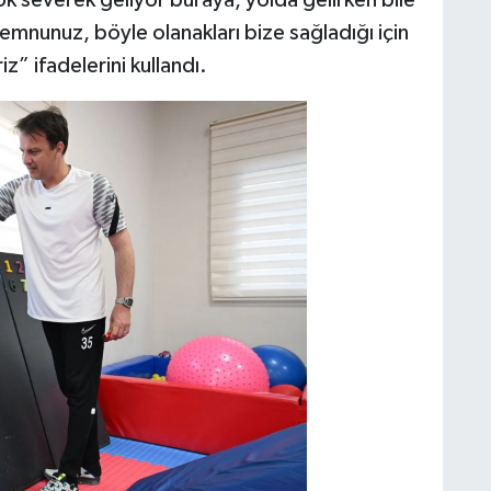
 severek geliyor buraya, yolda gelirken bile
memnunuz, böyle olanakları bize sağladığı için
” ifadelerini kullandı.