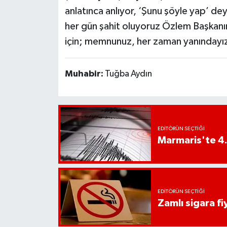
anlatınca anlıyor, ‘Şunu şöyle yap’ de
her gün şahit oluyoruz Özlem Başkanım
için; memnunuz, her zaman yanındayız
Muhabir:
Tuğba Aydın
EDITÖRÜN SEÇTIĞI
Marmaris'te 4
EDITÖRÜN SEÇTIĞI
Zamlı sigara fiy