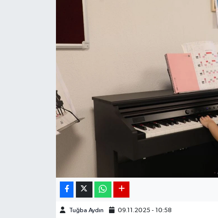
DÜNYA
EGE
EĞİTİM
EKOLOJİ VE ÇEVRE
BİLİM VE TEKNOLOJİ
GENEL
GÜNDEM
HABERDE İNSAN
Tuğba Aydın
09.11.2025 - 10:58
KÜLTÜR SANAT