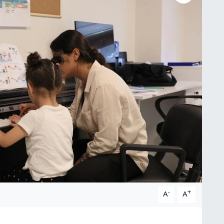
-
+
A
A