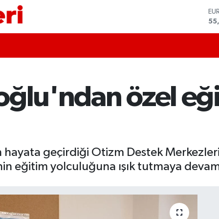
ST
64
GR
66
Bİ
13
BI
64
oğlu'ndan özel eğ
DO
47
EU
55
n hayata geçirdiği Otizm Destek Merkezleri
nin eğitim yolculuğuna ışık tutmaya devam