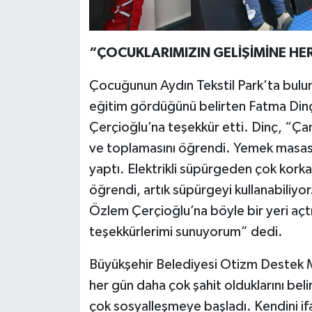
“ÇOCUKLARIMIZIN GELİŞİMİNE H
Çocuğunun Aydın Tekstil Park’ta bulu
eğitim gördüğünü belirten Fatma Dinç
Çerçioğlu’na teşekkür etti. Dinç, “Ça
ve toplamasını öğrendi. Yemek masasın
yaptı. Elektrikli süpürgeden çok kor
öğrendi, artık süpürgeyi kullanabiliyor
Özlem Çerçioğlu’na böyle bir yeri açtı
teşekkürlerimi sunuyorum” dedi.
Büyükşehir Belediyesi Otizm Destek 
her gün daha çok şahit olduklarını bel
çok sosyalleşmeye başladı. Kendini ifad