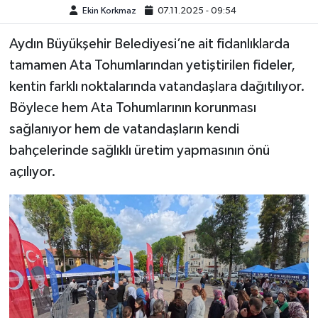
Ekin Korkmaz
07.11.2025 - 09:54
MAGAZİN
Aydın Büyükşehir Belediyesi’ne ait fidanlıklarda
tamamen Ata Tohumlarından yetiştirilen fideler,
ÖZEL HABER
kentin farklı noktalarında vatandaşlara dağıtılıyor.
SAĞLIK
Böylece hem Ata Tohumlarının korunması
sağlanıyor hem de vatandaşların kendi
ŞİRKET HABERLERİ
bahçelerinde sağlıklı üretim yapmasının önü
açılıyor.
SİYASET
SPOR
TEKNOLOJİ
YAŞAM