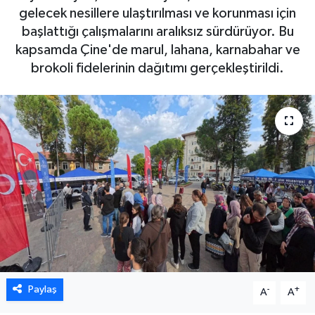
gelecek nesillere ulaştırılması ve korunması için
DÜNYA
başlattığı çalışmalarını aralıksız sürdürüyor. Bu
kapsamda Çine'de marul, lahana, karnabahar ve
EGE
brokoli fidelerinin dağıtımı gerçekleştirildi.
EĞİTİM
EKOLOJİ VE ÇEVRE
BİLİM VE TEKNOLOJİ
GENEL
GÜNDEM
HABERDE İNSAN
Paylaş
-
+
A
A
KÜLTÜR SANAT