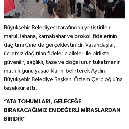
YEREL
AFYON
Büyükşehir Belediyesi tarafından yetiştirilen
AFYONKARAHİSAR
marul, lahana, karnabahar ve brokoli fidelerinin
dağıtımı Çine’de gerçekleştirildi. Vatandaşlar,
AYDIN
ücretsiz dağıtılan fidelerle aileleri ile birlikte
DENİZLİ
güvenilir, sağlıklı, taze ve doğal ürün tüketmenin
mutluluğunu yaşadıklarını belirterek Aydın
İZMİR
Büyükşehir Belediye Başkanı Özlem Çerçioğlu’na
teşekkür etti.
KÜTAHYA
“ATA TOHUMLARI, GELECEĞE
MANİSA
BIRAKACAĞIMIZ EN DEĞERLİ MİRASLARDAN
BİRİDİR"
MUĞLA