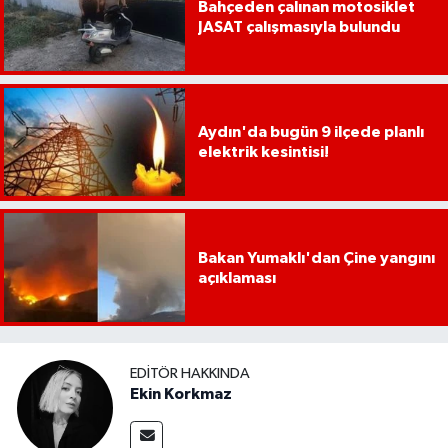
Bahçeden çalınan motosiklet
JASAT çalışmasıyla bulundu
Aydın'da bugün 9 ilçede planlı
elektrik kesintisi!
Bakan Yumaklı'dan Çine yangını
açıklaması
EDITÖR HAKKINDA
Ekin Korkmaz