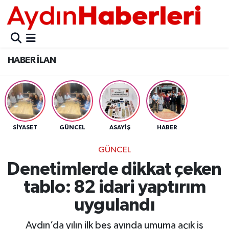
GÜNCEL
Aydın Nöbetçi Eczaneler
HABER İLAN
POLİTİKA
Aydın Hava Durumu
BELEDİYELER
Aydin Namaz Vakitleri
ASAYİŞ
Aydın Trafik Yoğunluk Haritası
SİYASET
GÜNCEL
ASAYİŞ
HABER
EKONOMİ
Süper Lig Puan Durumu ve Fikstür
GÜNCEL
Denetimlerde dikkat çeken
BÜLTEN
Tüm Manşetler
tablo: 82 idari yaptırım
ÇEVRE
Son Dakika Haberleri
uygulandı
DIŞ
Haber Arşivi
Aydın’da yılın ilk beş ayında umuma açık iş