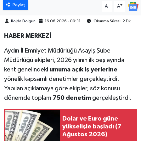
Paylaş
-
+
A
A
MAGAZİN
Rojda Dolgun
16.06.2026 - 09:31
Okunma Süresi: 2 Dk
ÖZEL HABER
HABER MERKEZİ
SAĞLIK
Aydın İl Emniyet Müdürlüğü Asayiş Şube
Müdürlüğü ekipleri, 2026 yılının ilk beş ayında
ŞİRKET HABERLERİ
kent genelindeki
umuma açık iş yerlerine
yönelik kapsamlı denetimler gerçekleştirdi.
SİYASET
Yapılan açıklamaya göre ekipler, söz konusu
SPOR
dönemde toplam
750 denetim
gerçekleştirdi.
TEKNOLOJİ
Dolar ve Euro güne
yükselişle başladı (7
YAŞAM
Ağustos 2026)