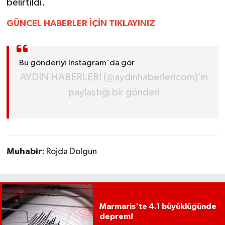
belirtildi.
GÜNCEL HABERLER İÇİN TIKLAYINIZ
Bu gönderiyi Instagram'da gör
AYDIN HABERLERİ (@aydinhaberlericom)'in
paylaştığı bir gönderi
Muhabir:
Rojda Dolgun
Marmaris'te 4.1 büyüklüğünde
deprem!