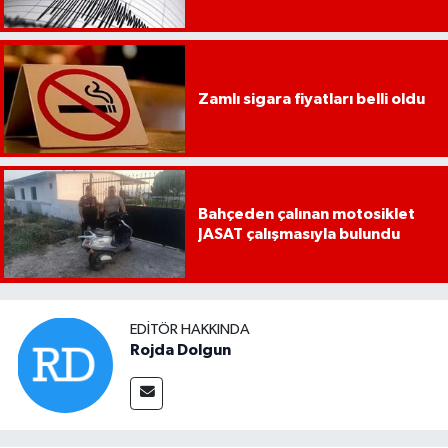
Zamlı sigara fiyatları belli oldu
Bahçeden çalınan motosiklet
JASAT çalışmasıyla bulundu
EDITÖR HAKKINDA
Rojda Dolgun