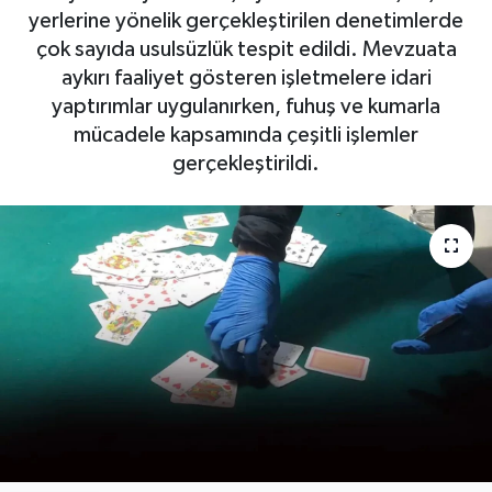
yerlerine yönelik gerçekleştirilen denetimlerde
DÜNYA
çok sayıda usulsüzlük tespit edildi. Mevzuata
aykırı faaliyet gösteren işletmelere idari
EGE
yaptırımlar uygulanırken, fuhuş ve kumarla
mücadele kapsamında çeşitli işlemler
EĞİTİM
gerçekleştirildi.
EKOLOJİ VE ÇEVRE
BİLİM VE TEKNOLOJİ
GENEL
GÜNDEM
HABERDE İNSAN
KÜLTÜR SANAT