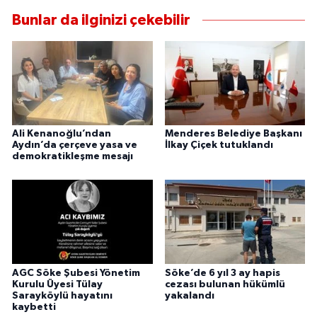
Bunlar da ilginizi çekebilir
Ali Kenanoğlu’ndan
Menderes Belediye Başkanı
Aydın’da çerçeve yasa ve
İlkay Çiçek tutuklandı
demokratikleşme mesajı
AGC Söke Şubesi Yönetim
Söke’de 6 yıl 3 ay hapis
Kurulu Üyesi Tülay
cezası bulunan hükümlü
Sarayköylü hayatını
yakalandı
kaybetti