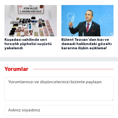
Kuşadası sahilinde seri
Bülent Tezcan'dan kızı ve
hırsızlık şüphelisi suçüstü
damadı hakkındaki gözaltı
yakalandı
kararına ilişkin açıklama!
Yorumlar