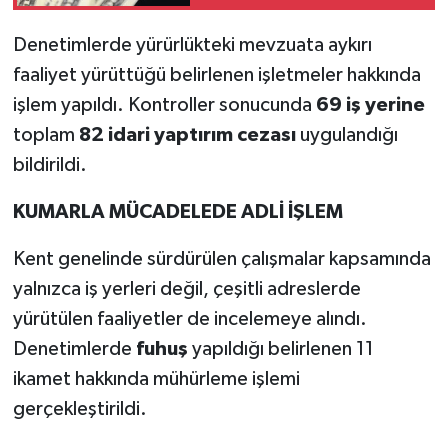
YEREL
Denetimlerde yürürlükteki mevzuata aykırı
AFYON
faaliyet yürüttüğü belirlenen işletmeler hakkında
işlem yapıldı. Kontroller sonucunda
69 iş yerine
AFYONKARAHİSAR
toplam
82 idari yaptırım cezası
uygulandığı
AYDIN
bildirildi.
DENİZLİ
KUMARLA MÜCADELEDE ADLİ İŞLEM
Kent genelinde sürdürülen çalışmalar kapsamında
İZMİR
yalnızca iş yerleri değil, çeşitli adreslerde
KÜTAHYA
yürütülen faaliyetler de incelemeye alındı.
Denetimlerde
fuhuş
yapıldığı belirlenen 11
MANİSA
ikamet hakkında mühürleme işlemi
gerçekleştirildi.
MUĞLA