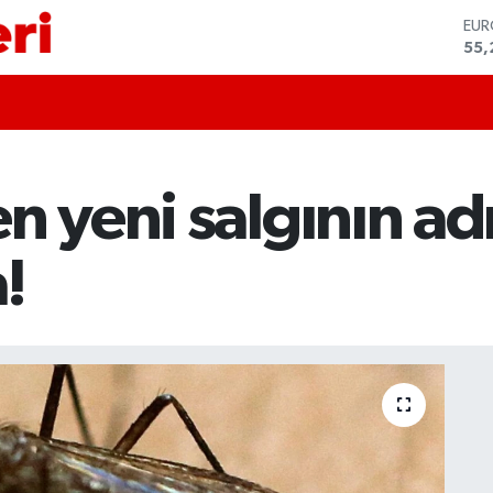
STE
64,
GRA
666
BİS
13.
BIT
64.
n yeni salgının ad
DO
47,
EU
!
55,