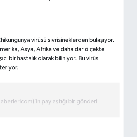
ikungunya virüsü sivrisineklerden bulaşıyor.
erika, Asya, Afrika ve daha dar ölçekte
cı bir hastalık olarak biliniyor. Bu virüs
teriyor.
erlericom)'in paylaştığı bir gönderi