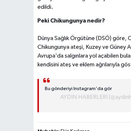
edildi.
MAGAZİN
Peki Chikungunya nedir?
ÖZEL HABER
Dünya Sağlık Örgütüne (DSÖ) göre, Ch
SAĞLIK
Chikungunya ateşi, Kuzey ve Güney Am
Avrupa'da salgınlara yol açabilen bulaşı
ŞİRKET HABERLERİ
kendisini ateş ve eklem ağrılarıyla gös
SİYASET
SPOR
Bu gönderiyi Instagram'da gör
AYDIN HABERLERİ (@aydinhab
TEKNOLOJİ
YAŞAM