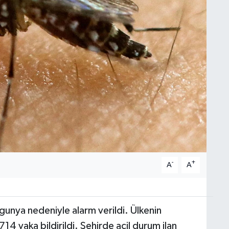
-
+
A
A
gunya nedeniyle alarm verildi. Ülkenin
 vaka bildirildi. Şehirde acil durum ilan