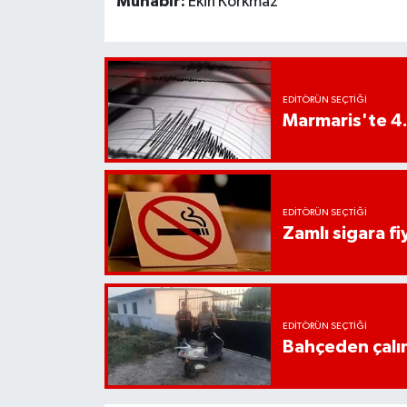
Muhabir:
Ekin Korkmaz
YEREL
AFYON
AFYONKARAHİSAR
EDITÖRÜN SEÇTIĞI
Marmaris'te 4
AYDIN
DENİZLİ
EDITÖRÜN SEÇTIĞI
Zamlı sigara fiy
İZMİR
KÜTAHYA
EDITÖRÜN SEÇTIĞI
MANİSA
Bahçeden çalın
MUĞLA