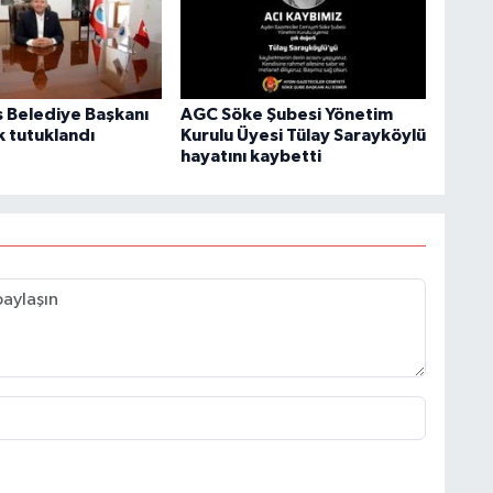
Belediye Başkanı
AGC Söke Şubesi Yönetim
k tutuklandı
Kurulu Üyesi Tülay Sarayköylü
hayatını kaybetti