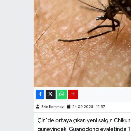
DÜNYA
EGE
EĞİTİM
EKOLOJİ VE ÇEVRE
BİLİM VE TEKNOLOJİ
GENEL
GÜNDEM
Ekin Korkmaz
24.09.2025 - 11:57
HABERDE İNSAN
Çin'de ortaya çıkan yeni salgın Chikun
güneyindeki Guangdong eyaletinde 1714
KÜLTÜR SANAT