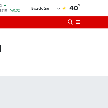
°
RLİN
40
Bozdoğan
4811
%0.38
M ALTIN
0.55
%0.03
T100
779
%-14
COIN
944,08
%-0.18
ı
LAR
7436
%0.18
RO
2510
%0.32