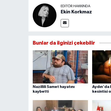
UŞAK
EDITÖR HAKKINDA
Ekin Korkmaz
YURT
Bunlar da ilginizi çekebilir
Nazillili Samet hayatını
Aydın'da 
kaybetti
kesintisi 