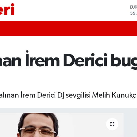
ST
64,
GR
66
Bİ
13.
BI
64
nan İrem Derici b
DO
47
EU
55
alınan İrem Derici DJ sevgilisi Melih Kunuk