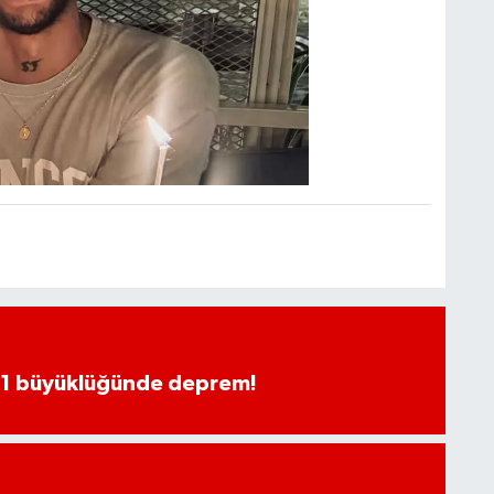
.1 büyüklüğünde deprem!