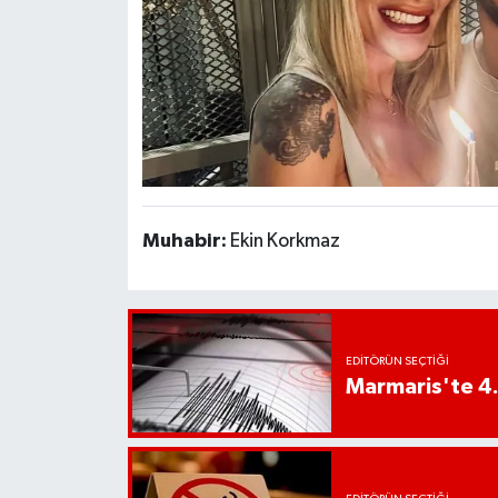
YEREL
AFYON
AFYONKARAHİSAR
AYDIN
DENİZLİ
Muhabir:
Ekin Korkmaz
İZMİR
KÜTAHYA
EDITÖRÜN SEÇTIĞI
Marmaris'te 4
MANİSA
MUĞLA