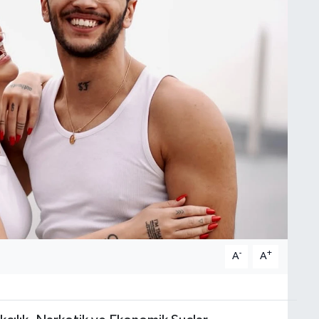
-
+
A
A