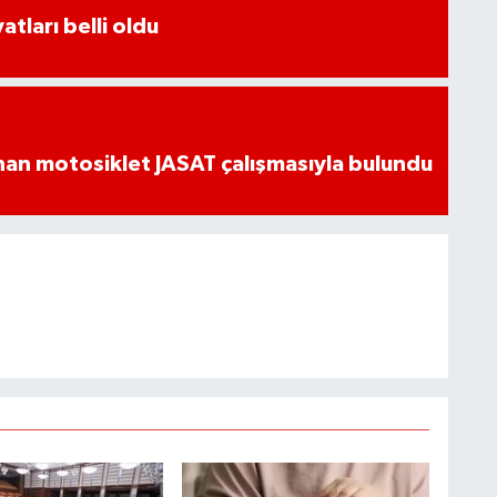
atları belli oldu
an motosiklet JASAT çalışmasıyla bulundu