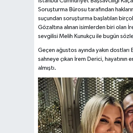
İstanbul Cumhuriyet Başsavcılığı Kaça
Soruşturma Bürosu tarafından hakları
MAGAZİN
suçundan soruşturma başlatılan birço
Gözaltına alınan isimlerden biri olan İ
ÖZEL HABER
sevgilisi Melih Kunukçu ile bugün sözl
SAĞLIK
Geçen ağustos ayında yakın dostları 
sahneye çıkan İrem Derici, hayatının en
ŞİRKET HABERLERİ
almıştı.
SİYASET
SPOR
TEKNOLOJİ
YAŞAM