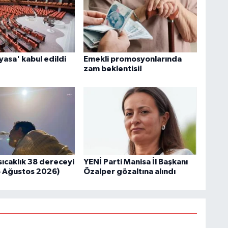
yasa' kabul edildi
Emekli promosyonlarında
zam beklentisi!
sıcaklık 38 dereceyi
YENİ Parti Manisa İl Başkanı
6 Ağustos 2026)
Özalper gözaltına alındı