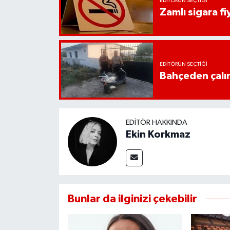
EDITÖRÜN SEÇTIĞI
UŞAK
Zamlı sigara fiy
YURT
EDITÖRÜN SEÇTIĞI
Bahçeden çalın
EDITÖR HAKKINDA
Ekin Korkmaz
Bunlar da ilginizi çekebilir