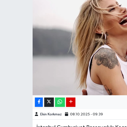
DÜNYA
EGE
EĞİTİM
EKOLOJİ VE ÇEVRE
BİLİM VE TEKNOLOJİ
GENEL
GÜNDEM
HABERDE İNSAN
Ekin Korkmaz
08.10.2025 - 09:39
KÜLTÜR SANAT