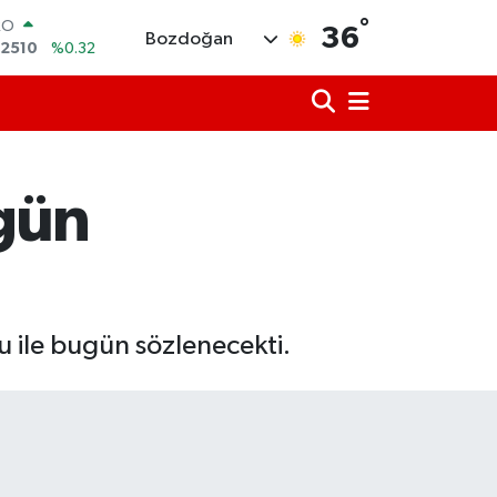
°
ERLİN
36
Bozdoğan
4811
%0.38
AM ALTIN
60.55
%0.03
ST100
779
%-14
TCOIN
.998,24
%0.35
ugün
LAR
,7436
%0.18
RO
,2510
%0.32
çu ile bugün sözlenecekti.