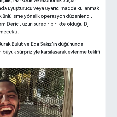
kçılık, Narkotik ve Ekonomik Suçlar
nda uyuşturucu veya uyarıcı madde kullanmak
k ünlü isme yönelik operasyon düzenlendi.
rem Derici, uzun süredir birlikte olduğu DJ
enecekti.
Burak Bulut ve Eda Sakız'ın düğününde
 büyük sürpriziyle karşılaşarak evlenme teklifi