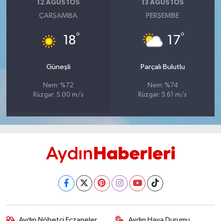
12 AĞUSTOS
13 AĞUSTOS
UŞAK
ÇARŞAMBA
PERŞEMBE
YURT
°
°
18
17
Güneşli
Parçalı Bulutlu
Nem: %72
Nem: %74
Rüzgar: 5.00 m/s
Rüzgar: 5.61 m/s
Aydın Nöbetçi Eczaneler
Aydın Hava Durumu