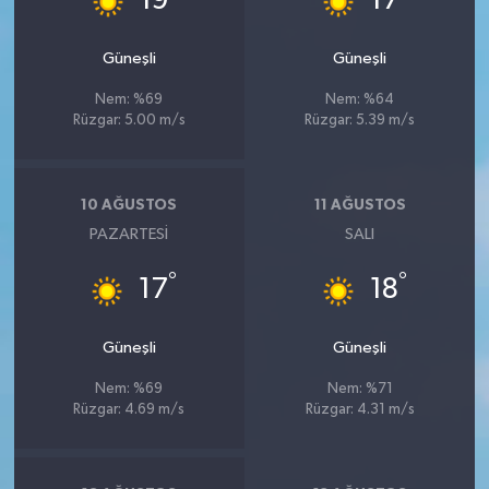
19
17
YEREL
Güneşli
Güneşli
AFYON
Nem: %69
Nem: %64
AFYONKARAHİSAR
Rüzgar: 5.00 m/s
Rüzgar: 5.39 m/s
AYDIN
10 AĞUSTOS
11 AĞUSTOS
DENİZLİ
PAZARTESI
SALI
°
°
17
18
İZMİR
KÜTAHYA
Güneşli
Güneşli
Nem: %69
Nem: %71
MANİSA
Rüzgar: 4.69 m/s
Rüzgar: 4.31 m/s
MUĞLA