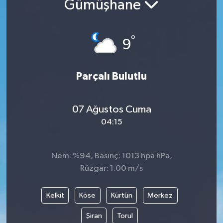
Gümüşhane
DÜNYA
°
9
EGE
EĞİTİM
Parçalı Bulutlu
EKOLOJİ VE ÇEVRE
07 Ağustos Cuma
BİLİM VE TEKNOLOJİ
04:15
GENEL
Nem: %94, Basınç: 1013 hpa hPa,
Rüzgar: 1.00 m/s
GÜNDEM
HABERDE İNSAN
Kelkit
Köse
Kürtün
Merkez
Şiran
Torul
KÜLTÜR SANAT