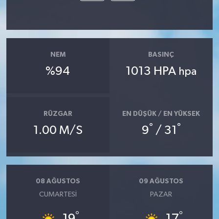
MAGAZİN
ÖZEL HABER
NEM
BASINÇ
%94
1013 HPA
hpa
SAĞLIK
ŞİRKET HABERLERİ
RÜZGAR
EN DÜŞÜK / EN YÜKSEK
SİYASET
°
°
1.00 M/S
9
/ 31
SPOR
TEKNOLOJİ
08 AĞUSTOS
09 AĞUSTOS
CUMARTESI
PAZAR
YAŞAM
°
°