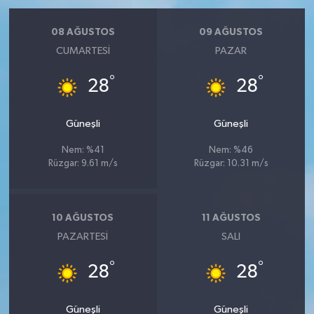
YEREL
08 AĞUSTOS
09 AĞUSTOS
AFYON
CUMARTESI
PAZAR
AFYONKARAHİSAR
°
°
28
28
AYDIN
Güneşli
Güneşli
DENİZLİ
Nem: %41
Nem: %46
Rüzgar: 9.61 m/s
Rüzgar: 10.31 m/s
İZMİR
10 AĞUSTOS
11 AĞUSTOS
KÜTAHYA
PAZARTESI
SALI
MANİSA
°
°
28
28
MUĞLA
Güneşli
Güneşli