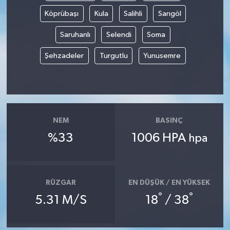
Köprübaşı
Kula
Salihli
Sarıgöl
MAGAZİN
Saruhanlı
Selendi
Soma
ÖZEL HABER
Şehzadeler
Turgutlu
Yunusemre
SAĞLIK
ŞİRKET HABERLERİ
NEM
BASINÇ
SİYASET
%33
1006 HPA
hpa
SPOR
TEKNOLOJİ
RÜZGAR
EN DÜŞÜK / EN YÜKSEK
°
°
5.31 M/S
18
/ 38
YAŞAM