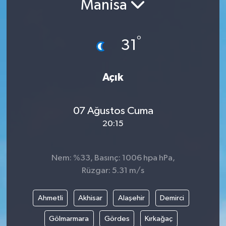
Manisa
DÜNYA
°
31
EGE
EĞİTİM
Açık
EKOLOJİ VE ÇEVRE
07 Ağustos Cuma
BİLİM VE TEKNOLOJİ
20:15
GENEL
Nem: %33, Basınç: 1006 hpa hPa,
Rüzgar: 5.31 m/s
GÜNDEM
HABERDE İNSAN
Ahmetli
Akhisar
Alaşehir
Demirci
Gölmarmara
Gördes
Kırkağaç
KÜLTÜR SANAT