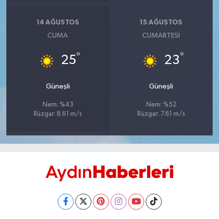
UŞAK
14 AĞUSTOS
15 AĞUSTOS
YURT
CUMA
CUMARTESI
°
°
25
23
Güneşli
Güneşli
Nem: %43
Nem: %52
Rüzgar: 8.61 m/s
Rüzgar: 7.61 m/s