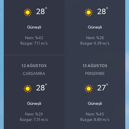
YEREL
°
°
28
28
AFYON
Güneşli
Güneşli
AFYONKARAHİSAR
Nem: %42
Nem: %26
Rüzgar: 7.11 m/s
Rüzgar: 6.39 m/s
AYDIN
DENİZLİ
12 AĞUSTOS
13 AĞUSTOS
ÇARŞAMBA
PERŞEMBE
İZMİR
°
°
28
27
KÜTAHYA
Güneşli
Güneşli
MANİSA
Nem: %29
Nem: %45
MUĞLA
Rüzgar: 7.31 m/s
Rüzgar: 8.89 m/s