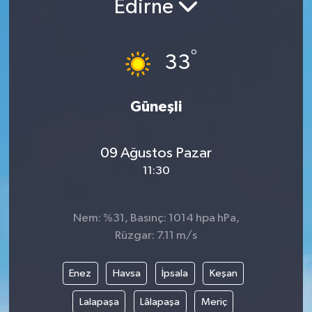
Edirne
DÜNYA
°
33
EGE
EĞİTİM
Güneşli
EKOLOJİ VE ÇEVRE
09 Ağustos Pazar
BİLİM VE TEKNOLOJİ
11:30
GENEL
Nem: %31, Basınç: 1014 hpa hPa,
Rüzgar: 7.11 m/s
GÜNDEM
HABERDE İNSAN
Enez
Havsa
İpsala
Keşan
Lalapaşa
Lâlapaşa
Meriç
KÜLTÜR SANAT