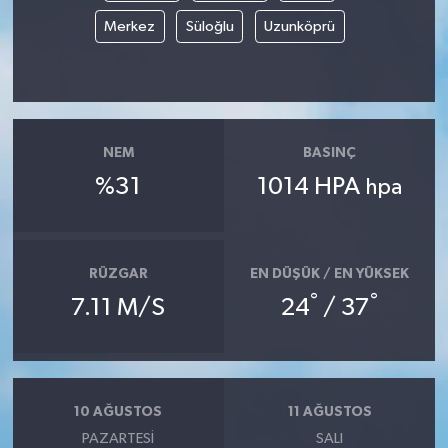
Merkez
Süloğlu
Uzunköprü
MAGAZİN
ÖZEL HABER
SAĞLIK
NEM
BASINÇ
%31
1014 HPA
hpa
ŞİRKET HABERLERİ
SİYASET
RÜZGAR
EN DÜŞÜK / EN YÜKSEK
°
°
SPOR
7.11 M/S
24
/ 37
TEKNOLOJİ
YAŞAM
10 AĞUSTOS
11 AĞUSTOS
PAZARTESI
SALI