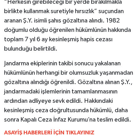
“Herkesin girebileceği bir yerde bırakılmakla
YEREL
birlikte kullanmak suretiyle hırsızlık” suçundan
AFYON
aranan Ş.Y. isimli şahıs gözaltına alındı. 1982
doğumlu olduğu öğrenilen hükümlünün hakkında
AFYONKARAHİSAR
toplam 7 yıl 6 ay kesinleşmiş hapis cezası
bulunduğu belirtildi.
AYDIN
Jandarma ekiplerinin takibi sonucu yakalanan
DENİZLİ
hükümlünün herhangi bir olumsuzluk yaşanmadan
İZMİR
gözaltına alındığı öğrenildi. Gözaltına alınan Ş.Y.,
jandarmadaki işlemlerinin tamamlanmasının
KÜTAHYA
ardından adliyeye sevk edildi. Hakkındaki
kesinleşmiş ceza doğrultusunda hükümlü, daha
MANİSA
sonra Kapalı Ceza İnfaz Kurumu’na teslim edildi.
MUĞLA
ASAYİŞ HABERLERİ İÇİN TIKLAYINIZ