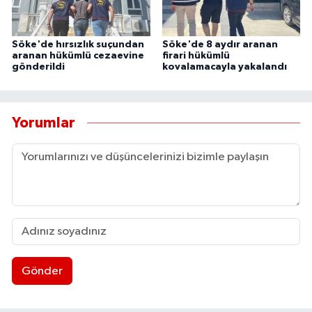
Söke'de hırsızlık suçundan
Söke'de 8 aydır aranan
aranan hükümlü cezaevine
firari hükümlü
gönderildi
kovalamacayla yakalandı
Yorumlar
Gönder