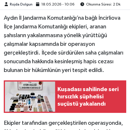
Rojda Dolgun
18.05.2026 - 10:06
Okunma Süresi: 2 Dk
MAGAZİN
Aydın İl Jandarma Komutanlığı’na bağlı İncirliova
İlçe Jandarma Komutanlığı ekipleri, aranan
ÖZEL HABER
şahısların yakalanmasına yönelik yürüttüğü
SAĞLIK
çalışmalar kapsamında bir operasyon
gerçekleştirdi. İlçede sürdürülen saha çalışmaları
ŞİRKET HABERLERİ
sonucunda hakkında kesinleşmiş hapis cezası
bulunan bir hükümlünün yeri tespit edildi.
SİYASET
SPOR
Kuşadası sahilinde seri
hırsızlık şüphelisi
TEKNOLOJİ
suçüstü yakalandı
YAŞAM
Ekipler tarafından gerçekleştirilen operasyonda,