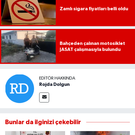
Zamlı sigara fiyatları belli oldu
Bahçeden çalınan motosiklet
JASAT çalışmasıyla bulundu
EDITÖR HAKKINDA
Rojda Dolgun
Bunlar da ilginizi çekebilir