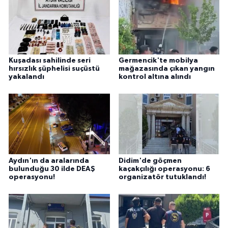
Kuşadası sahilinde seri
Germencik'te mobilya
hırsızlık şüphelisi suçüstü
mağazasında çıkan yangın
yakalandı
kontrol altına alındı
Aydın'ın da aralarında
Didim'de göçmen
bulunduğu 30 ilde DEAŞ
kaçakçılığı operasyonu: 6
operasyonu!
organizatör tutuklandı!