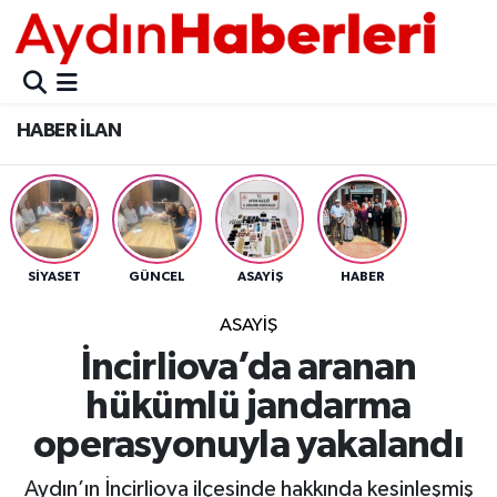
GÜNCEL
Aydın Nöbetçi Eczaneler
HABER İLAN
POLİTİKA
Aydın Hava Durumu
BELEDİYELER
Aydin Namaz Vakitleri
ASAYİŞ
Aydın Trafik Yoğunluk Haritası
SİYASET
GÜNCEL
ASAYİŞ
HABER
EKONOMİ
Süper Lig Puan Durumu ve Fikstür
ASAYİŞ
İncirliova’da aranan
BÜLTEN
Tüm Manşetler
hükümlü jandarma
ÇEVRE
Son Dakika Haberleri
operasyonuyla yakalandı
DIŞ
Haber Arşivi
Aydın’ın İncirliova ilçesinde hakkında kesinleşmiş