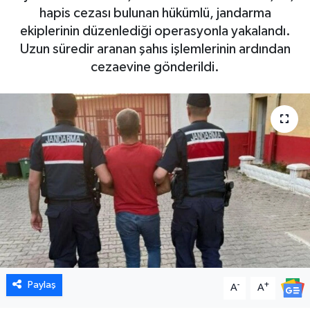
hapis cezası bulunan hükümlü, jandarma
DÜNYA
ekiplerinin düzenlediği operasyonla yakalandı.
Uzun süredir aranan şahıs işlemlerinin ardından
EGE
cezaevine gönderildi.
EĞİTİM
EKOLOJİ VE ÇEVRE
BİLİM VE TEKNOLOJİ
GENEL
GÜNDEM
HABERDE İNSAN
Paylaş
-
+
A
A
KÜLTÜR SANAT