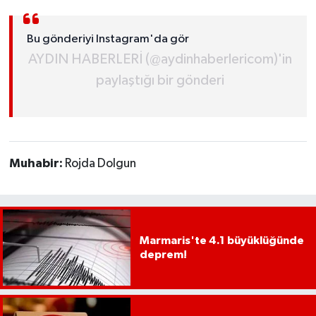
UŞAK
Bu gönderiyi Instagram'da gör
YURT
AYDIN HABERLERİ (@aydinhaberlericom)'in
paylaştığı bir gönderi
Muhabir:
Rojda Dolgun
Marmaris'te 4.1 büyüklüğünde
deprem!