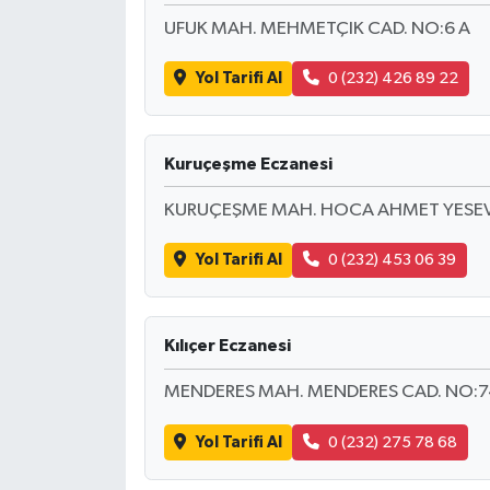
UFUK MAH. MEHMETÇIK CAD. NO:6 A
MAGAZİN
Yol Tarifi Al
0 (232) 426 89 22
ÖZEL HABER
SAĞLIK
Kuruçeşme Eczanesi
KURUÇEŞME MAH. HOCA AHMET YESEVİ
ŞİRKET HABERLERİ
Yol Tarifi Al
0 (232) 453 06 39
SİYASET
SPOR
Kılıçer Eczanesi
TEKNOLOJİ
MENDERES MAH. MENDERES CAD. NO:7
YAŞAM
Yol Tarifi Al
0 (232) 275 78 68