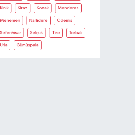
Kinik
Kiraz
Konak
Menderes
Menemen
Narlidere
Ödemiş
Seferihisar
Selçuk
Tire
Torbali
Urla
Gümüşpala