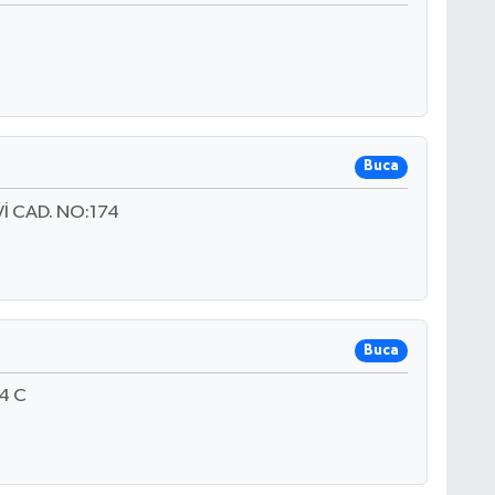
Buca
 CAD. NO:174
Buca
4 C