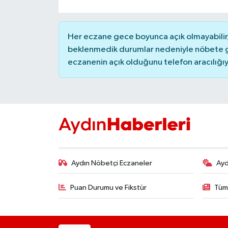
YEREL
AFYON
Her eczane gece boyunca açık olmayabilir, 
beklenmedik durumlar nedeniyle nöbete g
AFYONKARAHİSAR
eczanenin açık olduğunu telefon aracılığıyla 
AYDIN
DENİZLİ
İZMİR
KÜTAHYA
Aydın Nöbetçi Eczaneler
Ayd
MANİSA
Puan Durumu ve Fikstür
Tüm
MUĞLA