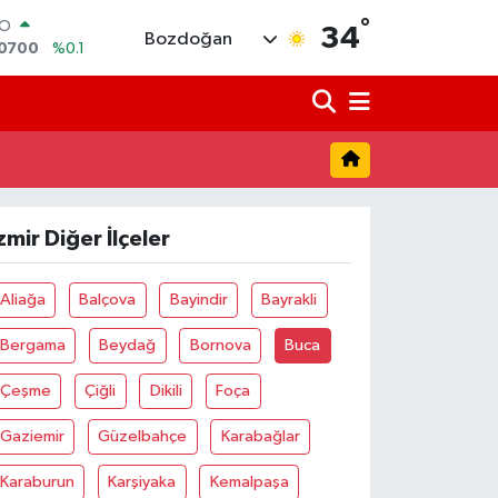
°
RO
34
Bozdoğan
,0700
%0.1
RLİN
2438
%0.21
M ALTIN
8.23
%0.39
T100
703
%0
COIN
475,47
%0.66
zmir Diğer İlçeler
LAR
5986
%0.06
Aliağa
Balçova
Bayindir
Bayrakli
Bergama
Beydağ
Bornova
Buca
Çeşme
Çiğli
Dikili
Foça
Gaziemir
Güzelbahçe
Karabağlar
Karaburun
Karşiyaka
Kemalpaşa