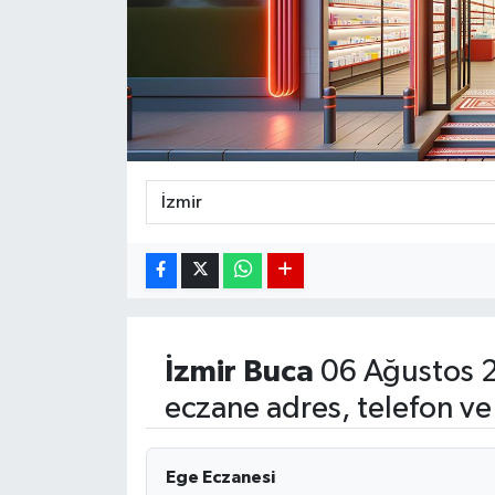
DÜNYA
EGE
EĞİTİM
EKOLOJİ VE ÇEVRE
BİLİM VE TEKNOLOJİ
GENEL
İzmir
Buca
06 Ağustos 
GÜNDEM
eczane adres, telefon ve
HABERDE İNSAN
Ege Eczanesi
KÜLTÜR SANAT