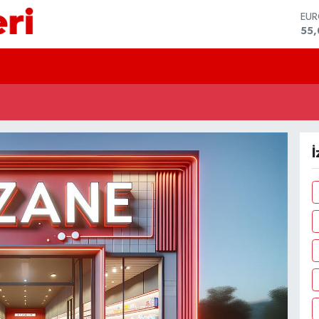
EU
55
STE
64,
GRA
651
BİS
13.
BIT
64.
İ
DO
47,