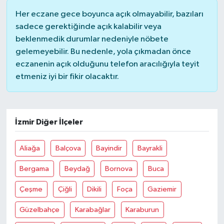
Her eczane gece boyunca açık olmayabilir, bazıları
MAGAZİN
sadece gerektiğinde açık kalabilir veya
beklenmedik durumlar nedeniyle nöbete
ÖZEL HABER
gelemeyebilir. Bu nedenle, yola çıkmadan önce
eczanenin açık olduğunu telefon aracılığıyla teyit
SAĞLIK
etmeniz iyi bir fikir olacaktır.
ŞİRKET HABERLERİ
İzmir Diğer İlçeler
SİYASET
Aliağa
Balçova
Bayindir
Bayrakli
SPOR
Bergama
Beydağ
Bornova
Buca
TEKNOLOJİ
Çeşme
Çiğli
Dikili
Foça
Gaziemir
YAŞAM
Güzelbahçe
Karabağlar
Karaburun