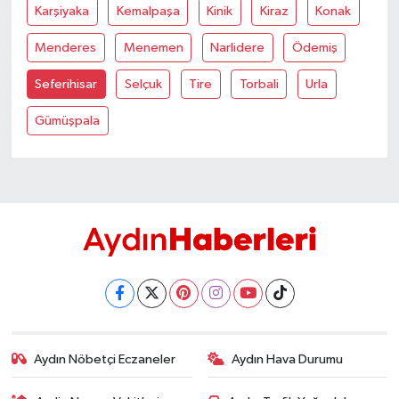
YEREL
Karşiyaka
Kemalpaşa
Kinik
Kiraz
Konak
Menderes
Menemen
Narlidere
Ödemiş
AFYON
Seferihisar
Selçuk
Tire
Torbali
Urla
AFYONKARAHİSAR
Gümüşpala
AYDIN
DENİZLİ
İZMİR
KÜTAHYA
MANİSA
Aydın Nöbetçi Eczaneler
Aydın Hava Durumu
MUĞLA