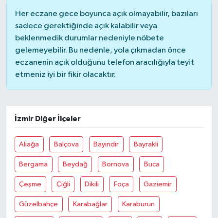
Her eczane gece boyunca açık olmayabilir, bazıları
MAGAZİN
sadece gerektiğinde açık kalabilir veya
beklenmedik durumlar nedeniyle nöbete
ÖZEL HABER
gelemeyebilir. Bu nedenle, yola çıkmadan önce
eczanenin açık olduğunu telefon aracılığıyla teyit
SAĞLIK
etmeniz iyi bir fikir olacaktır.
ŞİRKET HABERLERİ
İzmir Diğer İlçeler
SİYASET
Aliağa
Balçova
Bayindir
Bayrakli
SPOR
Bergama
Beydağ
Bornova
Buca
TEKNOLOJİ
Çeşme
Çiğli
Dikili
Foça
Gaziemir
YAŞAM
Güzelbahçe
Karabağlar
Karaburun