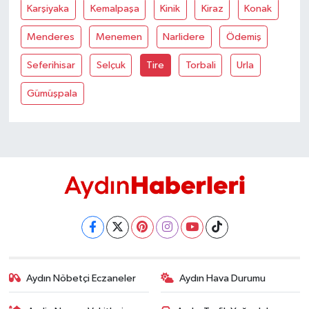
YEREL
Karşiyaka
Kemalpaşa
Kinik
Kiraz
Konak
Menderes
Menemen
Narlidere
Ödemiş
AFYON
Seferihisar
Selçuk
Tire
Torbali
Urla
AFYONKARAHİSAR
Gümüşpala
AYDIN
DENİZLİ
İZMİR
KÜTAHYA
MANİSA
Aydın Nöbetçi Eczaneler
Aydın Hava Durumu
MUĞLA