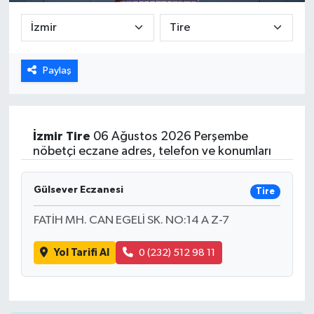
DÜNYA
EGE
Paylaş
EĞİTİM
EKOLOJİ VE ÇEVRE
İzmir
Tire
06 Ağustos 2026 Perşembe
nöbetçi eczane adres, telefon ve konumları
BİLİM VE TEKNOLOJİ
Gülsever Eczanesi
Tire
GENEL
FATİH MH. CAN EGELİ SK. NO:14 A Z-7
GÜNDEM
Yol Tarifi Al
0 (232) 512 98 11
HABERDE İNSAN
KÜLTÜR SANAT