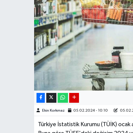
DÜNYA
EGE
EĞİTİM
EKOLOJİ VE ÇEVRE
BİLİM VE TEKNOLOJİ
GENEL
GÜNDEM
Ekin Korkmaz
05.02.2024 - 10:10
05.02.2
HABERDE İNSAN
Türkiye İstatistik Kurumu (TÜİK) ocak a
KÜLTÜR SANAT