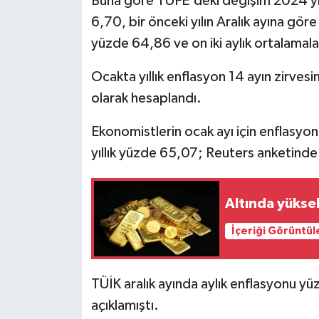
Buna göre TÜFE'deki değişim 2024 yıl
6,70, bir önceki yılın Aralık ayına gör
MAGAZİN
yüzde 64,86 ve on iki aylık ortalamal
ÖZEL HABER
Ocakta yıllık enflasyon 14 ayın zirve
olarak hesaplandı.
SAĞLIK
Ekonomistlerin ocak ayı için enflasyon
ŞİRKET HABERLERİ
yıllık yüzde 65,07; Reuters anketinde 
SİYASET
Altında yükse
SPOR
İçeriği Görüntül
TEKNOLOJİ
TÜİK aralık ayında aylık enflasyonu yü
YAŞAM
açıklamıştı.