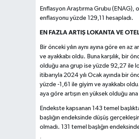
YEREL
Enflasyon Araştırma Grubu (ENAG), oca
enflasyonu yüzde 129,11 hesapladı.
AFYON
EN FAZLA ARTIŞ LOKANTA VE OTE
AFYONKARAHİSAR
Bir önceki yılın aynı ayına göre en az
AYDIN
ve ayakkabı oldu. Buna karşılık, bir önc
olduğu ana grup ise yüzde 92,27 ile l
DENİZLİ
itibarıyla 2024 yılı Ocak ayında bir ö
İZMİR
yüzde -1,61 ile giyim ve ayakkabı oldu.
aya göre artışın en yüksek olduğu ana 
KÜTAHYA
Endekste kapsanan 143 temel başlıktan
MANİSA
başlığın endeksinde düşüş gerçekleşi
olmadı. 131 temel başlığın endeksinde 
MUĞLA