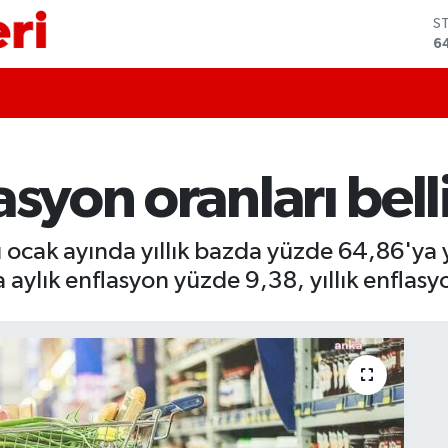
S
6
G
6
B
1
B
6
asyon oranları bell
D
4
E
5
 ocak ayında yıllık bazda yüzde 64,86'ya 
aylık enflasyon yüzde 9,38, yıllık enflasy