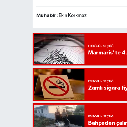
Muhabir:
Ekin Korkmaz
EDITÖRÜN SEÇTIĞI
Marmaris'te 4
EDITÖRÜN SEÇTIĞI
Zamlı sigara fiy
EDITÖRÜN SEÇTIĞI
Bahçeden çalın