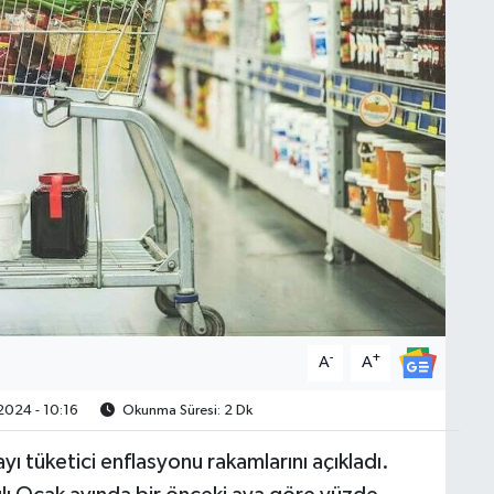
-
+
A
A
024 - 10:16
Okunma Süresi: 2 Dk
yı tüketici enflasyonu rakamlarını açıkladı.