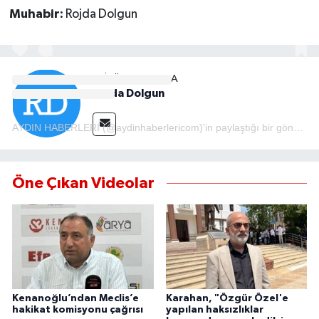
Muhabir:
Rojda Dolgun
MAGAZİN
ÖZEL HABER
EDITÖR HAKKINDA
Rojda Dolgun
SAĞLIK
AYDIN HABERLERİ (@aydinhaberlericom)'in paylaştığı bir gönderi
ŞİRKET HABERLERİ
SİYASET
Öne Çıkan Videolar
SPOR
TEKNOLOJİ
YAŞAM
Kenanoğlu’ndan Meclis’e
Karahan, "Özgür Özel'e
hakikat komisyonu çağrısı
yapılan haksızlıklar