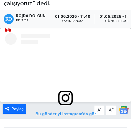
çalışıyoruz” dedi.
DÜNYA
ROJDA DOLGUN
01.06.2026 - 11:40
01.06.2026 - 11:
EDITÖR
YAYINLANMA
GÜNCELLEME
EGE
EĞİTİM
EKOLOJİ VE ÇEVRE
BİLİM VE TEKNOLOJİ
GENEL
GÜNDEM
Paylaş
-
+
A
A
Bu gönderiyi Instagram'da gör
HABERDE İNSAN
KÜLTÜR SANAT