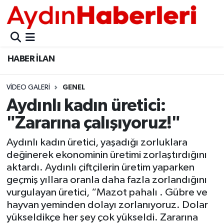
GÜNCEL
Aydın Nöbetçi Eczaneler
HABER İLAN
POLİTİKA
Aydın Hava Durumu
VIDEO GALERI
GENEL
BELEDİYELER
Aydin Namaz Vakitleri
Aydınlı kadın üretici:
ASAYİŞ
Aydın Trafik Yoğunluk Haritası
"Zararına çalışıyoruz!"
EKONOMİ
Süper Lig Puan Durumu ve Fikstür
Aydınlı kadın üretici, yaşadığı zorluklara
değinerek ekonominin üretimi zorlaştırdığını
BÜLTEN
Tüm Manşetler
aktardı. Aydınlı çiftçilerin üretim yaparken
geçmiş yıllara oranla daha fazla zorlandığını
ÇEVRE
Son Dakika Haberleri
vurgulayan üretici, “Mazot pahalı . Gübre ve
hayvan yeminden dolayı zorlanıyoruz. Dolar
yükseldikçe her şey çok yükseldi. Zararına
DIŞ
Haber Arşivi