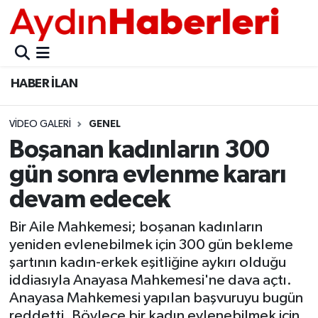
GÜNCEL
Aydın Nöbetçi Eczaneler
HABER İLAN
POLİTİKA
Aydın Hava Durumu
VIDEO GALERI
GENEL
BELEDİYELER
Aydin Namaz Vakitleri
Boşanan kadınların 300
ASAYİŞ
Aydın Trafik Yoğunluk Haritası
gün sonra evlenme kararı
devam edecek
EKONOMİ
Süper Lig Puan Durumu ve Fikstür
Bir Aile Mahkemesi; boşanan kadınların
BÜLTEN
Tüm Manşetler
yeniden evlenebilmek için 300 gün bekleme
şartının kadın-erkek eşitliğine aykırı olduğu
ÇEVRE
Son Dakika Haberleri
iddiasıyla Anayasa Mahkemesi'ne dava açtı.
Anayasa Mahkemesi yapılan başvuruyu bugün
DIŞ
Haber Arşivi
reddetti. Böylece bir kadın evlenebilmek için