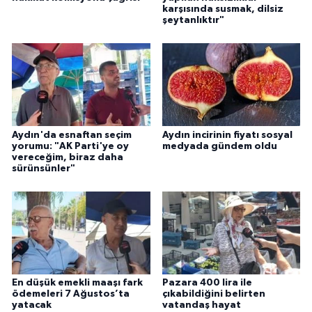
YEREL
karşısında susmak, dilsiz
şeytanlıktır"
AFYON
AFYONKARAHİSAR
AYDIN
Aydın'da esnaftan seçim
Aydın incirinin fiyatı sosyal
DENİZLİ
yorumu: "AK Parti'ye oy
medyada gündem oldu
vereceğim, biraz daha
sürünsünler"
İZMİR
KÜTAHYA
MANİSA
En düşük emekli maaşı fark
Pazara 400 lira ile
MUĞLA
ödemeleri 7 Ağustos’ta
çıkabildiğini belirten
yatacak
vatandaş hayat