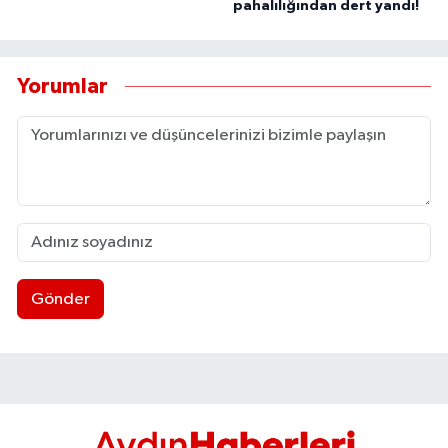
pahalılığından dert yandı!
UŞAK
YURT
Yorumlar
Gönder