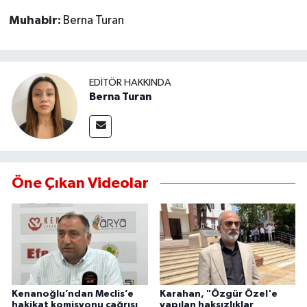
Muhabir:
Berna Turan
MAGAZİN
ÖZEL HABER
EDITÖR HAKKINDA
Berna Turan
SAĞLIK
ŞİRKET HABERLERİ
SİYASET
Öne Çıkan Videolar
SPOR
TEKNOLOJİ
YAŞAM
Kenanoğlu’ndan Meclis’e
Karahan, "Özgür Özel'e
hakikat komisyonu çağrısı
yapılan haksızlıklar