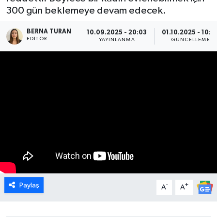
300 gün beklemeye devam edecek.
DÜNYA
BERNA TURAN
10.09.2025 - 20:03
01.10.2025 - 10:2
EDITÖR
YAYINLANMA
GÜNCELLEME
EGE
EĞİTİM
EKOLOJİ VE ÇEVRE
BİLİM VE TEKNOLOJİ
GENEL
GÜNDEM
Paylaş
-
+
A
A
HABERDE İNSAN
KÜLTÜR SANAT