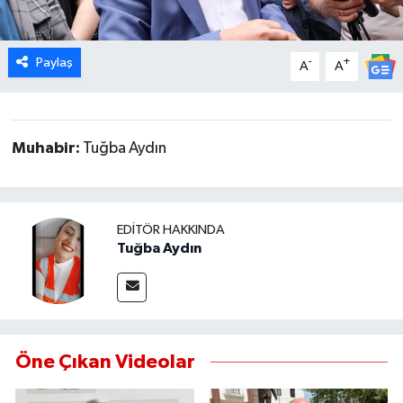
MAGAZİN
Paylaş
-
+
A
A
ÖZEL HABER
SAĞLIK
Muhabir:
Tuğba Aydın
ŞİRKET HABERLERİ
SİYASET
EDITÖR HAKKINDA
Tuğba Aydın
SPOR
TEKNOLOJİ
Öne Çıkan Videolar
YAŞAM