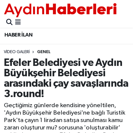
GÜNCEL
Aydın Nöbetçi Eczaneler
HABER İLAN
POLİTİKA
Aydın Hava Durumu
VIDEO GALERI
GENEL
BELEDİYELER
Aydin Namaz Vakitleri
Efeler Belediyesi ve Aydın
ASAYİŞ
Aydın Trafik Yoğunluk Haritası
Büyükşehir Belediyesi
arasındaki çay savaşlarında
EKONOMİ
Süper Lig Puan Durumu ve Fikstür
3.round!
BÜLTEN
Tüm Manşetler
Geçtiğimiz günlerde kendisine yöneltilen,
'Aydın Büyükşehir Belediyesi'ne bağlı Turistik
ÇEVRE
Son Dakika Haberleri
Park'ta çayın 1 liradan satışa sunulması kamu
zararı oluşturur mu? sorusuna 'oluşturabilir'
DIŞ
Haber Arşivi