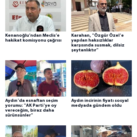
YEREL
AFYON
AFYONKARAHİSAR
Kenanoğlu’ndan Meclis’e
Karahan, "Özgür Özel'e
hakikat komisyonu çağrısı
yapılan haksızlıklar
karşısında susmak, dilsiz
AYDIN
şeytanlıktır"
DENİZLİ
İZMİR
KÜTAHYA
Aydın'da esnaftan seçim
Aydın incirinin fiyatı sosyal
yorumu: "AK Parti'ye oy
medyada gündem oldu
vereceğim, biraz daha
MANİSA
sürünsünler"
MUĞLA