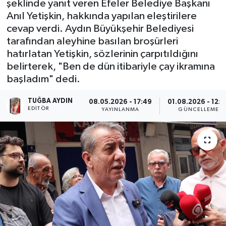
şeklinde yanıt veren Efeler Belediye Başkanı
Anıl Yetişkin, hakkında yapılan eleştirilere
DÜNYA
cevap verdi. Aydın Büyükşehir Belediyesi
tarafından aleyhine basılan broşürleri
EGE
hatırlatan Yetişkin, sözlerinin çarpıtıldığını
belirterek, "Ben de dün itibariyle çay ikramına
EĞİTİM
başladım" dedi.
EKOLOJİ VE ÇEVRE
TUĞBA AYDIN
08.05.2026 - 17:49
01.08.2026 - 12:
EDITÖR
YAYINLANMA
GÜNCELLEME
BİLİM VE TEKNOLOJİ
GENEL
GÜNDEM
HABERDE İNSAN
KÜLTÜR SANAT