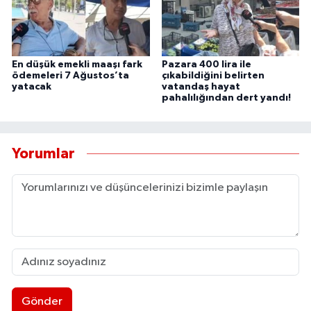
UŞAK
YURT
En düşük emekli maaşı fark
Pazara 400 lira ile
ödemeleri 7 Ağustos’ta
çıkabildiğini belirten
yatacak
vatandaş hayat
pahalılığından dert yandı!
Yorumlar
Gönder