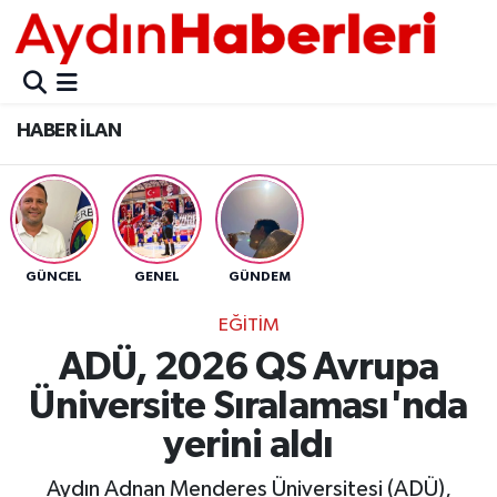
GÜNCEL
Aydın Nöbetçi Eczaneler
HABER İLAN
POLİTİKA
Aydın Hava Durumu
BELEDİYELER
Aydin Namaz Vakitleri
ASAYİŞ
Aydın Trafik Yoğunluk Haritası
GÜNCEL
GENEL
GÜNDEM
EKONOMİ
Süper Lig Puan Durumu ve Fikstür
EĞİTİM
ADÜ, 2026 QS Avrupa
BÜLTEN
Tüm Manşetler
Üniversite Sıralaması'nda
ÇEVRE
Son Dakika Haberleri
yerini aldı
DIŞ
Haber Arşivi
Aydın Adnan Menderes Üniversitesi (ADÜ),