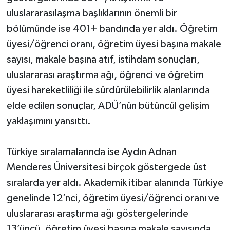
YEREL
uluslararasılaşma başlıklarının önemli bir
bölümünde ise 401+ bandında yer aldı. Öğretim
AFYON
üyesi/öğrenci oranı, öğretim üyesi başına makale
AFYONKARAHİSAR
sayısı, makale başına atıf, istihdam sonuçları,
uluslararası araştırma ağı, öğrenci ve öğretim
AYDIN
üyesi hareketliliği ile sürdürülebilirlik alanlarında
elde edilen sonuçlar, ADÜ’nün bütüncül gelişim
DENİZLİ
yaklaşımını yansıttı.
İZMİR
Türkiye sıralamalarında ise Aydın Adnan
KÜTAHYA
Menderes Üniversitesi birçok göstergede üst
sıralarda yer aldı. Akademik itibar alanında Türkiye
MANİSA
genelinde 12’nci, öğretim üyesi/öğrenci oranı ve
MUĞLA
uluslararası araştırma ağı göstergelerinde
13’üncü, öğretim üyesi başına makale sayısında