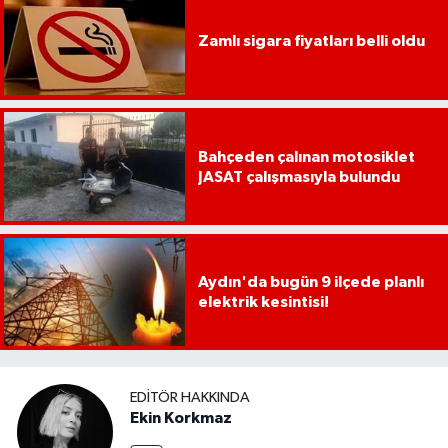
Zamlı sigara fiyatları belli oldu
Bahçeden çalınan motosiklet
JASAT çalışmasıyla bulundu
Aydın'da bugün 9 ilçede planlı
elektrik kesintisi!
EDITÖR HAKKINDA
Ekin Korkmaz