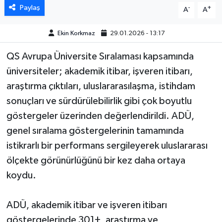
Paylaş
-
+
A
A
MAGAZİN
Ekin Korkmaz
29.01.2026 - 13:17
ÖZEL HABER
QS Avrupa Üniversite Sıralaması kapsamında
üniversiteler; akademik itibar, işveren itibarı,
SAĞLIK
araştırma çıktıları, uluslararasılaşma, istihdam
ŞİRKET HABERLERİ
sonuçları ve sürdürülebilirlik gibi çok boyutlu
göstergeler üzerinden değerlendirildi. ADÜ,
SİYASET
genel sıralama göstergelerinin tamamında
istikrarlı bir performans sergileyerek uluslararası
SPOR
ölçekte görünürlüğünü bir kez daha ortaya
TEKNOLOJİ
koydu.
YAŞAM
ADÜ, akademik itibar ve işveren itibarı
göstergelerinde 301+, araştırma ve