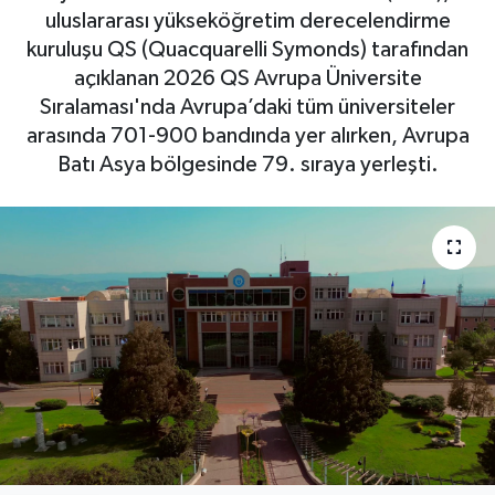
uluslararası yükseköğretim derecelendirme
DÜNYA
kuruluşu QS (Quacquarelli Symonds) tarafından
açıklanan 2026 QS Avrupa Üniversite
EGE
Sıralaması'nda Avrupa’daki tüm üniversiteler
arasında 701-900 bandında yer alırken, Avrupa
EĞİTİM
Batı Asya bölgesinde 79. sıraya yerleşti.
EKOLOJİ VE ÇEVRE
BİLİM VE TEKNOLOJİ
GENEL
GÜNDEM
HABERDE İNSAN
KÜLTÜR SANAT