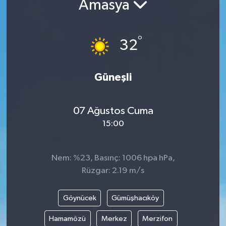
Amasya
DÜNYA
°
32
EGE
EĞİTİM
Güneşli
EKOLOJİ VE ÇEVRE
07 Ağustos Cuma
BİLİM VE TEKNOLOJİ
15:00
GENEL
Nem: %23, Basınç: 1006 hpa hPa,
Rüzgar: 2.19 m/s
GÜNDEM
HABERDE İNSAN
Göynücek
Gümüşhacıköy
Hamamözü
Merkez
Merzifon
KÜLTÜR SANAT