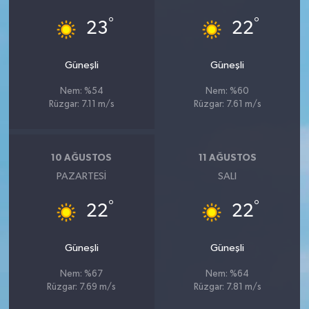
YEREL
°
°
23
22
AFYON
Güneşli
Güneşli
AFYONKARAHİSAR
Nem: %54
Nem: %60
Rüzgar: 7.11 m/s
Rüzgar: 7.61 m/s
AYDIN
DENİZLİ
10 AĞUSTOS
11 AĞUSTOS
PAZARTESI
SALI
İZMİR
°
°
22
22
KÜTAHYA
Güneşli
Güneşli
MANİSA
Nem: %67
Nem: %64
MUĞLA
Rüzgar: 7.69 m/s
Rüzgar: 7.81 m/s