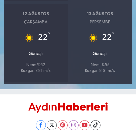
UŞAK
12 AĞUSTOS
13 AĞUSTOS
YURT
ÇARŞAMBA
PERŞEMBE
°
°
22
22
Güneşli
Güneşli
Nem: %62
Nem: %55
Rüzgar: 7.81 m/s
Rüzgar: 8.61 m/s