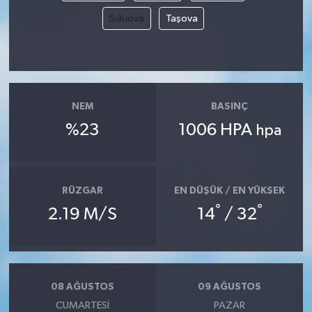
Suluova
Taşova
MAGAZİN
ÖZEL HABER
SAĞLIK
NEM
BASINÇ
%23
1006 HPA
hpa
ŞİRKET HABERLERİ
SİYASET
RÜZGAR
EN DÜŞÜK / EN YÜKSEK
°
°
SPOR
2.19 M/S
14
/ 32
TEKNOLOJİ
YAŞAM
08 AĞUSTOS
09 AĞUSTOS
CUMARTESI
PAZAR