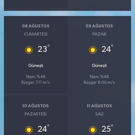
YEREL
AFYON
08 AĞUSTOS
09 AĞUSTOS
AFYONKARAHİSAR
CUMARTESI
PAZAR
°
°
AYDIN
23
24
DENİZLİ
Güneşli
Güneşli
Nem: %46
Nem: %48
İZMİR
Rüzgar: 7.11 m/s
Rüzgar: 8.00 m/s
KÜTAHYA
10 AĞUSTOS
11 AĞUSTOS
MANİSA
PAZARTESI
SALI
MUĞLA
°
°
24
25