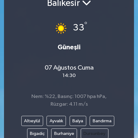
Balıkesir
DÜNYA
°
33
EGE
EĞİTİM
Güneşli
EKOLOJİ VE ÇEVRE
07 Ağustos Cuma
BİLİM VE TEKNOLOJİ
14:30
GENEL
Nem: %22, Basınç: 1007 hpa hPa,
Rüzgar: 4.11 m/s
GÜNDEM
HABERDE İNSAN
Altıeylül
Ayvalık
Balya
Bandırma
Bigadiç
Burhaniye
Dursunbey
KÜLTÜR SANAT