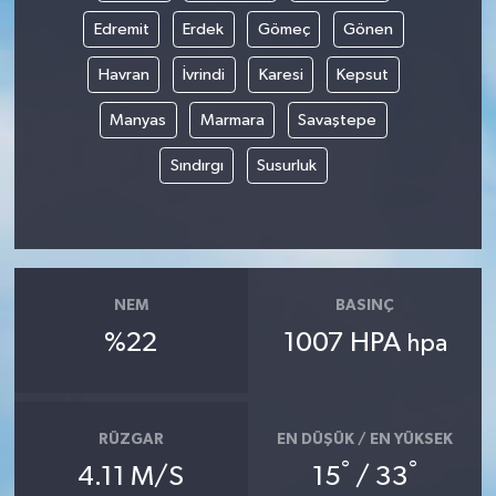
Edremit
Erdek
Gömeç
Gönen
MAGAZİN
Havran
İvrindi
Karesi
Kepsut
ÖZEL HABER
Manyas
Marmara
Savaştepe
SAĞLIK
Sındırgı
Susurluk
ŞİRKET HABERLERİ
SİYASET
NEM
BASINÇ
SPOR
%22
1007 HPA
hpa
TEKNOLOJİ
RÜZGAR
EN DÜŞÜK / EN YÜKSEK
YAŞAM
°
°
4.11 M/S
15
/ 33