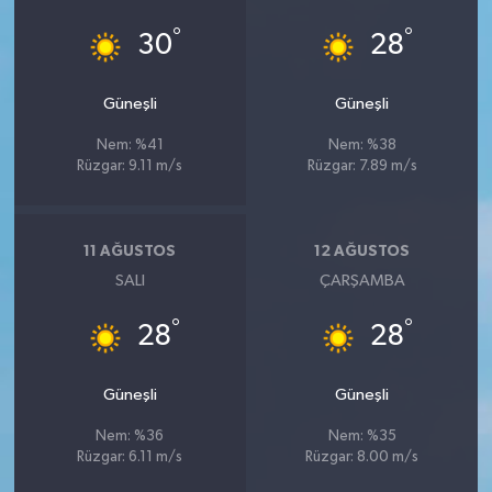
YEREL
°
°
30
28
AFYON
Güneşli
Güneşli
AFYONKARAHİSAR
Nem: %41
Nem: %38
Rüzgar: 9.11 m/s
Rüzgar: 7.89 m/s
AYDIN
DENİZLİ
11 AĞUSTOS
12 AĞUSTOS
SALI
ÇARŞAMBA
İZMİR
°
°
28
28
KÜTAHYA
Güneşli
Güneşli
MANİSA
Nem: %36
Nem: %35
MUĞLA
Rüzgar: 6.11 m/s
Rüzgar: 8.00 m/s