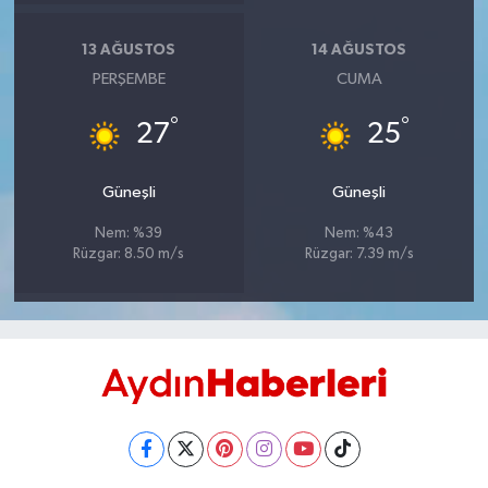
UŞAK
13 AĞUSTOS
14 AĞUSTOS
YURT
PERŞEMBE
CUMA
°
°
27
25
Güneşli
Güneşli
Nem: %39
Nem: %43
Rüzgar: 8.50 m/s
Rüzgar: 7.39 m/s