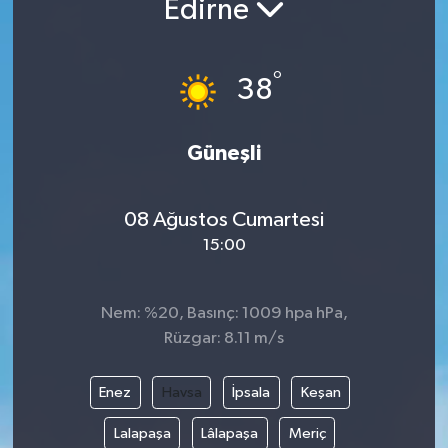
Edirne
DÜNYA
°
38
EGE
EĞİTİM
Güneşli
EKOLOJİ VE ÇEVRE
08 Ağustos Cumartesi
BİLİM VE TEKNOLOJİ
15:00
GENEL
Nem: %20, Basınç: 1009 hpa hPa,
Rüzgar: 8.11 m/s
GÜNDEM
HABERDE İNSAN
Enez
Havsa
İpsala
Keşan
Lalapaşa
Lâlapaşa
Meriç
KÜLTÜR SANAT