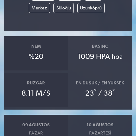
Merkez
Süloğlu
Uzunköprü
MAGAZİN
ÖZEL HABER
SAĞLIK
NEM
BASINÇ
%20
1009 HPA
hpa
ŞİRKET HABERLERİ
SİYASET
RÜZGAR
EN DÜŞÜK / EN YÜKSEK
°
°
SPOR
8.11 M/S
23
/ 38
TEKNOLOJİ
YAŞAM
09 AĞUSTOS
10 AĞUSTOS
PAZAR
PAZARTESI