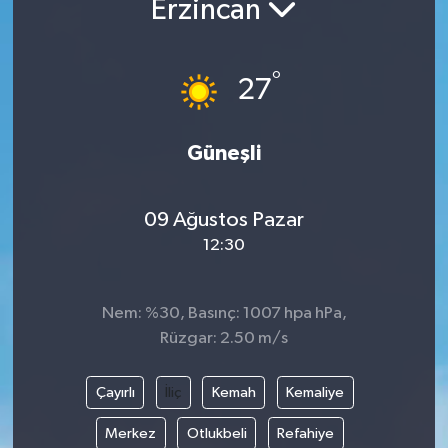
Erzincan
DÜNYA
°
27
EGE
EĞİTİM
Güneşli
EKOLOJİ VE ÇEVRE
09 Ağustos Pazar
BİLİM VE TEKNOLOJİ
12:30
GENEL
Nem: %30, Basınç: 1007 hpa hPa,
Rüzgar: 2.50 m/s
GÜNDEM
HABERDE İNSAN
Çayırlı
İliç
Kemah
Kemaliye
Merkez
Otlukbeli
Refahiye
KÜLTÜR SANAT