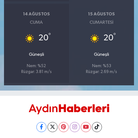
UŞAK
14 AĞUSTOS
15 AĞUSTOS
YURT
CUMA
CUMARTESI
°
°
20
20
Güneşli
Güneşli
Nem: %52
Nem: %53
Rüzgar: 3.81 m/s
Rüzgar: 2.69 m/s