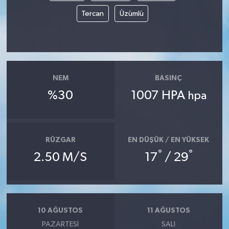
Tercan
Üzümlü
MAGAZİN
ÖZEL HABER
SAĞLIK
NEM
BASINÇ
%30
1007 HPA
hpa
ŞİRKET HABERLERİ
SİYASET
RÜZGAR
EN DÜŞÜK / EN YÜKSEK
°
°
SPOR
2.50 M/S
17
/ 29
TEKNOLOJİ
YAŞAM
10 AĞUSTOS
11 AĞUSTOS
PAZARTESI
SALI