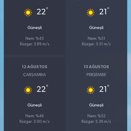
YEREL
°
°
22
21
AFYON
Güneşli
Güneşli
AFYONKARAHİSAR
Nem: %45
Nem: %51
Rüzgar: 3.89 m/s
Rüzgar: 3.31 m/s
AYDIN
DENİZLİ
12 AĞUSTOS
13 AĞUSTOS
ÇARŞAMBA
PERŞEMBE
İZMİR
°
°
22
21
KÜTAHYA
Güneşli
Güneşli
MANİSA
Nem: %46
Nem: %52
MUĞLA
Rüzgar: 3.00 m/s
Rüzgar: 5.39 m/s