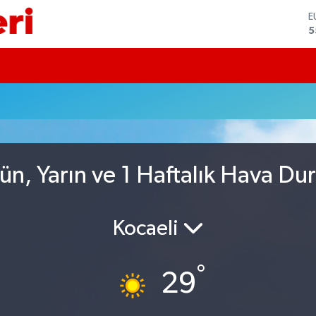
E
5
S
6
G
6
u
B
1
B
6
D
n, Yarın ve 1 Haftalık Hava D
4
Kocaeli
°
29