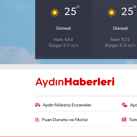
°
°
25
25
MAGAZİN
Güneşli
Güneşli
ÖZEL HABER
Nem: %64
Nem: %72
SAĞLIK
Rüzgar: 6.11 m/s
Rüzgar: 8.31 m/s
ŞİRKET HABERLERİ
SİYASET
SPOR
Aydın Nöbetçi Eczaneler
Ayd
TEKNOLOJİ
Puan Durumu ve Fikstür
Tüm
YAŞAM