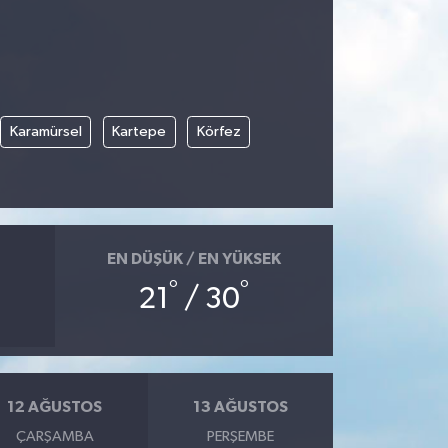
Karamürsel
Kartepe
Körfez
EN DÜŞÜK / EN YÜKSEK
°
°
21
/ 30
12 AĞUSTOS
13 AĞUSTOS
ÇARŞAMBA
PERŞEMBE