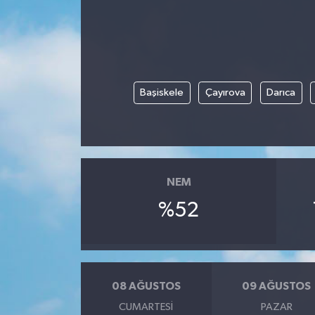
DÜNYA
EGE
Başiskele
Çayırova
Darıca
EĞİTİM
EKOLOJİ VE ÇEVRE
BİLİM VE TEKNOLOJİ
NEM
GENEL
%52
GÜNDEM
HABERDE İNSAN
08 AĞUSTOS
09 AĞUSTOS
CUMARTESI
PAZAR
KÜLTÜR SANAT