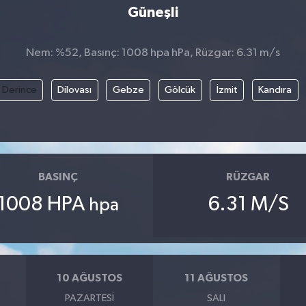
Güneşli
Nem: %52, Basınç: 1008 hpa hPa, Rüzgar: 6.31 m/s
Derince
Dilovası
Gebze
Gölcük
İzmit
Kandıra
BASINÇ
RÜZGAR
1008 HPA
6.31 M/S
hpa
10 AĞUSTOS
11 AĞUSTOS
PAZARTESI
SALI