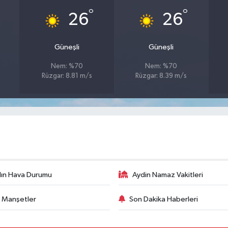
°
°
26
26
Güneşli
Güneşli
Nem: %70
Nem: %70
Rüzgar: 8.81 m/s
Rüzgar: 8.39 m/s
ın Hava Durumu
Aydin Namaz Vakitleri
 Manşetler
Son Dakika Haberleri