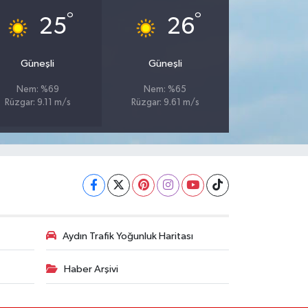
°
°
25
26
Güneşli
Güneşli
Nem: %69
Nem: %65
Rüzgar: 9.11 m/s
Rüzgar: 9.61 m/s
Aydın Trafik Yoğunluk Haritası
Haber Arşivi