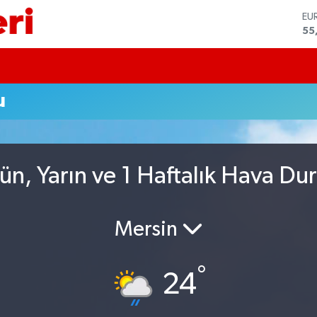
EU
55
ST
64
GR
65
Bİ
u
13
BI
64
DO
47
ün, Yarın ve 1 Haftalık Hava D
Mersin
°
24