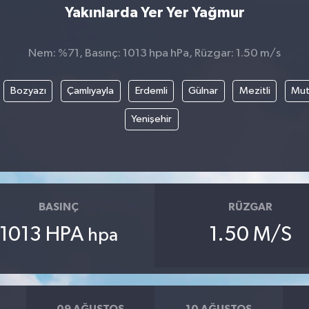
Yakınlarda Yer Yer Yağmur
Nem: %71, Basınç: 1013 hpa hPa, Rüzgar: 1.50 m/s
Bozyazı
Çamlıyayla
Erdemli
Gülnar
Mezitli
Mu
Yenişehir
BASINÇ
RÜZGAR
1013 HPA
1.50 M/S
hpa