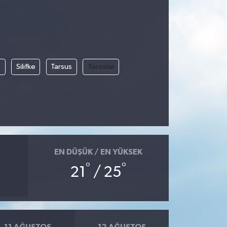
t
Silifke
Tarsus
Toroslar
EN DÜŞÜK / EN YÜKSEK
°
°
21
/ 25