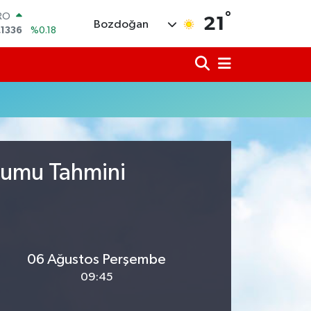
RO
°
21
,1336
%0.18
Bozdoğan
ERLİN
,2534
%0.22
AM ALTIN
18.23
%0.39
ST100
.703
%0
TCOIN
.475,47
%0.66
LAR
,5971
%0.05
urumu Tahmini
06 Ağustos Perşembe
09:45