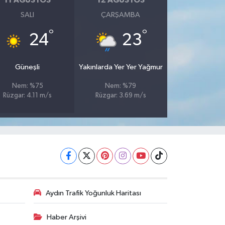
11 AĞUSTOS
12 AĞUSTOS
SALI
ÇARŞAMBA
°
°
24
23
Güneşli
Yakınlarda Yer Yer Yağmur
Nem: %75
Nem: %79
Rüzgar: 4.11 m/s
Rüzgar: 3.69 m/s
Aydın Trafik Yoğunluk Haritası
Haber Arşivi