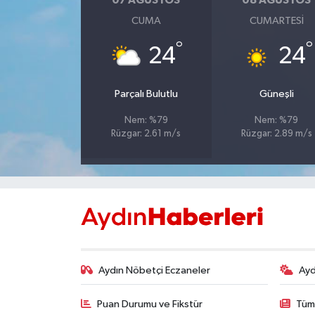
07 AĞUSTOS
08 AĞUSTOS
CUMA
CUMARTESI
MAGAZİN
°
°
24
24
ÖZEL HABER
Parçalı Bulutlu
Güneşli
SAĞLIK
Nem: %79
Nem: %79
Rüzgar: 2.61 m/s
Rüzgar: 2.89 m/s
ŞİRKET HABERLERİ
SİYASET
SPOR
TEKNOLOJİ
Aydın Nöbetçi Eczaneler
Ayd
YAŞAM
Puan Durumu ve Fikstür
Tüm