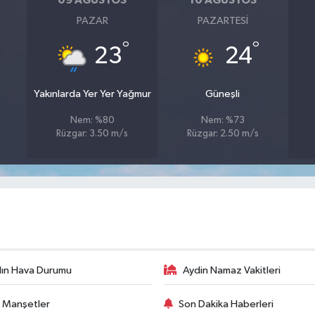
09 AĞUSTOS
10 AĞUSTOS
PAZAR
PAZARTESI
°
°
23
24
Yakınlarda Yer Yer Yağmur
Güneşli
Nem: %80
Nem: %73
Rüzgar: 3.50 m/s
Rüzgar: 2.50 m/s
ın Hava Durumu
Aydin Namaz Vakitleri
 Manşetler
Son Dakika Haberleri