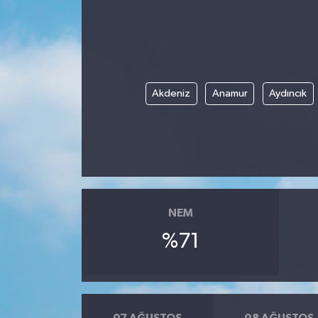
DÜNYA
EGE
Akdeniz
Anamur
Aydıncık
EĞİTİM
EKOLOJİ VE ÇEVRE
BİLİM VE TEKNOLOJİ
GENEL
NEM
%71
GÜNDEM
HABERDE İNSAN
KÜLTÜR SANAT