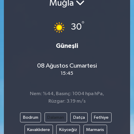
Muğla
DÜNYA
°
30
EGE
EĞİTİM
Güneşli
EKOLOJİ VE ÇEVRE
08 Ağustos Cumartesi
BİLİM VE TEKNOLOJİ
15:45
GENEL
Nem: %44, Basınç: 1004 hpa hPa,
Rüzgar: 3.19 m/s
GÜNDEM
HABERDE İNSAN
Bodrum
Dalaman
Datça
Fethiye
Kavaklıdere
Köyceğiz
Marmaris
KÜLTÜR SANAT