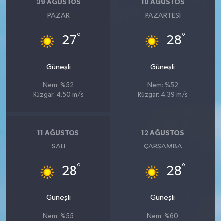
09 AĞUSTOS
10 AĞUSTOS
YEREL
PAZAR
PAZARTESI
AFYON
°
°
27
28
AFYONKARAHİSAR
Güneşli
Güneşli
AYDIN
Nem: %52
Nem: %52
Rüzgar: 4.50 m/s
Rüzgar: 4.39 m/s
DENİZLİ
İZMİR
11 AĞUSTOS
12 AĞUSTOS
SALI
ÇARŞAMBA
KÜTAHYA
°
°
28
28
MANİSA
Güneşli
Güneşli
MUĞLA
Nem: %55
Nem: %60