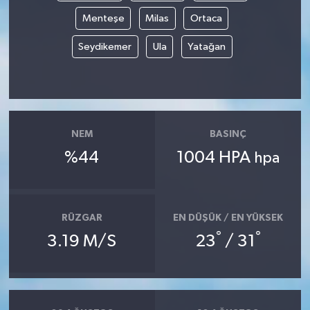
Menteşe
Milas
Ortaca
MAGAZİN
Seydikemer
Ula
Yatağan
ÖZEL HABER
SAĞLIK
NEM
BASINÇ
ŞİRKET HABERLERİ
%44
1004 HPA
hpa
SİYASET
SPOR
RÜZGAR
EN DÜŞÜK / EN YÜKSEK
°
°
3.19 M/S
23
/ 31
TEKNOLOJİ
YAŞAM