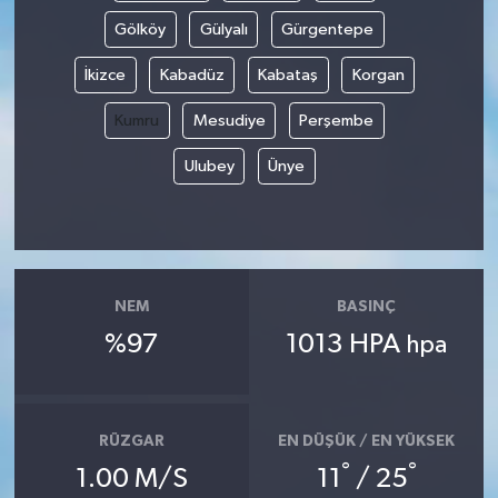
Gölköy
Gülyalı
Gürgentepe
MAGAZİN
İkizce
Kabadüz
Kabataş
Korgan
ÖZEL HABER
Kumru
Mesudiye
Perşembe
SAĞLIK
Ulubey
Ünye
ŞİRKET HABERLERİ
SİYASET
NEM
BASINÇ
SPOR
%97
1013 HPA
hpa
TEKNOLOJİ
RÜZGAR
EN DÜŞÜK / EN YÜKSEK
YAŞAM
°
°
1.00 M/S
11
/ 25