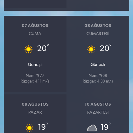
YEREL
AFYON
07 AĞUSTOS
08 AĞUSTOS
AFYONKARAHİSAR
CUMA
CUMARTESI
°
°
AYDIN
20
20
DENİZLİ
Güneşli
Güneşli
Nem: %77
Nem: %69
İZMİR
Rüzgar: 4.11 m/s
Rüzgar: 4.39 m/s
KÜTAHYA
09 AĞUSTOS
10 AĞUSTOS
MANİSA
PAZAR
PAZARTESI
MUĞLA
°
°
19
19