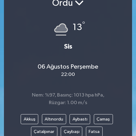
Ordu
DÜNYA
°
13
EGE
EĞİTİM
Sis
EKOLOJİ VE ÇEVRE
06 Ağustos Perşembe
BİLİM VE TEKNOLOJİ
22:00
GENEL
Nem: %97, Basınç: 1013 hpa hPa,
Rüzgar: 1.00 m/s
GÜNDEM
HABERDE İNSAN
Akkuş
Altınordu
Aybastı
Çamaş
Çatalpınar
Çaybaşı
Fatsa
KÜLTÜR SANAT