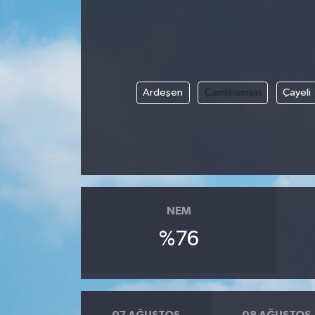
DÜNYA
EGE
Ardeşen
Çamlıhemşin
Çayeli
EĞİTİM
EKOLOJİ VE ÇEVRE
BİLİM VE TEKNOLOJİ
GENEL
NEM
%76
GÜNDEM
HABERDE İNSAN
KÜLTÜR SANAT