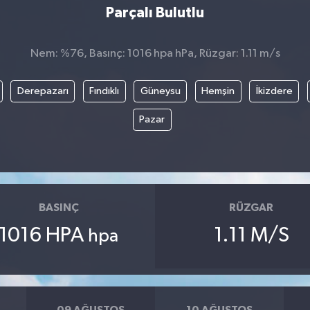
Parçalı Bulutlu
Nem: %76, Basınç: 1016 hpa hPa, Rüzgar: 1.11 m/s
Derepazarı
Fındıklı
Güneysu
Hemşin
İkizdere
Pazar
BASINÇ
RÜZGAR
1016 HPA
1.11 M/S
hpa