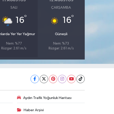
11 AĞUSTOS
12 AĞUSTOS
SALI
ÇARŞAMBA
°
°
16
16
nlarda Yer Yer Yağmur
Güneşli
Nem: %77
Nem: %73
Rüzgar: 2.61 m/s
Rüzgar: 2.61 m/s
Aydın Trafik Yoğunluk Haritası
Haber Arşivi