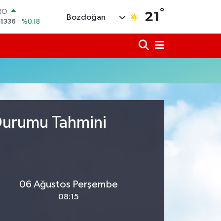
RO
°
,1336
%0.18
21
Bozdoğan
ERLİN
,2534
%0.22
AM ALTIN
18.23
%0.39
ST100
.703
%0
TCOIN
.475,47
%0.66
LAR
,5971
%0.05
 Durumu Tahmini
06 Ağustos Perşembe
08:15