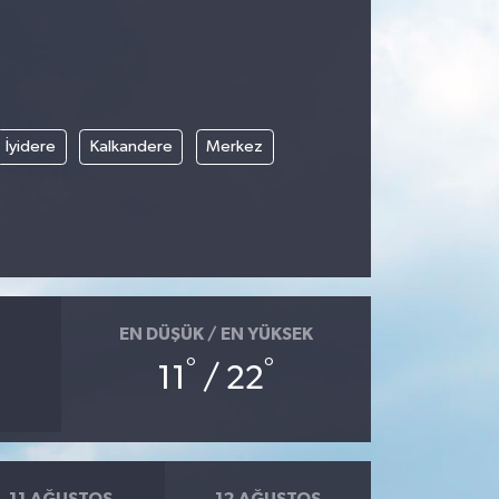
İyidere
Kalkandere
Merkez
EN DÜŞÜK / EN YÜKSEK
°
°
11
/ 22