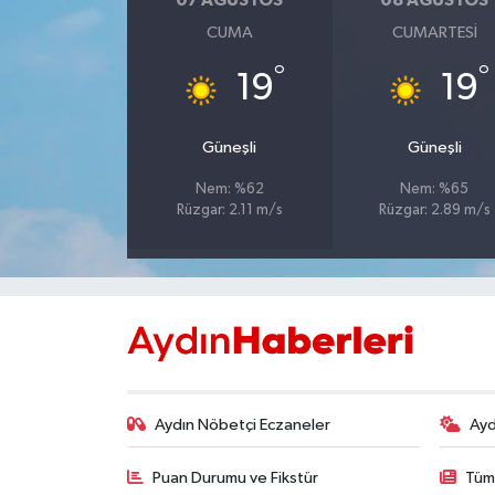
07 AĞUSTOS
08 AĞUSTOS
CUMA
CUMARTESI
MAGAZİN
°
°
19
19
ÖZEL HABER
Güneşli
Güneşli
SAĞLIK
Nem: %62
Nem: %65
Rüzgar: 2.11 m/s
Rüzgar: 2.89 m/s
ŞİRKET HABERLERİ
SİYASET
SPOR
TEKNOLOJİ
Aydın Nöbetçi Eczaneler
Ayd
YAŞAM
Puan Durumu ve Fikstür
Tüm