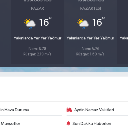
09 AĞUSTOS
10 AĞUSTOS
PAZAR
PAZARTESI
°
°
16
16
Yakınlarda Yer Yer Yağmur
Yakınlarda Yer Yer Yağmur
Yakı
Nem: %78
Nem: %76
Rüzgar: 2.19 m/s
Rüzgar: 1.69 m/s
ın Hava Durumu
Aydin Namaz Vakitleri
 Manşetler
Son Dakika Haberleri