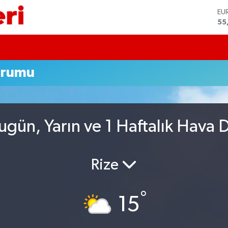
EU
55
ST
64
GR
65
Bİ
urumu
13
BI
64
DO
47
gün, Yarın ve 1 Haftalık Hava
Rize
°
15