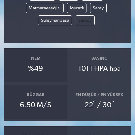
Marmaraereğlisi
Muratlı
Saray
MAGAZİN
Süleymanpaşa
Şarköy
ÖZEL HABER
SAĞLIK
NEM
BASINÇ
ŞİRKET HABERLERİ
%49
1011 HPA
hpa
SİYASET
SPOR
RÜZGAR
EN DÜŞÜK / EN YÜKSEK
°
°
6.50 M/S
22
/ 30
TEKNOLOJİ
YAŞAM