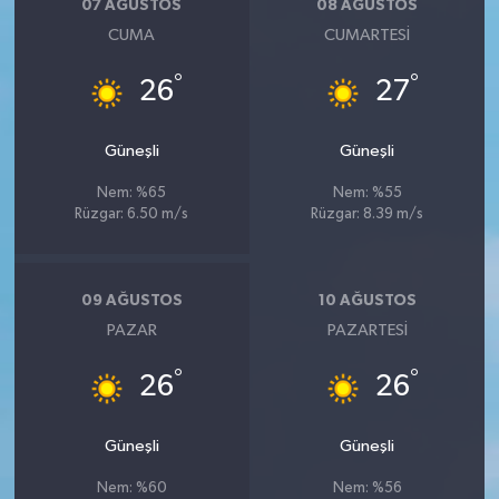
07 AĞUSTOS
08 AĞUSTOS
YEREL
CUMA
CUMARTESI
AFYON
°
°
26
27
AFYONKARAHİSAR
Güneşli
Güneşli
AYDIN
Nem: %65
Nem: %55
Rüzgar: 6.50 m/s
Rüzgar: 8.39 m/s
DENİZLİ
İZMİR
09 AĞUSTOS
10 AĞUSTOS
PAZAR
PAZARTESI
KÜTAHYA
°
°
26
26
MANİSA
Güneşli
Güneşli
MUĞLA
Nem: %60
Nem: %56