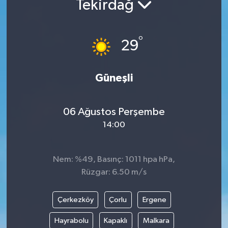
Tekirdağ
DÜNYA
°
29
EGE
EĞİTİM
Güneşli
EKOLOJİ VE ÇEVRE
06 Ağustos Perşembe
BİLİM VE TEKNOLOJİ
14:00
GENEL
Nem: %49, Basınç: 1011 hpa hPa,
Rüzgar: 6.50 m/s
GÜNDEM
HABERDE İNSAN
Çerkezköy
Çorlu
Ergene
Hayrabolu
Kapaklı
Malkara
KÜLTÜR SANAT