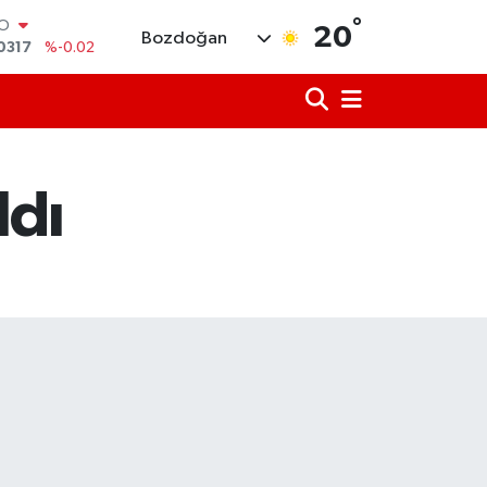
°
RLİN
20
Bozdoğan
2463
%0.07
M ALTIN
4.81
%1.44
T100
799
%70
COIN
225,61
%-0.63
ldı
LAR
7143
%0.16
RO
0317
%-0.02