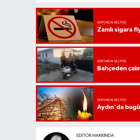
YEREL
AFYON
EDITÖRÜN SEÇTIĞI
Zamlı sigara fiy
AFYONKARAHİSAR
AYDIN
EDITÖRÜN SEÇTIĞI
DENİZLİ
Bahçeden çalın
İZMİR
KÜTAHYA
EDITÖRÜN SEÇTIĞI
Aydın'da bugün 
MANİSA
MUĞLA
EDITÖR HAKKINDA