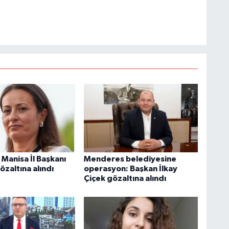
 Manisa İl Başkanı
Menderes belediyesine
zaltına alındı
operasyon: Başkan İlkay
Çiçek gözaltına alındı