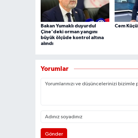
Bakan Yumaklı duyurdu!
Cem Küçük
Çine'deki orman yangını
büyük ölçüde kontrol altına
alındı
Yorumlar
Gönder