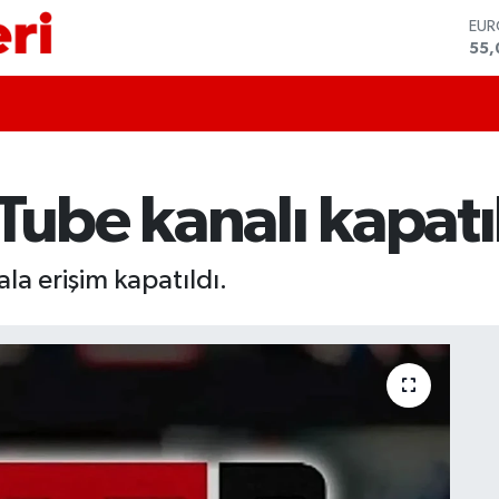
STE
64,
GRA
657
BİS
13.
BIT
64.
Tube kanalı kapatı
DO
47,
EU
55,
a erişim kapatıldı.