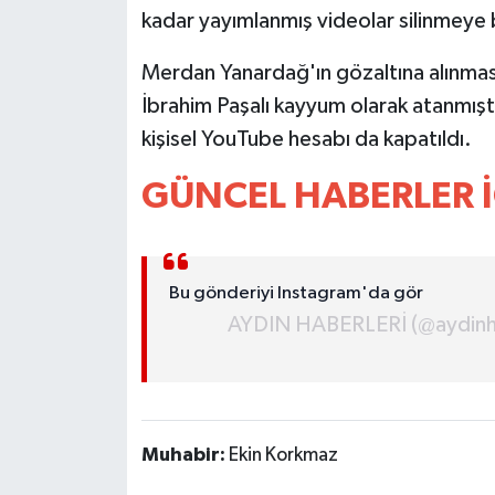
kadar yayımlanmış videolar silinmeye 
MAGAZİN
Merdan Yanardağ'ın gözaltına alınmas
İbrahim Paşalı kayyum olarak atanmış
ÖZEL HABER
kişisel YouTube hesabı da kapatıldı.
SAĞLIK
GÜNCEL HABERLER İ
ŞİRKET HABERLERİ
SİYASET
Bu gönderiyi Instagram'da gör
AYDIN HABERLERİ (@aydinhab
SPOR
TEKNOLOJİ
YAŞAM
Muhabir:
Ekin Korkmaz