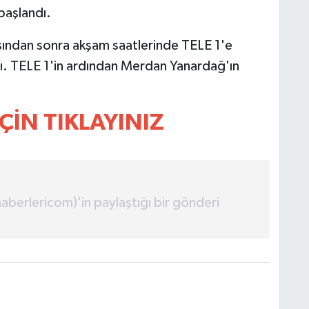
başlandı.
ından sonra akşam saatlerinde TELE 1'e
tı. TELE 1'in ardından Merdan Yanardağ'ın
ÇİN TIKLAYINIZ
erlericom)'in paylaştığı bir gönderi