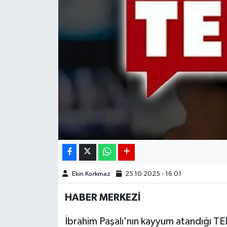
DÜNYA
EGE
EĞİTİM
EKOLOJİ VE ÇEVRE
BİLİM VE TEKNOLOJİ
GENEL
GÜNDEM
Ekin Korkmaz
25.10.2025 - 16:01
HABER MERKEZİ
HABERDE İNSAN
İbrahim Paşalı'nın kayyum atandığı T
KÜLTÜR SANAT