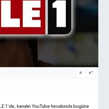
-
+
A
A
ELE 1'de, kanalın YouTube hesabında bugüne