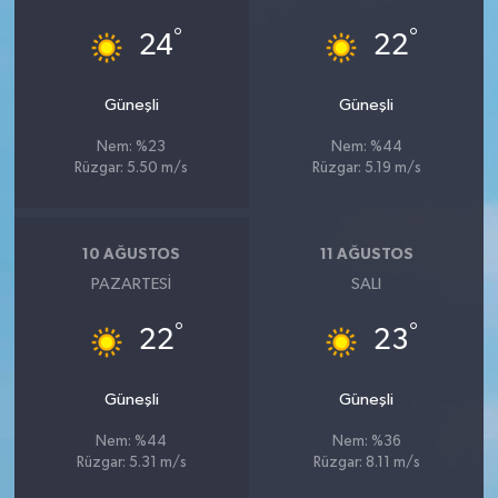
YEREL
°
°
24
22
AFYON
Güneşli
Güneşli
AFYONKARAHİSAR
Nem: %23
Nem: %44
Rüzgar: 5.50 m/s
Rüzgar: 5.19 m/s
AYDIN
DENİZLİ
10 AĞUSTOS
11 AĞUSTOS
PAZARTESI
SALI
İZMİR
°
°
22
23
KÜTAHYA
Güneşli
Güneşli
MANİSA
Nem: %44
Nem: %36
MUĞLA
Rüzgar: 5.31 m/s
Rüzgar: 8.11 m/s