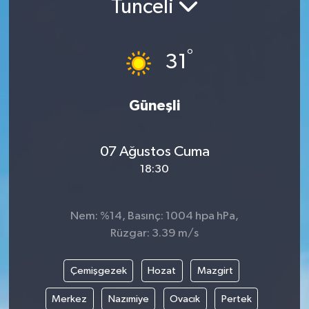
Tunceli
DÜNYA
°
31
EGE
EĞİTİM
Güneşli
EKOLOJİ VE ÇEVRE
07 Ağustos Cuma
BİLİM VE TEKNOLOJİ
18:30
GENEL
Nem: %14, Basınç: 1004 hpa hPa,
Rüzgar: 3.39 m/s
GÜNDEM
HABERDE İNSAN
Çemişgezek
Hozat
Mazgirt
Merkez
Nazımiye
Ovacık
Pertek
KÜLTÜR SANAT