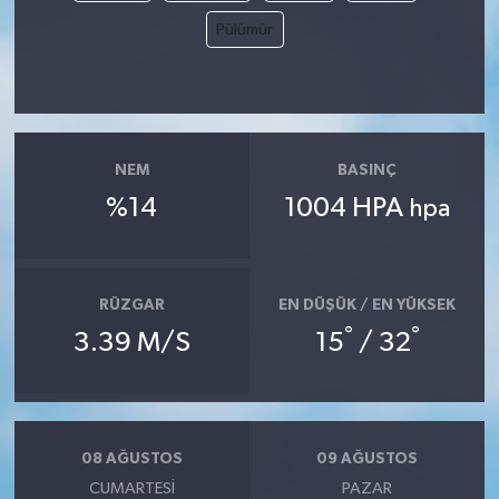
Pülümür
MAGAZİN
ÖZEL HABER
SAĞLIK
NEM
BASINÇ
%14
1004 HPA
hpa
ŞİRKET HABERLERİ
SİYASET
RÜZGAR
EN DÜŞÜK / EN YÜKSEK
°
°
SPOR
3.39 M/S
15
/ 32
TEKNOLOJİ
YAŞAM
08 AĞUSTOS
09 AĞUSTOS
CUMARTESI
PAZAR