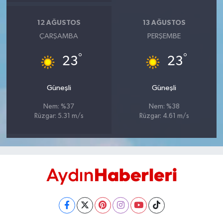
UŞAK
12 AĞUSTOS
13 AĞUSTOS
YURT
ÇARŞAMBA
PERŞEMBE
°
°
23
23
Güneşli
Güneşli
Nem: %37
Nem: %38
Rüzgar: 5.31 m/s
Rüzgar: 4.61 m/s