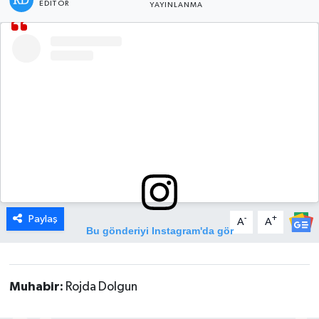
EDITÖR
YAYINLANMA
DÜNYA
EGE
EĞİTİM
EKOLOJİ VE ÇEVRE
BİLİM VE TEKNOLOJİ
GENEL
Paylaş
-
+
A
A
Bu gönderiyi Instagram'da gör
GÜNDEM
HABERDE İNSAN
Muhabir:
Rojda Dolgun
KÜLTÜR SANAT