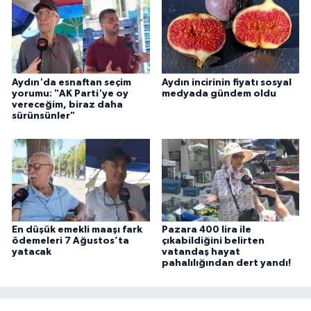
YEREL
AFYON
AFYONKARAHİSAR
Aydın'da esnaftan seçim
Aydın incirinin fiyatı sosyal
yorumu: "AK Parti'ye oy
medyada gündem oldu
vereceğim, biraz daha
AYDIN
sürünsünler"
DENİZLİ
İZMİR
KÜTAHYA
En düşük emekli maaşı fark
Pazara 400 lira ile
ödemeleri 7 Ağustos’ta
çıkabildiğini belirten
MANİSA
yatacak
vatandaş hayat
pahalılığından dert yandı!
MUĞLA