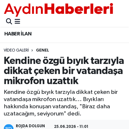
GÜNCEL
Aydın Nöbetçi Eczaneler
HABER İLAN
POLİTİKA
Aydın Hava Durumu
VIDEO GALERI
GENEL
BELEDİYELER
Aydin Namaz Vakitleri
Kendine özgü bıyık tarzıyla
ASAYİŞ
Aydın Trafik Yoğunluk Haritası
dikkat çeken bir vatandaşa
mikrofon uzattık
EKONOMİ
Süper Lig Puan Durumu ve Fikstür
Kendine özgü bıyık tarzıyla dikkat çeken bir
BÜLTEN
Tüm Manşetler
vatandaşa mikrofon uzattık... Bıyıkları
hakkında konuşan vatandaş, "Biraz daha
ÇEVRE
Son Dakika Haberleri
uzatacağım, seviyorum" dedi.
DIŞ
Haber Arşivi
ROJDA DOLGUN
25.06.2026 - 11:01