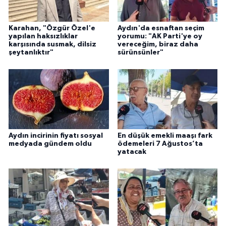
YEREL
Karahan, "Özgür Özel'e
Aydın'da esnaftan seçim
AFYON
yapılan haksızlıklar
yorumu: "AK Parti'ye oy
karşısında susmak, dilsiz
vereceğim, biraz daha
şeytanlıktır"
sürünsünler"
AFYONKARAHİSAR
AYDIN
DENİZLİ
İZMİR
Aydın incirinin fiyatı sosyal
En düşük emekli maaşı fark
medyada gündem oldu
ödemeleri 7 Ağustos’ta
yatacak
KÜTAHYA
MANİSA
MUĞLA