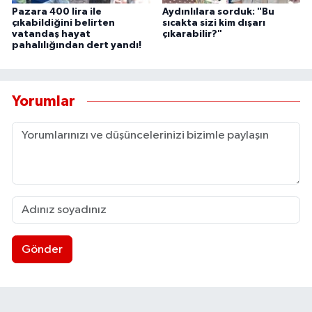
UŞAK
Pazara 400 lira ile
Aydınlılara sorduk: "Bu
çıkabildiğini belirten
sıcakta sizi kim dışarı
vatandaş hayat
çıkarabilir?"
pahalılığından dert yandı!
YURT
Yorumlar
Gönder