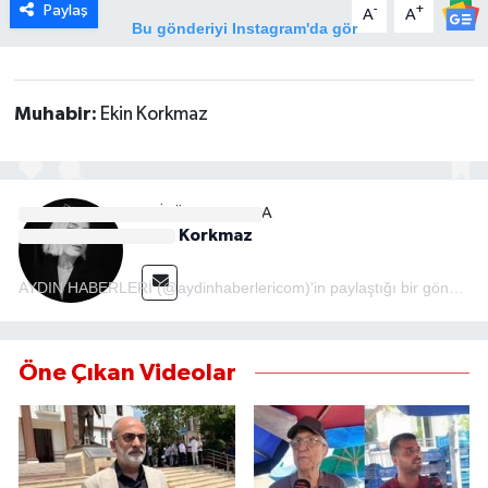
Paylaş
-
+
A
A
Bu gönderiyi Instagram'da gör
MAGAZİN
ÖZEL HABER
Muhabir:
Ekin Korkmaz
SAĞLIK
EDITÖR HAKKINDA
ŞİRKET HABERLERİ
Ekin Korkmaz
SİYASET
AYDIN HABERLERİ (@aydinhaberlericom)'in paylaştığı bir gönderi
SPOR
Öne Çıkan Videolar
TEKNOLOJİ
YAŞAM