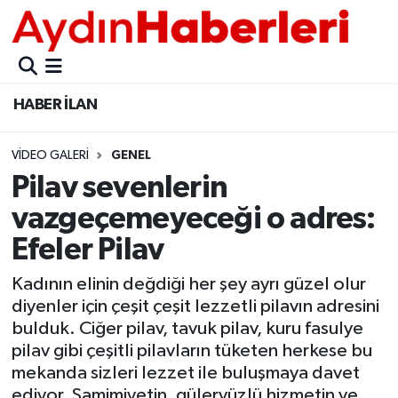
GÜNCEL
Aydın Nöbetçi Eczaneler
HABER İLAN
POLİTİKA
Aydın Hava Durumu
VIDEO GALERI
GENEL
BELEDİYELER
Aydin Namaz Vakitleri
Pilav sevenlerin
ASAYİŞ
Aydın Trafik Yoğunluk Haritası
vazgeçemeyeceği o adres:
Efeler Pilav
EKONOMİ
Süper Lig Puan Durumu ve Fikstür
Kadının elinin değdiği her şey ayrı güzel olur
BÜLTEN
Tüm Manşetler
diyenler için çeşit çeşit lezzetli pilavın adresini
bulduk. Ciğer pilav, tavuk pilav, kuru fasulye
ÇEVRE
Son Dakika Haberleri
pilav gibi çeşitli pilavların tüketen herkese bu
mekanda sizleri lezzet ile buluşmaya davet
DIŞ
Haber Arşivi
ediyor. Samimiyetin, güleryüzlü hizmetin ve