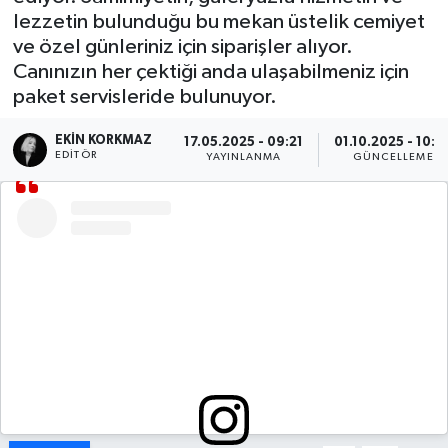
lezzetin bulunduğu bu mekan üstelik cemiyet
DÜNYA
ve özel günleriniz için siparişler alıyor.
Canınızın her çektiği anda ulaşabilmeniz için
EGE
paket servisleride bulunuyor.
EĞİTİM
EKIN KORKMAZ
17.05.2025 - 09:21
01.10.2025 - 10:2
EDITÖR
YAYINLANMA
GÜNCELLEME
EKOLOJİ VE ÇEVRE
BİLİM VE TEKNOLOJİ
GENEL
GÜNDEM
HABERDE İNSAN
KÜLTÜR SANAT