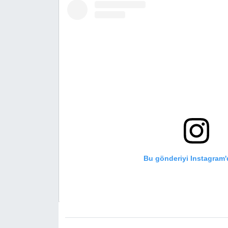
DÜNYA
EGE
EĞİTİM
EKOLOJİ VE ÇEVRE
BİLİM VE TEKNOLOJİ
GENEL
Bu gönderiyi Instagram'
GÜNDEM
HABERDE İNSAN
KÜLTÜR SANAT