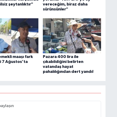
lsiz şeytanlıktır"
vereceğim, biraz daha
sürünsünler"
emekli maaşı fark
Pazara 400 lira ile
 7 Ağustos’ta
çıkabildiğini belirten
vatandaş hayat
pahalılığından dert yandı!