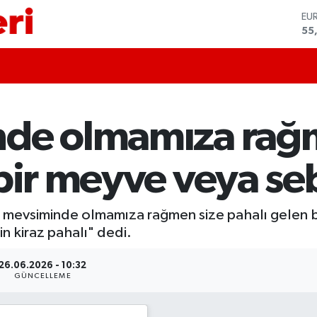
EU
55
ST
64
GR
66
Bİ
13
BI
nde olmamıza rağ
64
DO
47
bir meyve veya se
 mevsiminde olmamıza rağmen size pahalı gelen b
n kiraz pahalı" dedi.
26.06.2026 - 10:32
GÜNCELLEME