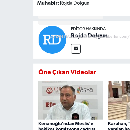
Muhabir:
Rojda Dolgun
MAGAZİN
ÖZEL HABER
EDITÖR HAKKINDA
Rojda Dolgun
AYDIN HABERLERİ (@aydinhaberlericom)'in 
SAĞLIK
ŞİRKET HABERLERİ
Öne Çıkan Videolar
SİYASET
SPOR
TEKNOLOJİ
YAŞAM
Kenanoğlu’ndan Meclis’e
Karahan, 
hakikat komisyonu çağrısı
yapılan ha