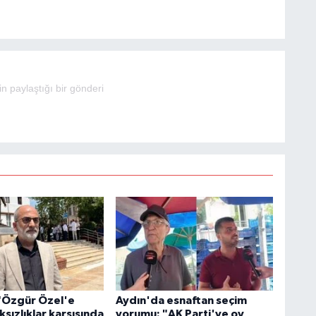
paylaştığı bir gönderi
"Özgür Özel'e
Aydın'da esnaftan seçim
ksızlıklar karşısında
yorumu: "AK Parti'ye oy