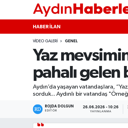
GÜNCEL
Aydın Nöbetçi Eczaneler
HABER İLAN
POLİTİKA
Aydın Hava Durumu
VIDEO GALERI
GENEL
Yaz mevsimi
BELEDİYELER
Aydin Namaz Vakitleri
ASAYİŞ
Aydın Trafik Yoğunluk Haritası
pahalı gelen 
EKONOMİ
Süper Lig Puan Durumu ve Fikstür
Aydın’da yaşayan vatandaşlara, “Yaz
sorduk.. Aydınlı bir vatandaş "Örneği
BÜLTEN
Tüm Manşetler
ROJDA DOLGUN
26.06.2026 - 10:26
ÇEVRE
Son Dakika Haberleri
EDITÖR
YAYINLANMA
DIŞ
Haber Arşivi