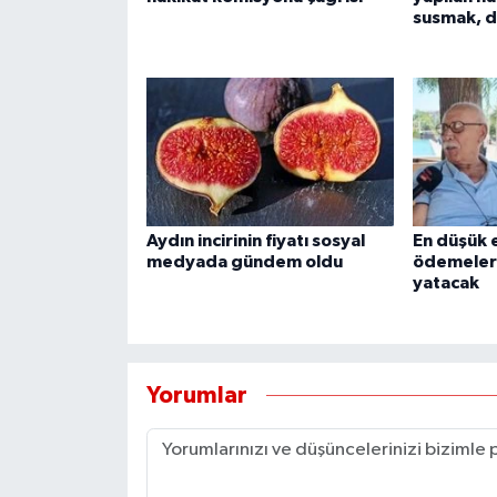
YEREL
susmak, di
AFYON
AFYONKARAHİSAR
AYDIN
DENİZLİ
Aydın incirinin fiyatı sosyal
En düşük 
medyada gündem oldu
ödemeleri
yatacak
İZMİR
KÜTAHYA
Yorumlar
MANİSA
MUĞLA