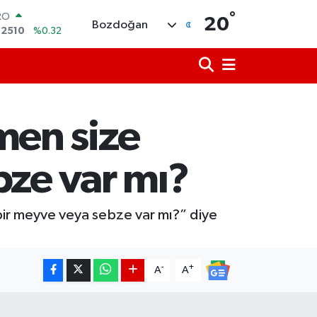
RO
°
20
,2510
%0.32
Bozdoğan
ERLİN
,4811
%0.38
AM ALTIN
48.99
%2.59
ST100
.779
%-14
TCOIN
men size
.960,21
%0.87
LAR
,7436
%0.18
bze var mı?
ir meyve veya sebze var mı?” diye
-
+
A
A